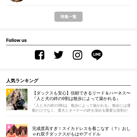
特集一覧
Follow us
人気ランキング
【ダックスも安心】信頼できるリード＆ハーネス〜
『人と犬の絆の9割は散歩によって築かれる』
WOLFGANG MAN＆BEAST〜
『人と犬の絆の9割は、散歩によって築かれる』 散歩には運
動だけでなく、愛犬とオーナーの絆を深める重要な役割が
あ...
完成度高すぎ！スイカドレスを着こなす（？）おし
ゃれ双子ダックスがもはやアイドル