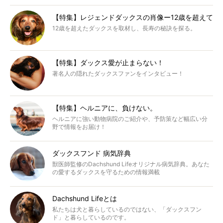
【特集】レジェンドダックスの肖像ー12歳を超えて
12歳を超えたダックスを取材し、長寿の秘訣を探る。
【特集】ダックス愛が止まらない！
著名人の隠れたダックスファンをインタビュー！
【特集】ヘルニアに、負けない。
ヘルニアに強い動物病院のご紹介や、予防策など幅広い分
野で情報をお届け！
ダックスフンド 病気辞典
獣医師監修のDachshund Lifeオリジナル病気辞典。あなた
の愛するダックスを守るための情報満載
Dachshund Lifeとは
私たちは犬と暮らしているのではない、「ダックスフン
ド」と暮らしているのです。