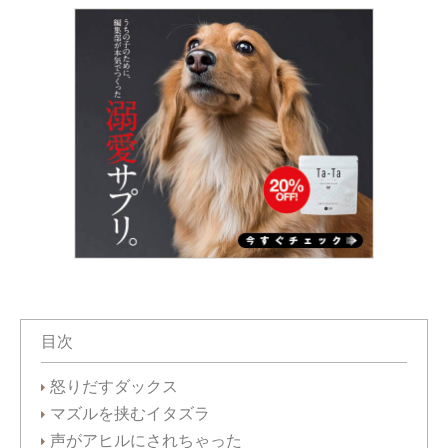
目次
怒りだすダックス
マズルを挟むイタズラ
声がアヒルにされちゃった