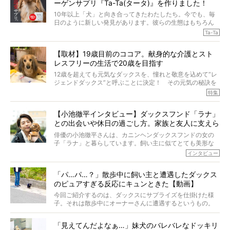
ーゲンサプリ『Ta-Ta(タータ)』を作りました！
10年以上「犬」と向き合ってきたわたしたち。今でも、毎
日のように新しい発見があります。彼らの生態はもちろん
のこと、「食事」に関することも同じです。昔の犬は25年
Ta-Ta
も生きたといわれていますが、長生きの秘訣はバランスの
とれた栄養にあることがわかってきました。ところが、現
【取材】19歳目前のココア。献身的な介護とスト
代の犬の食事は“ある重要な栄養”が不足しがちになっている
レスフリーの生活で20歳を目指す
というのです。
それを効率よくおぎなってくれるのが、コラーゲン！ そ
12歳を超えても元気なダックスを、憧れと敬意を込めて“レ
こでわたしたちは、純度100%の犬用コラーゲンサプリ
ジェンドダックス”と呼ぶことに決定！ その元気の秘訣を
『Ta-Ta(タータ)』を作りました！
オーナーさんに伺うのが、特集『レジェンドダックスの肖
特集
愛犬家の83％が「健康維持を実感した」と評判のTa-Ta(タ
像』です。
ータ)。健康維持をめざす、すべてのダックスたちに、どう
今回は、19歳目前のココアくんが登場です。「犬は犬らし
か届きますように。
【小池徹平インタビュー】ダックスフンド「ラナ」
く」というオーナーさんのポリシーのもと、甘やかさずに
との出会いや休日の過ごし方。家族と友人に支えら
育てられ、18歳になるまで定期検査すらしたことがなかっ
たというココアくん。果たしてその長生きの秘訣とは。
れてー
俳優の小池徹平さんは、カニンヘンダックスフンドの女の
子「ラナ」と暮らしています。飼い主に似てとても美形な
ラナは、現在８才。小池さんのインスタグラムでは、ラナ
インタビュー
と顔を寄せ合う写真も投稿されていて、ファンからは「ラ
ナがうらやましい…！」という悲鳴のような声も。そんなイ
「パ…パ…？」散歩中に飼い主と遭遇したダックス
ケメンから愛されているラナは、去年の誕生日に小池さん
のピュアすぎる反応にキュンときた【動画】
からプレゼントしてもらったハーネスをつけて撮影に参加
してくれました。
今回ご紹介するのは、ダックスにサプライズを仕掛けた様
子。それは散歩中にオーナーさんに遭遇するというもの。
戸惑って歩きを止めたり、すぐに気付いて追いかけたり、
再会を喜ぶ様子にこちらまで嬉しくなっちゃう！
「見えてんだよなぁ…」妹犬のバレバレなドッキリ