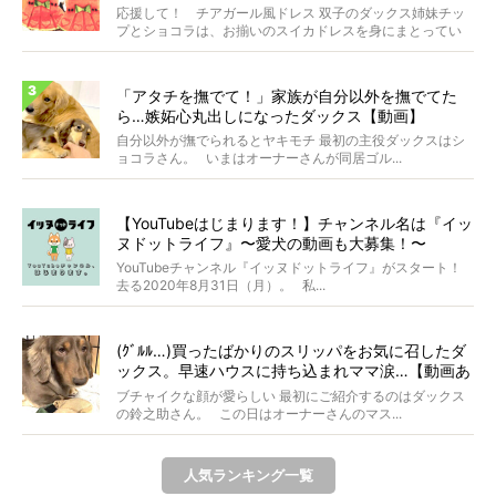
応援して！ チアガール風ドレス 双子のダックス姉妹チッ
プとショコラは、お揃いのスイカドレスを身にまとってい
ます...
「アタチを撫でて！」家族が自分以外を撫でてた
ら…嫉妬心丸出しになったダックス【動画】
自分以外が撫でられるとヤキモチ 最初の主役ダックスはシ
ョコラさん。 いまはオーナーさんが同居ゴル...
【YouTubeはじまります！】チャンネル名は『イッ
ヌドットライフ』〜愛犬の動画も大募集！〜
YouTubeチャンネル『イッヌドットライフ』がスタート！
去る2020年8月31日（月）。 私...
(ｸﾞﾙﾙ…)買ったばかりのスリッパをお気に召したダ
ックス。早速ハウスに持ち込まれママ涙…【動画あ
り】
ブチャイクな顔が愛らしい 最初にご紹介するのはダックス
の鈴之助さん。 この日はオーナーさんのマス...
人気ランキング一覧