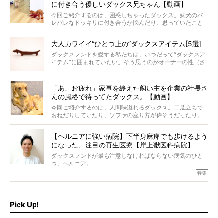
に付き合う優しいダックス兄ちゃん【動画】
今回ご紹介するのは、困惑しちゃったダックス。妹犬のバ
レバレなドッキリに付き合うか悩んだり、思っていたこと
と違う事態に陥ったり。そんなお悩み全開なダックスの様
子に、もうニヤニヤが止まらない！
大人カワイイ“ひとつ上の”ダックスアイテム[5選]
ダックスフンドを愛する私たちは、いつだって“ダックスア
イテム”に囲まれていたい。そう思うのがオーナーの性（さ
が）。 今回は、大人カワイイ“ひとつ上の”ダックスアイテ
ムをご紹介。
「あ、お疲れ」家事を終えた飼い主を企業の社長さ
んの風格で待ってたダックス。【動画】
今回ご紹介するのは、人間味溢れるダックス。二足立ちで
おねだりしていたり、ソファの座り方が偉そうだったり。
今にも言葉を発しそうなダックスの姿は、もう人間にしか
見えないのです…！
【ヘルニアに強い病院】下半身麻痺でも歩けるよう
になった、注目の再生医療【岸上獣医科病院】
ダックスフンドが最も注意しなければならない病気のひと
つ、ヘルニア。
特集『ヘルニアに、負けない』では、ヘルニアに強い動物
特集
病院のご紹介や、ヘルニアを乗り越えたご家族のインタビ
ュー、また予防策など幅広い分野で情報をお届けしていき
ます。
Pick Up!
特集１回目は、椎間板ヘルニアの治療に強いといわれる
『岸上獣医科病院』古上裕嗣院長のインタビュー。幹細胞