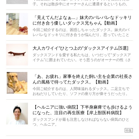
子。それは散歩中にオーナーさんに遭遇するというもの。
戸惑って歩きを止めたり、すぐに気付いて追いかけたり、
再会を喜ぶ様子にこちらまで嬉しくなっちゃう！
「見えてんだよなぁ…」妹犬のバレバレなドッキリ
に付き合う優しいダックス兄ちゃん【動画】
今回ご紹介するのは、困惑しちゃったダックス。妹犬のバ
レバレなドッキリに付き合うか悩んだり、思っていたこと
と違う事態に陥ったり。そんなお悩み全開なダックスの様
子に、もうニヤニヤが止まらない！
大人カワイイ“ひとつ上の”ダックスアイテム[5選]
ダックスフンドを愛する私たちは、いつだって“ダックスア
イテム”に囲まれていたい。そう思うのがオーナーの性（さ
が）。 今回は、大人カワイイ“ひとつ上の”ダックスアイテ
ムをご紹介。
「あ、お疲れ」家事を終えた飼い主を企業の社長さ
んの風格で待ってたダックス。【動画】
今回ご紹介するのは、人間味溢れるダックス。二足立ちで
おねだりしていたり、ソファの座り方が偉そうだったり。
今にも言葉を発しそうなダックスの姿は、もう人間にしか
見えないのです…！
【ヘルニアに強い病院】下半身麻痺でも歩けるよう
になった、注目の再生医療【岸上獣医科病院】
ダックスフンドが最も注意しなければならない病気のひと
つ、ヘルニア。
特集『ヘルニアに、負けない』では、ヘルニアに強い動物
特集
病院のご紹介や、ヘルニアを乗り越えたご家族のインタビ