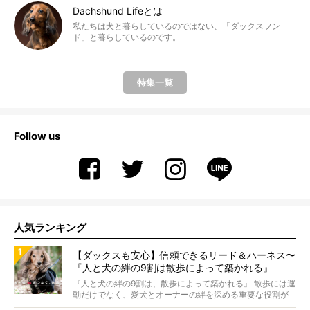
Dachshund Lifeとは
私たちは犬と暮らしているのではない、「ダックスフン
ド」と暮らしているのです。
特集一覧
Follow us
人気ランキング
【ダックスも安心】信頼できるリード＆ハーネス〜
『人と犬の絆の9割は散歩によって築かれる』
WOLFGANG MAN＆BEAST〜
『人と犬の絆の9割は、散歩によって築かれる』 散歩には運
動だけでなく、愛犬とオーナーの絆を深める重要な役割が
あ...