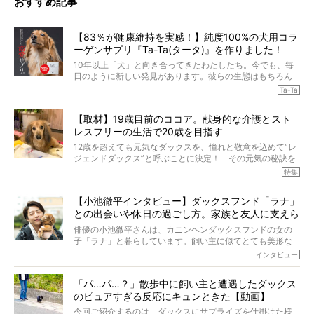
おすすめ記事
【83％が健康維持を実感！】純度100%の犬用コラ
ーゲンサプリ『Ta-Ta(タータ)』を作りました！
10年以上「犬」と向き合ってきたわたしたち。今でも、毎
日のように新しい発見があります。彼らの生態はもちろん
のこと、「食事」に関することも同じです。昔の犬は25年
Ta-Ta
も生きたといわれていますが、長生きの秘訣はバランスの
とれた栄養にあることがわかってきました。ところが、現
【取材】19歳目前のココア。献身的な介護とスト
代の犬の食事は“ある重要な栄養”が不足しがちになっている
レスフリーの生活で20歳を目指す
というのです。
それを効率よくおぎなってくれるのが、コラーゲン！ そ
12歳を超えても元気なダックスを、憧れと敬意を込めて“レ
こでわたしたちは、純度100%の犬用コラーゲンサプリ
ジェンドダックス”と呼ぶことに決定！ その元気の秘訣を
『Ta-Ta(タータ)』を作りました！
オーナーさんに伺うのが、特集『レジェンドダックスの肖
特集
愛犬家の83％が「健康維持を実感した」と評判のTa-Ta(タ
像』です。
ータ)。健康維持をめざす、すべてのダックスたちに、どう
今回は、19歳目前のココアくんが登場です。「犬は犬らし
か届きますように。
【小池徹平インタビュー】ダックスフンド「ラナ」
く」というオーナーさんのポリシーのもと、甘やかさずに
との出会いや休日の過ごし方。家族と友人に支えら
育てられ、18歳になるまで定期検査すらしたことがなかっ
たというココアくん。果たしてその長生きの秘訣とは。
れてー
俳優の小池徹平さんは、カニンヘンダックスフンドの女の
子「ラナ」と暮らしています。飼い主に似てとても美形な
ラナは、現在８才。小池さんのインスタグラムでは、ラナ
インタビュー
と顔を寄せ合う写真も投稿されていて、ファンからは「ラ
ナがうらやましい…！」という悲鳴のような声も。そんなイ
「パ…パ…？」散歩中に飼い主と遭遇したダックス
ケメンから愛されているラナは、去年の誕生日に小池さん
のピュアすぎる反応にキュンときた【動画】
からプレゼントしてもらったハーネスをつけて撮影に参加
してくれました。
今回ご紹介するのは、ダックスにサプライズを仕掛けた様