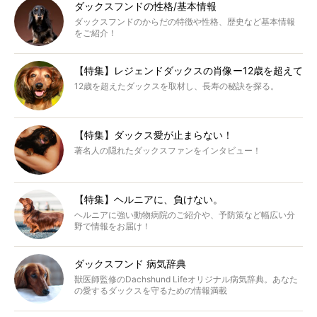
ダックスフンドの性格/基本情報
ダックスフンドのからだの特徴や性格、歴史など基本情報
をご紹介！
【特集】レジェンドダックスの肖像ー12歳を超えて
12歳を超えたダックスを取材し、長寿の秘訣を探る。
【特集】ダックス愛が止まらない！
著名人の隠れたダックスファンをインタビュー！
【特集】ヘルニアに、負けない。
ヘルニアに強い動物病院のご紹介や、予防策など幅広い分
野で情報をお届け！
ダックスフンド 病気辞典
獣医師監修のDachshund Lifeオリジナル病気辞典。あなた
の愛するダックスを守るための情報満載