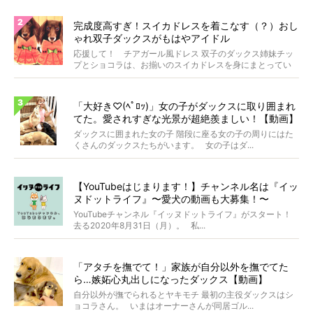
完成度高すぎ！スイカドレスを着こなす（？）おし
ゃれ双子ダックスがもはやアイドル
応援して！ チアガール風ドレス 双子のダックス姉妹チッ
プとショコラは、お揃いのスイカドレスを身にまとってい
ます...
「大好き♡(ﾍﾟﾛｯ)」女の子がダックスに取り囲まれ
てた。愛されすぎな光景が超絶羨ましい！【動画】
ダックスに囲まれた女の子 階段に座る女の子の周りにはた
くさんのダックスたちがいます。 女の子はダ...
【YouTubeはじまります！】チャンネル名は『イッ
ヌドットライフ』〜愛犬の動画も大募集！〜
YouTubeチャンネル『イッヌドットライフ』がスタート！
去る2020年8月31日（月）。 私...
「アタチを撫でて！」家族が自分以外を撫でてた
ら…嫉妬心丸出しになったダックス【動画】
自分以外が撫でられるとヤキモチ 最初の主役ダックスはシ
ョコラさん。 いまはオーナーさんが同居ゴル...