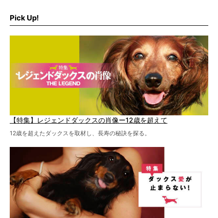
ュー、また予防策など幅広い分野で情報をお届けしていき
ます。
Pick Up!
特集１回目は、椎間板ヘルニアの治療に強いといわれる
『岸上獣医科病院』古上裕嗣院長のインタビュー。幹細胞
を点滴投与する治療により、歩けなかった子が投与37日で
歩いたことも。
【特集】レジェンドダックスの肖像ー12歳を超えて
12歳を超えたダックスを取材し、長寿の秘訣を探る。