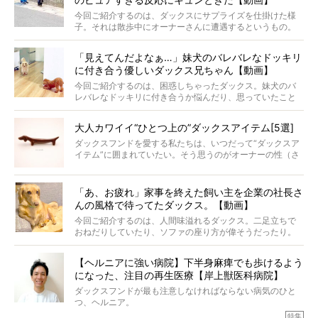
からプレゼントしてもらったハーネスをつけて撮影に参加
してくれました。
今回ご紹介するのは、ダックスにサプライズを仕掛けた様
子。それは散歩中にオーナーさんに遭遇するというもの。
戸惑って歩きを止めたり、すぐに気付いて追いかけたり、
再会を喜ぶ様子にこちらまで嬉しくなっちゃう！
「見えてんだよなぁ…」妹犬のバレバレなドッキリ
に付き合う優しいダックス兄ちゃん【動画】
今回ご紹介するのは、困惑しちゃったダックス。妹犬のバ
レバレなドッキリに付き合うか悩んだり、思っていたこと
と違う事態に陥ったり。そんなお悩み全開なダックスの様
子に、もうニヤニヤが止まらない！
大人カワイイ“ひとつ上の”ダックスアイテム[5選]
ダックスフンドを愛する私たちは、いつだって“ダックスア
イテム”に囲まれていたい。そう思うのがオーナーの性（さ
が）。 今回は、大人カワイイ“ひとつ上の”ダックスアイテ
ムをご紹介。
「あ、お疲れ」家事を終えた飼い主を企業の社長さ
んの風格で待ってたダックス。【動画】
今回ご紹介するのは、人間味溢れるダックス。二足立ちで
おねだりしていたり、ソファの座り方が偉そうだったり。
今にも言葉を発しそうなダックスの姿は、もう人間にしか
見えないのです…！
【ヘルニアに強い病院】下半身麻痺でも歩けるよう
になった、注目の再生医療【岸上獣医科病院】
ダックスフンドが最も注意しなければならない病気のひと
つ、ヘルニア。
特集『ヘルニアに、負けない』では、ヘルニアに強い動物
特集