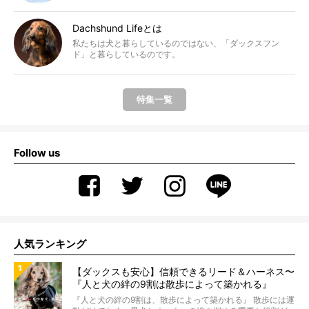
Dachshund Lifeとは
私たちは犬と暮らしているのではない、「ダックスフン
ド」と暮らしているのです。
特集一覧
Follow us
人気ランキング
【ダックスも安心】信頼できるリード＆ハーネス〜
『人と犬の絆の9割は散歩によって築かれる』
WOLFGANG MAN＆BEAST〜
『人と犬の絆の9割は、散歩によって築かれる』 散歩には運