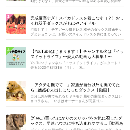
動だけでなく、愛犬とオーナーの絆を深める重要な役割が
あ...
完成度高すぎ！スイカドレスを着こなす（？）おし
ゃれ双子ダックスがもはやアイドル
応援して！ チアガール風ドレス 双子のダックス姉妹チッ
プとショコラは、お揃いのスイカドレスを身にまとってい
ます...
【YouTubeはじまります！】チャンネル名は『イッ
ヌドットライフ』〜愛犬の動画も大募集！〜
YouTubeチャンネル『イッヌドットライフ』がスタート！
去る2020年8月31日（月）。 私...
「アタチを撫でて！」家族が自分以外を撫でてた
ら…嫉妬心丸出しになったダックス【動画】
自分以外が撫でられるとヤキモチ 最初の主役ダックスはシ
ョコラさん。 いまはオーナーさんが同居ゴル...
(ｸﾞﾙﾙ…)買ったばかりのスリッパをお気に召したダ
ックス。早速ハウスに持ち込まれママ涙…【動画あ
り】
ブチャイクな顔が愛らしい 最初にご紹介するのはダックス