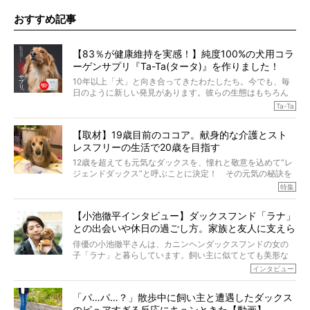
おすすめ記事
【83％が健康維持を実感！】純度100%の犬用コラ
ーゲンサプリ『Ta-Ta(タータ)』を作りました！
10年以上「犬」と向き合ってきたわたしたち。今でも、毎
日のように新しい発見があります。彼らの生態はもちろん
のこと、「食事」に関することも同じです。昔の犬は25年
Ta-Ta
も生きたといわれていますが、長生きの秘訣はバランスの
とれた栄養にあることがわかってきました。ところが、現
【取材】19歳目前のココア。献身的な介護とスト
代の犬の食事は“ある重要な栄養”が不足しがちになっている
レスフリーの生活で20歳を目指す
というのです。
それを効率よくおぎなってくれるのが、コラーゲン！ そ
12歳を超えても元気なダックスを、憧れと敬意を込めて“レ
こでわたしたちは、純度100%の犬用コラーゲンサプリ
ジェンドダックス”と呼ぶことに決定！ その元気の秘訣を
『Ta-Ta(タータ)』を作りました！
オーナーさんに伺うのが、特集『レジェンドダックスの肖
特集
愛犬家の83％が「健康維持を実感した」と評判のTa-Ta(タ
像』です。
ータ)。健康維持をめざす、すべてのダックスたちに、どう
今回は、19歳目前のココアくんが登場です。「犬は犬らし
か届きますように。
【小池徹平インタビュー】ダックスフンド「ラナ」
く」というオーナーさんのポリシーのもと、甘やかさずに
との出会いや休日の過ごし方。家族と友人に支えら
育てられ、18歳になるまで定期検査すらしたことがなかっ
たというココアくん。果たしてその長生きの秘訣とは。
れてー
俳優の小池徹平さんは、カニンヘンダックスフンドの女の
子「ラナ」と暮らしています。飼い主に似てとても美形な
ラナは、現在８才。小池さんのインスタグラムでは、ラナ
インタビュー
と顔を寄せ合う写真も投稿されていて、ファンからは「ラ
ナがうらやましい…！」という悲鳴のような声も。そんなイ
「パ…パ…？」散歩中に飼い主と遭遇したダックス
ケメンから愛されているラナは、去年の誕生日に小池さん
のピュアすぎる反応にキュンときた【動画】