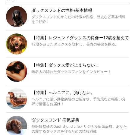
ダックスフンドの性格/基本情報
ダックスフンドのからだの特徴や性格、歴史など基本情報
をご紹介！
【特集】レジェンドダックスの肖像ー12歳を超えて
12歳を超えたダックスを取材し、長寿の秘訣を探る。
【特集】ダックス愛が止まらない！
著名人の隠れたダックスファンをインタビュー！
【特集】ヘルニアに、負けない。
ヘルニアに強い動物病院のご紹介や、予防策など幅広い分
野で情報をお届け！
ダックスフンド 病気辞典
獣医師監修のDachshund Lifeオリジナル病気辞典。あなた
の愛するダックスを守るための情報満載