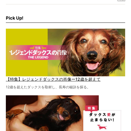
病院のご紹介や、ヘルニアを乗り越えたご家族のインタビ
ュー、また予防策など幅広い分野で情報をお届けしていき
ます。
Pick Up!
特集１回目は、椎間板ヘルニアの治療に強いといわれる
『岸上獣医科病院』古上裕嗣院長のインタビュー。幹細胞
を点滴投与する治療により、歩けなかった子が投与37日で
歩いたことも。
【特集】レジェンドダックスの肖像ー12歳を超えて
12歳を超えたダックスを取材し、長寿の秘訣を探る。