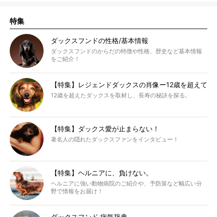
特集
ダックスフンドの性格/基本情報
ダックスフンドのからだの特徴や性格、歴史など基本情報
をご紹介！
【特集】レジェンドダックスの肖像ー12歳を超えて
12歳を超えたダックスを取材し、長寿の秘訣を探る。
【特集】ダックス愛が止まらない！
著名人の隠れたダックスファンをインタビュー！
【特集】ヘルニアに、負けない。
ヘルニアに強い動物病院のご紹介や、予防策など幅広い分
野で情報をお届け！
ダックスフンド 病気辞典