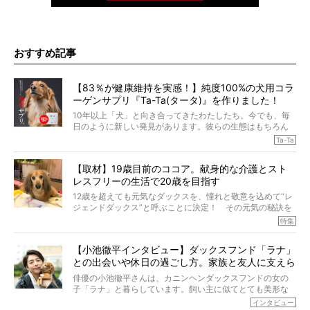
おすすめ記事
【83％が健康維持を実感！】純度100%の犬用コラ
ーゲンサプリ『Ta-Ta(タータ)』を作りました！
10年以上「犬」と向き合ってきたわたしたち。今でも、毎
日のように新しい発見があります。彼らの生態はもちろん
のこと、「食事」に関することも同じです。昔の犬は25年
Ta-Ta
も生きたといわれていますが、長生きの秘訣はバランスの
とれた栄養にあることがわかってきました。ところが、現
【取材】19歳目前のココア。献身的な介護とスト
代の犬の食事は“ある重要な栄養”が不足しがちになっている
レスフリーの生活で20歳を目指す
というのです。
それを効率よくおぎなってくれるのが、コラーゲン！ そ
12歳を超えても元気なダックスを、憧れと敬意を込めて“レ
こでわたしたちは、純度100%の犬用コラーゲンサプリ
ジェンドダックス”と呼ぶことに決定！ その元気の秘訣を
『Ta-Ta(タータ)』を作りました！
オーナーさんに伺うのが、特集『レジェンドダックスの肖
特集
愛犬家の83％が「健康維持を実感した」と評判のTa-Ta(タ
像』です。
ータ)。健康維持をめざす、すべてのダックスたちに、どう
今回は、19歳目前のココアくんが登場です。「犬は犬らし
か届きますように。
【小池徹平インタビュー】ダックスフンド「ラナ」
く」というオーナーさんのポリシーのもと、甘やかさずに
との出会いや休日の過ごし方。家族と友人に支えら
育てられ、18歳になるまで定期検査すらしたことがなかっ
たというココアくん。果たしてその長生きの秘訣とは。
れてー
俳優の小池徹平さんは、カニンヘンダックスフンドの女の
子「ラナ」と暮らしています。飼い主に似てとても美形な
ラナは、現在８才。小池さんのインスタグラムでは、ラナ
インタビュー