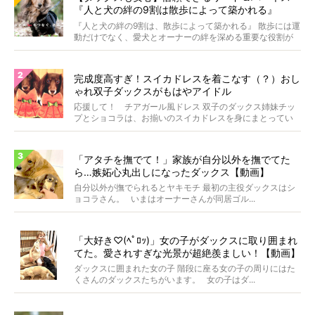
『人と犬の絆の9割は散歩によって築かれる』
WOLFGANG MAN＆BEAST〜
『人と犬の絆の9割は、散歩によって築かれる』 散歩には運
動だけでなく、愛犬とオーナーの絆を深める重要な役割が
あ...
完成度高すぎ！スイカドレスを着こなす（？）おし
ゃれ双子ダックスがもはやアイドル
応援して！ チアガール風ドレス 双子のダックス姉妹チッ
プとショコラは、お揃いのスイカドレスを身にまとってい
ます...
「アタチを撫でて！」家族が自分以外を撫でてた
ら…嫉妬心丸出しになったダックス【動画】
自分以外が撫でられるとヤキモチ 最初の主役ダックスはシ
ョコラさん。 いまはオーナーさんが同居ゴル...
「大好き♡(ﾍﾟﾛｯ)」女の子がダックスに取り囲まれ
てた。愛されすぎな光景が超絶羨ましい！【動画】
ダックスに囲まれた女の子 階段に座る女の子の周りにはた
くさんのダックスたちがいます。 女の子はダ...