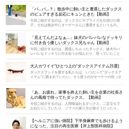
と顔を寄せ合う写真も投稿されていて、ファンからは「ラ
ナがうらやましい…！」という悲鳴のような声も。そんなイ
「パ…パ…？」散歩中に飼い主と遭遇したダックス
ケメンから愛されているラナは、去年の誕生日に小池さん
のピュアすぎる反応にキュンときた【動画】
からプレゼントしてもらったハーネスをつけて撮影に参加
してくれました。
今回ご紹介するのは、ダックスにサプライズを仕掛けた様
子。それは散歩中にオーナーさんに遭遇するというもの。
戸惑って歩きを止めたり、すぐに気付いて追いかけたり、
再会を喜ぶ様子にこちらまで嬉しくなっちゃう！
「見えてんだよなぁ…」妹犬のバレバレなドッキリ
に付き合う優しいダックス兄ちゃん【動画】
今回ご紹介するのは、困惑しちゃったダックス。妹犬のバ
レバレなドッキリに付き合うか悩んだり、思っていたこと
と違う事態に陥ったり。そんなお悩み全開なダックスの様
子に、もうニヤニヤが止まらない！
大人カワイイ“ひとつ上の”ダックスアイテム[5選]
ダックスフンドを愛する私たちは、いつだって“ダックスア
イテム”に囲まれていたい。そう思うのがオーナーの性（さ
が）。 今回は、大人カワイイ“ひとつ上の”ダックスアイテ
ムをご紹介。
「あ、お疲れ」家事を終えた飼い主を企業の社長さ
んの風格で待ってたダックス。【動画】
今回ご紹介するのは、人間味溢れるダックス。二足立ちで
おねだりしていたり、ソファの座り方が偉そうだったり。
今にも言葉を発しそうなダックスの姿は、もう人間にしか
見えないのです…！
【ヘルニアに強い病院】下半身麻痺でも歩けるよう
になった、注目の再生医療【岸上獣医科病院】