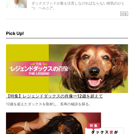
ダックスフンドが最も注意しなければならない病気のひと
つ、ヘルニア。
特集『ヘルニアに、負けない』では、ヘルニアに強い動物
特集
病院のご紹介や、ヘルニアを乗り越えたご家族のインタビ
ュー、また予防策など幅広い分野で情報をお届けしていき
ます。
Pick Up!
特集１回目は、椎間板ヘルニアの治療に強いといわれる
『岸上獣医科病院』古上裕嗣院長のインタビュー。幹細胞
を点滴投与する治療により、歩けなかった子が投与37日で
歩いたことも。
【特集】レジェンドダックスの肖像ー12歳を超えて
12歳を超えたダックスを取材し、長寿の秘訣を探る。