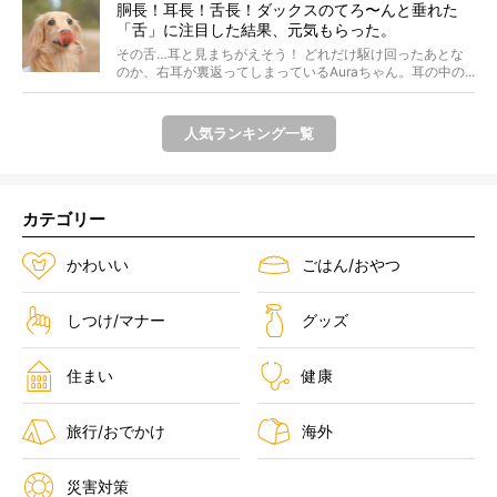
胴長！耳長！舌長！ダックスのてろ〜んと垂れた
「舌」に注目した結果、元気もらった。
その舌…耳と見まちがえそう！ どれだけ駆け回ったあとな
のか、右耳が裏返ってしまっているAuraちゃん。耳の中の...
人気ランキング一覧
カテゴリー
かわいい
ごはん/おやつ
しつけ/マナー
グッズ
住まい
健康
旅行/おでかけ
海外
災害対策