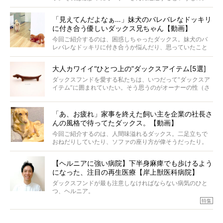
戸惑って歩きを止めたり、すぐに気付いて追いかけたり、
再会を喜ぶ様子にこちらまで嬉しくなっちゃう！
「見えてんだよなぁ…」妹犬のバレバレなドッキリ
に付き合う優しいダックス兄ちゃん【動画】
今回ご紹介するのは、困惑しちゃったダックス。妹犬のバ
レバレなドッキリに付き合うか悩んだり、思っていたこと
と違う事態に陥ったり。そんなお悩み全開なダックスの様
子に、もうニヤニヤが止まらない！
大人カワイイ“ひとつ上の”ダックスアイテム[5選]
ダックスフンドを愛する私たちは、いつだって“ダックスア
イテム”に囲まれていたい。そう思うのがオーナーの性（さ
が）。 今回は、大人カワイイ“ひとつ上の”ダックスアイテ
ムをご紹介。
「あ、お疲れ」家事を終えた飼い主を企業の社長さ
んの風格で待ってたダックス。【動画】
今回ご紹介するのは、人間味溢れるダックス。二足立ちで
おねだりしていたり、ソファの座り方が偉そうだったり。
今にも言葉を発しそうなダックスの姿は、もう人間にしか
見えないのです…！
【ヘルニアに強い病院】下半身麻痺でも歩けるよう
になった、注目の再生医療【岸上獣医科病院】
ダックスフンドが最も注意しなければならない病気のひと
つ、ヘルニア。
特集『ヘルニアに、負けない』では、ヘルニアに強い動物
特集
病院のご紹介や、ヘルニアを乗り越えたご家族のインタビ
ュー、また予防策など幅広い分野で情報をお届けしていき
ます。