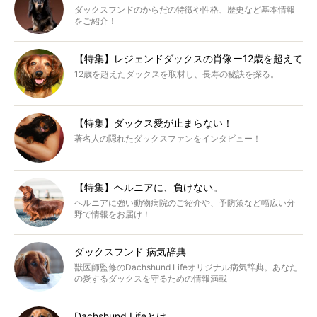
ダックスフンドのからだの特徴や性格、歴史など基本情報
をご紹介！
【特集】レジェンドダックスの肖像ー12歳を超えて
12歳を超えたダックスを取材し、長寿の秘訣を探る。
【特集】ダックス愛が止まらない！
著名人の隠れたダックスファンをインタビュー！
【特集】ヘルニアに、負けない。
ヘルニアに強い動物病院のご紹介や、予防策など幅広い分
野で情報をお届け！
ダックスフンド 病気辞典
獣医師監修のDachshund Lifeオリジナル病気辞典。あなた
の愛するダックスを守るための情報満載
Dachshund Lifeとは