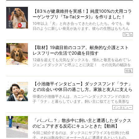
【83％が健康維持を実感！】純度100%の犬用コラ
ーゲンサプリ『Ta-Ta(タータ)』を作りました！
10年以上「犬」と向き合ってきたわたしたち。今でも、毎
日のように新しい発見があります。彼らの生態はもちろん
のこと、「食事」に関することも同じです。昔の犬は25年
Ta-Ta
も生きたといわれていますが、長生きの秘訣はバランスの
とれた栄養にあることがわかってきました。ところが、現
【取材】19歳目前のココア。献身的な介護とスト
代の犬の食事は“ある重要な栄養”が不足しがちになっている
レスフリーの生活で20歳を目指す
というのです。
それを効率よくおぎなってくれるのが、コラーゲン！ そ
12歳を超えても元気なダックスを、憧れと敬意を込めて“レ
こでわたしたちは、純度100%の犬用コラーゲンサプリ
ジェンドダックス”と呼ぶことに決定！ その元気の秘訣を
『Ta-Ta(タータ)』を作りました！
オーナーさんに伺うのが、特集『レジェンドダックスの肖
特集
愛犬家の83％が「健康維持を実感した」と評判のTa-Ta(タ
像』です。
ータ)。健康維持をめざす、すべてのダックスたちに、どう
今回は、19歳目前のココアくんが登場です。「犬は犬らし
か届きますように。
【小池徹平インタビュー】ダックスフンド「ラナ」
く」というオーナーさんのポリシーのもと、甘やかさずに
との出会いや休日の過ごし方。家族と友人に支えら
育てられ、18歳になるまで定期検査すらしたことがなかっ
たというココアくん。果たしてその長生きの秘訣とは。
れてー
俳優の小池徹平さんは、カニンヘンダックスフンドの女の
子「ラナ」と暮らしています。飼い主に似てとても美形な
ラナは、現在８才。小池さんのインスタグラムでは、ラナ
インタビュー
と顔を寄せ合う写真も投稿されていて、ファンからは「ラ
ナがうらやましい…！」という悲鳴のような声も。そんなイ
「パ…パ…？」散歩中に飼い主と遭遇したダックス
ケメンから愛されているラナは、去年の誕生日に小池さん
のピュアすぎる反応にキュンときた【動画】
からプレゼントしてもらったハーネスをつけて撮影に参加
してくれました。
今回ご紹介するのは、ダックスにサプライズを仕掛けた様
子。それは散歩中にオーナーさんに遭遇するというもの。