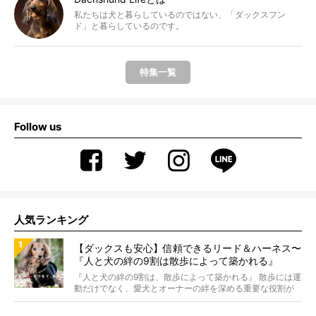
私たちは犬と暮らしているのではない、「ダックスフン
ド」と暮らしているのです。
特集一覧
Follow us
人気ランキング
【ダックスも安心】信頼できるリード＆ハーネス〜
『人と犬の絆の9割は散歩によって築かれる』
WOLFGANG MAN＆BEAST〜
『人と犬の絆の9割は、散歩によって築かれる』 散歩には運
動だけでなく、愛犬とオーナーの絆を深める重要な役割が
あ...