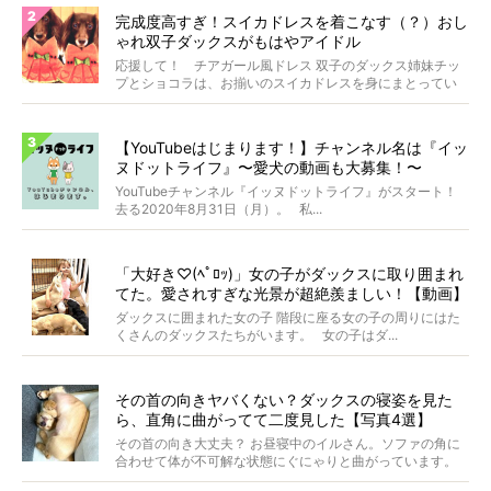
完成度高すぎ！スイカドレスを着こなす（？）おし
ゃれ双子ダックスがもはやアイドル
応援して！ チアガール風ドレス 双子のダックス姉妹チッ
プとショコラは、お揃いのスイカドレスを身にまとってい
ます...
【YouTubeはじまります！】チャンネル名は『イッ
ヌドットライフ』〜愛犬の動画も大募集！〜
YouTubeチャンネル『イッヌドットライフ』がスタート！
去る2020年8月31日（月）。 私...
「大好き♡(ﾍﾟﾛｯ)」女の子がダックスに取り囲まれ
てた。愛されすぎな光景が超絶羨ましい！【動画】
ダックスに囲まれた女の子 階段に座る女の子の周りにはた
くさんのダックスたちがいます。 女の子はダ...
その首の向きヤバくない？ダックスの寝姿を見た
ら、直角に曲がってて二度見した【写真4選】
その首の向き大丈夫？ お昼寝中のイルさん。ソファの角に
合わせて体が不可解な状態にぐにゃりと曲がっています。
&...