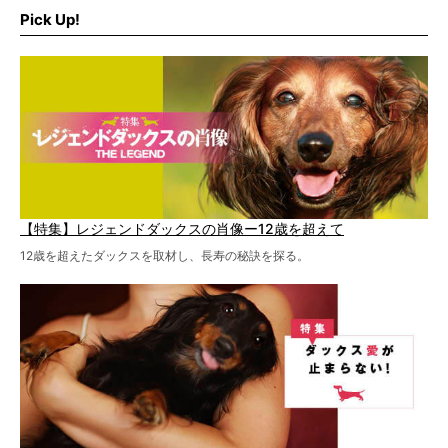
Pick Up!
特集１回目は、椎間板ヘルニアの治療に強いといわれる
『岸上獣医科病院』古上裕嗣院長のインタビュー。幹細胞
を点滴投与する治療により、歩けなかった子が投与37日で
歩いたことも。
【特集】レジェンドダックスの肖像ー12歳を超えて
12歳を超えたダックスを取材し、長寿の秘訣を探る。