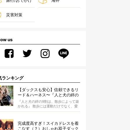
旅行/おでかけ
海外
災害対策
low us
気ランキング
【ダックスも安心】信頼できるリ
ード＆ハーネス〜『人と犬の絆の
9割は散歩によって築かれる』
『人と犬の絆の9割は、散歩によって築
WOLFGANG MAN＆BEAST〜
かれる』 散歩には運動だけでなく、愛
犬とオーナーの絆を深める重要な役割
があ...
完成度高すぎ！スイカドレスを着
こなす（？）おしゃれ双子ダック