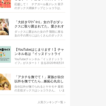
スがもはやアイドル
応援して！ チアガール風ドレス 双子
のダックス姉妹チップとショコラは、
お揃いのスイカドレスを身にまとって
います...
「大好き♡(ﾍﾟﾛｯ)」女の子がダッ
クスに取り囲まれてた。愛されす
ぎな光景が超絶羨ましい！【動
ダックスに囲まれた女の子 階段に座る
画】
女の子の周りにはたくさんのダックス
たちがいます。 女の子はダ...
【YouTubeはじまります！】チャ
ンネル名は『イッヌドットライ
フ』〜愛犬の動画も大募集！〜
YouTubeチャンネル『イッヌドットラ
イフ』がスタート！ 去る2020年8月31
日（月）。 私...
「アタチを撫でて！」家族が自分
以外を撫でてたら…嫉妬心丸出し
になったダックス【動画】
自分以外が撫でられるとヤキモチ 最初
の主役ダックスはショコラさん。 いま
はオーナーさんが同居ゴル...
人気ランキング一覧