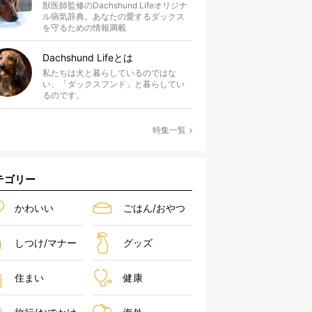
獣医師監修のDachshund Lifeオリジナ
ル病気辞典。あなたの愛するダックス
を守るための情報満載
Dachshund Lifeとは
私たちは犬と暮らしているのではな
い、「ダックスフンド」と暮らしてい
るのです。
特集一覧
テゴリー
かわいい
ごはん/おやつ
しつけ/マナー
グッズ
住まい
健康