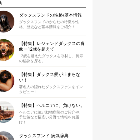
集
ダックスフンドの性格/基本情報
ダックスフンドのからだの特徴や性
格、歴史など基本情報をご紹介！
【特集】レジェンドダックスの肖
像ー12歳を超えて
12歳を超えたダックスを取材し、長寿
の秘訣を探る。
【特集】ダックス愛が止まらな
い！
著名人の隠れたダックスファンをイン
タビュー！
【特集】ヘルニアに、負けない。
ヘルニアに強い動物病院のご紹介や、
予防策など幅広い分野で情報をお届
け！
ダックスフンド 病気辞典