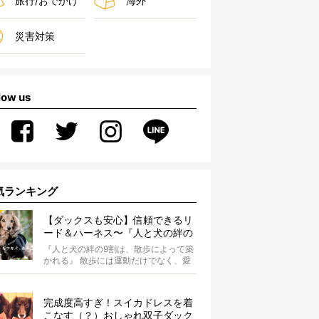
旅行/おでかけ
海外
災害対策
low us
気ランキング
【ダックスも安心】信頼できるリ
ード＆ハーネス〜『人と犬の絆の
9割は散歩によって築かれる』
『人と犬の絆の9割は、散歩によって築
WOLFGANG MAN＆BEAST〜
かれる』 散歩には運動だけでなく、愛
犬とオーナーの絆を深める重要な役割
があ...
完成度高すぎ！スイカドレスを着
こなす（？）おしゃれ双子ダック