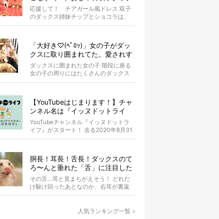
スがもはやアイドル
応援して！ チアガール風ドレス 双子
のダックス姉妹チップとショコラは、
お揃いのスイカドレスを身にまとって
います...
「大好き♡(ﾍﾟﾛｯ)」女の子がダッ
クスに取り囲まれてた。愛されす
ぎな光景が超絶羨ましい！【動
ダックスに囲まれた女の子 階段に座る
画】
女の子の周りにはたくさんのダックス
たちがいます。 女の子はダ...
【YouTubeはじまります！】チャ
ンネル名は『イッヌドットライ
フ』〜愛犬の動画も大募集！〜
YouTubeチャンネル『イッヌドットラ
イフ』がスタート！ 去る2020年8月31
日（月）。 私...
胴長！耳長！舌長！ダックスのて
ろ〜んと垂れた「舌」に注目した
結果、元気もらった。
その舌…耳と見まちがえそう！ どれだ
け駆け回ったあとなのか、右耳が裏返
ってしまっているAuraちゃん。耳の中
の...
人気ランキング一覧