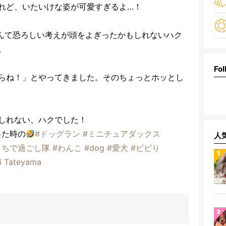
れど、いたいけな姿が可愛すぎるよ…！
んて恐ろしい考えが頭をよぎったかもしれないハク
。
Fol
らね！」とやってきました。そのちょっとホッとし
しれない、ハクでした！
った時の
#ドッグラン
#ミニチュアダックス
人
うちで過ごし隊
#わんこ
#dog
#愛犬
#ビビり
i Tateyama
」