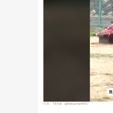
出典：
TikTok（@hakuchan615）