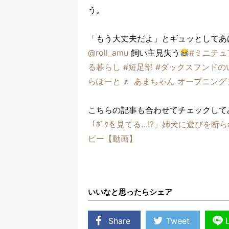
う。
「もう大丈夫だよ」とギュッとしてあ
@roll_amu
飼い主見失う
#ミニチュ
る暮らし
#短足部
#ダックスフンドの
らぽーと
♬ あまちゃん オープニング
こちらの記事も合わせてチェックして
「ﾎﾞｸを見てる…!?」姉犬に遊びを
ピー【動画】
いいなと思ったらシェア
Share
Tweet