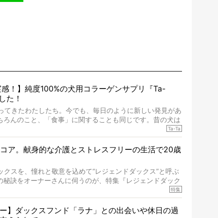
感！】純度100%の犬用コラーゲンサプリ『Ta-
ました！
合ってきたわたしたち。今でも、毎日のように新しい発見があ
ちろんのこと、「食事」に関することも同じです。昔の犬は
ていますが、長生きの秘訣はバランスのとれた栄養にあること
Ta-Ta
ころが、現代の犬の食事は“ある重要な栄養”が不足しがちに
。
ココア。献身的な介護とストレスフリーの生活で20歳
てくれるのが、コラーゲン！ そこでわたしたちは、純度
プリ『Ta-Ta(タータ)』を作りました！
ックスを、憧れと敬意を込めて“レジェンドダックス”と呼ぶ
持を実感した」と評判のTa-Ta(タータ)。健康維持をめざ
の秘訣をオーナーさんに伺うのが、特集『レジェンドダック
ちに、どうか届きますように。
特集
コアくんが登場です。「犬は犬らしく」というオーナーさんの
さずに育てられ、18歳になるまで定期検査すらしたことがな
ー】ダックスフンド「ラナ」との出会いや休日の過
。果たしてその長生きの秘訣とは。