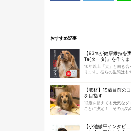
おすすめ記事
【83％が健康維持を実
Ta(タータ)』を作り
10年以上「犬」と向き
ります。彼らの生態はも
25年も生きたといわれ
がわかってきました。と
なっているというのです
【取材】19歳目前の
それを効率よくおぎなっ
を目指す
100%の犬用コラーゲンサ
12歳を超えても元気なダ
愛犬家の83％が「健康維
ことに決定！ その元気
す、すべてのダックスた
スの肖像』です。
今回は、19歳目前のコ
ポリシーのもと、甘やか
【小池徹平インタビュ
かったというココアくん