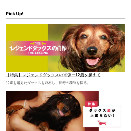
ュー、また予防策など幅広い分野で情報をお届けしていき
ます。
Pick Up!
特集１回目は、椎間板ヘルニアの治療に強いといわれる
『岸上獣医科病院』古上裕嗣院長のインタビュー。幹細胞
を点滴投与する治療により、歩けなかった子が投与37日で
歩いたことも。
【特集】レジェンドダックスの肖像ー12歳を超えて
12歳を超えたダックスを取材し、長寿の秘訣を探る。