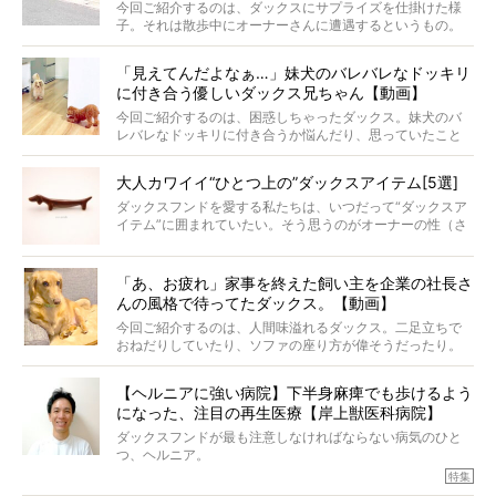
してくれました。
今回ご紹介するのは、ダックスにサプライズを仕掛けた様
子。それは散歩中にオーナーさんに遭遇するというもの。
戸惑って歩きを止めたり、すぐに気付いて追いかけたり、
再会を喜ぶ様子にこちらまで嬉しくなっちゃう！
「見えてんだよなぁ…」妹犬のバレバレなドッキリ
に付き合う優しいダックス兄ちゃん【動画】
今回ご紹介するのは、困惑しちゃったダックス。妹犬のバ
レバレなドッキリに付き合うか悩んだり、思っていたこと
と違う事態に陥ったり。そんなお悩み全開なダックスの様
子に、もうニヤニヤが止まらない！
大人カワイイ“ひとつ上の”ダックスアイテム[5選]
ダックスフンドを愛する私たちは、いつだって“ダックスア
イテム”に囲まれていたい。そう思うのがオーナーの性（さ
が）。 今回は、大人カワイイ“ひとつ上の”ダックスアイテ
ムをご紹介。
「あ、お疲れ」家事を終えた飼い主を企業の社長さ
んの風格で待ってたダックス。【動画】
今回ご紹介するのは、人間味溢れるダックス。二足立ちで
おねだりしていたり、ソファの座り方が偉そうだったり。
今にも言葉を発しそうなダックスの姿は、もう人間にしか
見えないのです…！
【ヘルニアに強い病院】下半身麻痺でも歩けるよう
になった、注目の再生医療【岸上獣医科病院】
ダックスフンドが最も注意しなければならない病気のひと
つ、ヘルニア。
特集『ヘルニアに、負けない』では、ヘルニアに強い動物
特集
病院のご紹介や、ヘルニアを乗り越えたご家族のインタビ