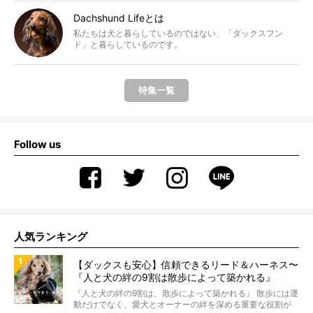
Dachshund Lifeとは
私たちは犬と暮らしているのではない、「ダックスフン
ド」と暮らしているのです。
特集一覧
Follow us
人気ランキング
【ダックスも安心】信頼できるリード＆ハーネス〜
『人と犬の絆の9割は散歩によって築かれる』
WOLFGANG MAN＆BEAST〜
『人と犬の絆の9割は、散歩によって築かれる』 散歩には運
動だけでなく、愛犬とオーナーの絆を深める重要な役割が