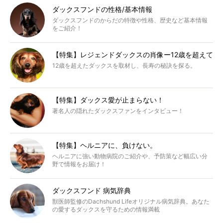
ダックスフンドの性格/基本情報
ダックスフンドのからだの特徴や性格、歴史など基本情報
をご紹介！
【特集】レジェンドダックスの肖像ー12歳を超えて
12歳を超えたダックスを取材し、長寿の秘訣を探る。
【特集】ダックス愛が止まらない！
著名人の隠れたダックスファンをインタビュー！
【特集】ヘルニアに、負けない。
ヘルニアに強い動物病院のご紹介や、予防策など幅広い分
野で情報をお届け！
ダックスフンド 病気辞典
獣医師監修のDachshund Lifeオリジナル病気辞典。あなた
の愛するダックスを守るための情報満載