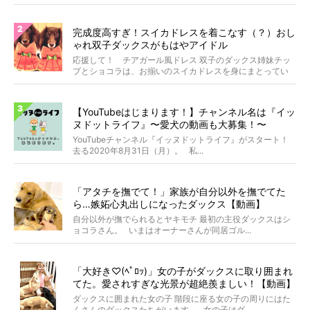
あ...
完成度高すぎ！スイカドレスを着こなす（？）おし
ゃれ双子ダックスがもはやアイドル
応援して！ チアガール風ドレス 双子のダックス姉妹チッ
プとショコラは、お揃いのスイカドレスを身にまとってい
ます...
【YouTubeはじまります！】チャンネル名は『イッ
ヌドットライフ』〜愛犬の動画も大募集！〜
YouTubeチャンネル『イッヌドットライフ』がスタート！
去る2020年8月31日（月）。 私...
「アタチを撫でて！」家族が自分以外を撫でてた
ら…嫉妬心丸出しになったダックス【動画】
自分以外が撫でられるとヤキモチ 最初の主役ダックスはシ
ョコラさん。 いまはオーナーさんが同居ゴル...
「大好き♡(ﾍﾟﾛｯ)」女の子がダックスに取り囲まれ
てた。愛されすぎな光景が超絶羨ましい！【動画】
ダックスに囲まれた女の子 階段に座る女の子の周りにはた
くさんのダックスたちがいます。 女の子はダ...