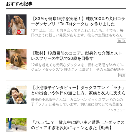
おすすめ記事
【83％が健康維持を実感！】純度100%の犬用コラ
ーゲンサプリ『Ta-Ta(タータ)』を作りました！
10年以上「犬」と向き合ってきたわたしたち。今でも、毎
日のように新しい発見があります。彼らの生態はもちろん
のこと、「食事」に関することも同じです。昔の犬は25年
Ta-Ta
も生きたといわれていますが、長生きの秘訣はバランスの
とれた栄養にあることがわかってきました。ところが、現
【取材】19歳目前のココア。献身的な介護とスト
代の犬の食事は“ある重要な栄養”が不足しがちになっている
レスフリーの生活で20歳を目指す
というのです。
それを効率よくおぎなってくれるのが、コラーゲン！ そ
12歳を超えても元気なダックスを、憧れと敬意を込めて“レ
こでわたしたちは、純度100%の犬用コラーゲンサプリ
ジェンドダックス”と呼ぶことに決定！ その元気の秘訣を
『Ta-Ta(タータ)』を作りました！
オーナーさんに伺うのが、特集『レジェンドダックスの肖
特集
愛犬家の83％が「健康維持を実感した」と評判のTa-Ta(タ
像』です。
ータ)。健康維持をめざす、すべてのダックスたちに、どう
今回は、19歳目前のココアくんが登場です。「犬は犬らし
か届きますように。
【小池徹平インタビュー】ダックスフンド「ラナ」
く」というオーナーさんのポリシーのもと、甘やかさずに
との出会いや休日の過ごし方。家族と友人に支えら
育てられ、18歳になるまで定期検査すらしたことがなかっ
たというココアくん。果たしてその長生きの秘訣とは。
れてー
俳優の小池徹平さんは、カニンヘンダックスフンドの女の
子「ラナ」と暮らしています。飼い主に似てとても美形な
ラナは、現在８才。小池さんのインスタグラムでは、ラナ
インタビュー
と顔を寄せ合う写真も投稿されていて、ファンからは「ラ
ナがうらやましい…！」という悲鳴のような声も。そんなイ
「パ…パ…？」散歩中に飼い主と遭遇したダックス
ケメンから愛されているラナは、去年の誕生日に小池さん
のピュアすぎる反応にキュンときた【動画】
からプレゼントしてもらったハーネスをつけて撮影に参加