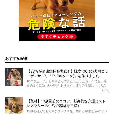
おすすめ記事
【83％が健康維持を実感！】純度100%の犬用コラ
ーゲンサプリ『Ta-Ta(タータ)』を作りました！
10年以上「犬」と向き合ってきたわたしたち。今でも、毎
日のように新しい発見があります。彼らの生態はもちろん
のこと、「食事」に関することも同じです。昔の犬は25年
Ta-Ta
も生きたといわれていますが、長生きの秘訣はバランスの
とれた栄養にあることがわかってきました。ところが、現
【取材】19歳目前のココア。献身的な介護とスト
代の犬の食事は“ある重要な栄養”が不足しがちになっている
レスフリーの生活で20歳を目指す
というのです。
それを効率よくおぎなってくれるのが、コラーゲン！ そ
12歳を超えても元気なダックスを、憧れと敬意を込めて“レ
こでわたしたちは、純度100%の犬用コラーゲンサプリ