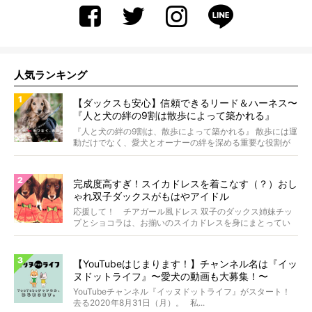
人気ランキング
【ダックスも安心】信頼できるリード＆ハーネス〜
『人と犬の絆の9割は散歩によって築かれる』
WOLFGANG MAN＆BEAST〜
『人と犬の絆の9割は、散歩によって築かれる』 散歩には運
動だけでなく、愛犬とオーナーの絆を深める重要な役割が
あ...
完成度高すぎ！スイカドレスを着こなす（？）おし
ゃれ双子ダックスがもはやアイドル
応援して！ チアガール風ドレス 双子のダックス姉妹チッ
プとショコラは、お揃いのスイカドレスを身にまとってい
ます...
【YouTubeはじまります！】チャンネル名は『イッ
ヌドットライフ』〜愛犬の動画も大募集！〜
YouTubeチャンネル『イッヌドットライフ』がスタート！
去る2020年8月31日（月）。 私...