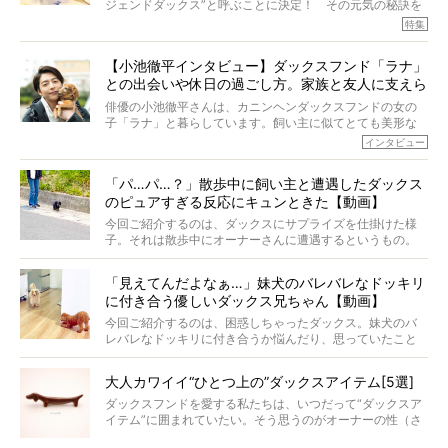
ジェンドダックス”と呼ぶことに決定！ その元気の秘訣を
『Ta-Ta(タータ)』を作りました！
オーナーさんに伺うのが、特集『レジェンドダックスの肖
特集
愛犬家の83％が「健康維持を実感した」と評判のTa-Ta(タ
像』です。
ータ)。健康維持をめざす、すべてのダックスたちに、どう
今回は、19歳目前のココアくんが登場です。「犬は犬らし
か届きますように。
【小池徹平インタビュー】ダックスフンド「ラナ」
く」というオーナーさんのポリシーのもと、甘やかさずに
との出会いや休日の過ごし方。家族と友人に支えら
育てられ、18歳になるまで定期検査すらしたことがなかっ
たというココアくん。果たしてその長生きの秘訣とは。
れてー
俳優の小池徹平さんは、カニンヘンダックスフンドの女の
子「ラナ」と暮らしています。飼い主に似てとても美形な
ラナは、現在８才。小池さんのインスタグラムでは、ラナ
インタビュー
と顔を寄せ合う写真も投稿されていて、ファンからは「ラ
ナがうらやましい…！」という悲鳴のような声も。そんなイ
「パ…パ…？」散歩中に飼い主と遭遇したダックス
ケメンから愛されているラナは、去年の誕生日に小池さん
のピュアすぎる反応にキュンときた【動画】
からプレゼントしてもらったハーネスをつけて撮影に参加
してくれました。
今回ご紹介するのは、ダックスにサプライズを仕掛けた様
子。それは散歩中にオーナーさんに遭遇するというもの。
戸惑って歩きを止めたり、すぐに気付いて追いかけたり、
再会を喜ぶ様子にこちらまで嬉しくなっちゃう！
「見えてんだよなぁ…」妹犬のバレバレなドッキリ
に付き合う優しいダックス兄ちゃん【動画】
今回ご紹介するのは、困惑しちゃったダックス。妹犬のバ
レバレなドッキリに付き合うか悩んだり、思っていたこと
と違う事態に陥ったり。そんなお悩み全開なダックスの様
子に、もうニヤニヤが止まらない！
大人カワイイ“ひとつ上の”ダックスアイテム[5選]
ダックスフンドを愛する私たちは、いつだって“ダックスア
イテム”に囲まれていたい。そう思うのがオーナーの性（さ
が）。 今回は、大人カワイイ“ひとつ上の”ダックスアイテ