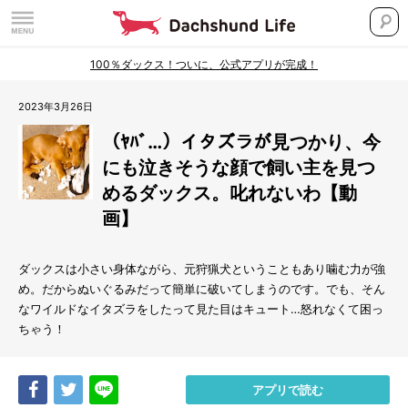
100％ダックス！ついに、公式アプリが完成！
2023年3月26日
（ﾔﾊﾞ…）イタズラが見つかり、今
にも泣きそうな顔で飼い主を見つ
めるダックス。叱れないわ【動
画】
ダックスは小さい身体ながら、元狩猟犬ということもあり噛む力が強
め。だからぬいぐるみだって簡単に破いてしまうのです。でも、そん
なワイルドなイタズラをしたって見た目はキュート…怒れなくて困っ
ちゃう！
Share
Tweet
LINE
アプリで読む