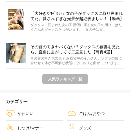
「大好き♡(ﾍﾟﾛｯ)」女の子がダックスに取り囲まれ
てた。愛されすぎな光景が超絶羨ましい！【動画】
ダックスに囲まれた女の子 階段に座る女の子の周りにはた
くさんのダックスたちがいます。 女の子はダ...
その首の向きヤバくない？ダックスの寝姿を見た
ら、直角に曲がってて二度見した【写真4選】
その首の向き大丈夫？ お昼寝中のイルさん。ソファの角に
合わせて体が不可解な状態にぐにゃりと曲がっています。
&...
人気ランキング一覧
カテゴリー
かわいい
ごはん/おやつ
しつけ/マナー
グッズ