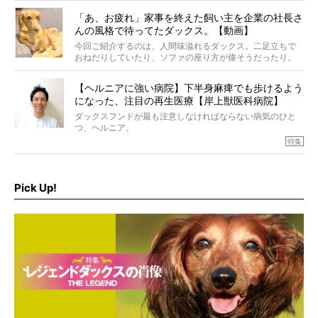
ムをご紹介。
「あ、お疲れ」家事を終えた飼い主を企業の社長さ
んの風格で待ってたダックス。【動画】
今回ご紹介するのは、人間味溢れるダックス。二足立ちで
おねだりしていたり、ソファの座り方が偉そうだったり。
今にも言葉を発しそうなダックスの姿は、もう人間にしか
見えないのです…！
【ヘルニアに強い病院】下半身麻痺でも歩けるよう
になった、注目の再生医療【岸上獣医科病院】
ダックスフンドが最も注意しなければならない病気のひと
つ、ヘルニア。
特集『ヘルニアに、負けない』では、ヘルニアに強い動物
特集
病院のご紹介や、ヘルニアを乗り越えたご家族のインタビ
ュー、また予防策など幅広い分野で情報をお届けしていき
ます。
Pick Up!
特集１回目は、椎間板ヘルニアの治療に強いといわれる
『岸上獣医科病院』古上裕嗣院長のインタビュー。幹細胞
を点滴投与する治療により、歩けなかった子が投与37日で
歩いたことも。