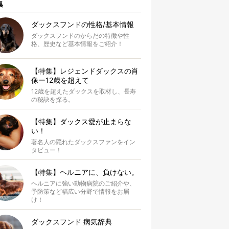
集
ダックスフンドの性格/基本情報
ダックスフンドのからだの特徴や性
格、歴史など基本情報をご紹介！
【特集】レジェンドダックスの肖
像ー12歳を超えて
12歳を超えたダックスを取材し、長寿
の秘訣を探る。
【特集】ダックス愛が止まらな
い！
著名人の隠れたダックスファンをイン
タビュー！
【特集】ヘルニアに、負けない。
ヘルニアに強い動物病院のご紹介や、
予防策など幅広い分野で情報をお届
け！
ダックスフンド 病気辞典