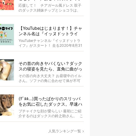
スがもはやアイドル
応援して！ チアガール風ドレス 双子
のダックス姉妹チップとショコラは、
お揃いのスイカドレスを身にまとって
います...
【YouTubeはじまります！】チャ
ンネル名は『イッヌドットライ
フ』〜愛犬の動画も大募集！〜
YouTubeチャンネル『イッヌドットラ
イフ』がスタート！ 去る2020年8月31
日（月）。 私...
その首の向きヤバくない？ダック
スの寝姿を見たら、直角に曲がっ
てて二度見した【写真4選】
その首の向き大丈夫？ お昼寝中のイル
さん。ソファの角に合わせて体が不可
解な状態にぐにゃりと曲がっていま
す。 &...
(ｸﾞﾙﾙ…)買ったばかりのスリッパ
をお気に召したダックス。早速ハ
ウスに持ち込まれママ涙…【動画
ブチャイクな顔が愛らしい 最初にご紹
あり】
介するのはダックスの鈴之助さん。 こ
の日はオーナーさんのマス...
人気ランキング一覧