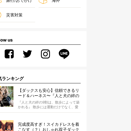
旅行/おでかけ
海外
災害対策
low us
気ランキング
【ダックスも安心】信頼できるリ
ード＆ハーネス〜『人と犬の絆の
9割は散歩によって築かれる』
『人と犬の絆の9割は、散歩によって築
WOLFGANG MAN＆BEAST〜
かれる』 散歩には運動だけでなく、愛
犬とオーナーの絆を深める重要な役割
があ...
完成度高すぎ！スイカドレスを着
こなす（？）おしゃれ双子ダック