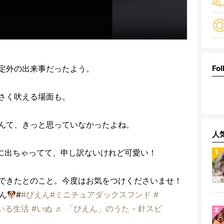
定外の出来事だったよう。
Fol
さく吠える場面も。
んて、きっと思っていなかったよね。
人
に出ちゃってて、申し訳ないけれど可愛い！
できたとのこと。今度はお気をつけくださいませ！
ん
#
#ぴえん
#ミニチュアダックスフンド
#
いる生活
#いぬ
♬ 「ぴえん」のうた - 針スピ