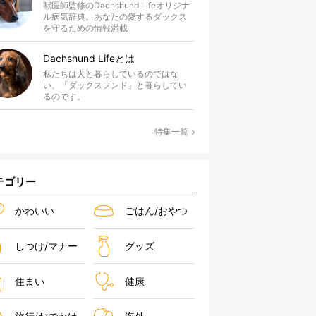
獣医師監修のDachshund Lifeオリジナ
ル病気辞典。あなたの愛するダックス
を守るための情報満載
Dachshund Lifeとは
私たちは犬と暮らしているのではな
い、「ダックスフンド」と暮らしてい
るのです。
特集一覧
テゴリー
かわいい
ごはん/おやつ
しつけ/マナー
グッズ
住まい
健康