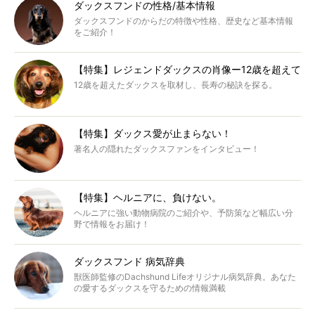
ダックスフンドの性格/基本情報
ダックスフンドのからだの特徴や性格、歴史など基本情報
をご紹介！
【特集】レジェンドダックスの肖像ー12歳を超えて
12歳を超えたダックスを取材し、長寿の秘訣を探る。
【特集】ダックス愛が止まらない！
著名人の隠れたダックスファンをインタビュー！
【特集】ヘルニアに、負けない。
ヘルニアに強い動物病院のご紹介や、予防策など幅広い分
野で情報をお届け！
ダックスフンド 病気辞典
獣医師監修のDachshund Lifeオリジナル病気辞典。あなた
の愛するダックスを守るための情報満載