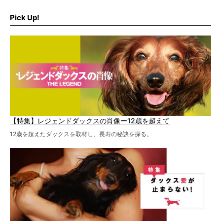
ます。
Pick Up!
特集１回目は、椎間板ヘルニアの治療に強いといわれる
『岸上獣医科病院』古上裕嗣院長のインタビュー。幹細胞
を点滴投与する治療により、歩けなかった子が投与37日で
歩いたことも。
【特集】レジェンドダックスの肖像ー12歳を超えて
12歳を超えたダックスを取材し、長寿の秘訣を探る。