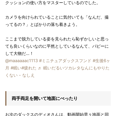
クッションの使い方をマスターしているのでした。
カメラを向けられていることに気付いても「なんだ、撮
ってるの？」とばかりの落ち着きよう。
ここまで脱力している姿を見られたら恥ずかしいと思っ
ても良いくらいなのに平然としているなんて、パピーに
して大物だ…！
@maaaaaac1113
#ミニチュアダックスフンド
#生後6ヶ
月
#眠い
#疲れた
♬ 眠いだるいツカレタなんにもやりた
くない - なしえ
両手両足を開いて地面にべったり
お次のダックスのディオさんは、動画開始早々地面と同