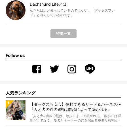
Dachshund Lifeとは
私たちは犬と暮らしているのではない、「ダックスフン
ド」と暮らしているのです。
特集一覧
Follow us
人気ランキング
【ダックスも安心】信頼できるリード＆ハーネス〜
『人と犬の絆の9割は散歩によって築かれる』
WOLFGANG MAN＆BEAST〜
『人と犬の絆の9割は、散歩によって築かれる』 散歩には運
動だけでなく、愛犬とオーナーの絆を深める重要な役割が
あ...