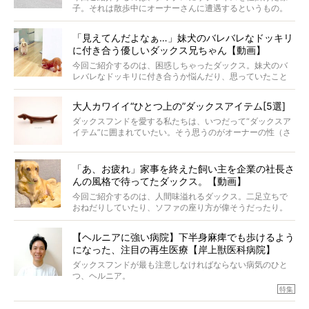
子。それは散歩中にオーナーさんに遭遇するというもの。
戸惑って歩きを止めたり、すぐに気付いて追いかけたり、
再会を喜ぶ様子にこちらまで嬉しくなっちゃう！
「見えてんだよなぁ…」妹犬のバレバレなドッキリ
に付き合う優しいダックス兄ちゃん【動画】
今回ご紹介するのは、困惑しちゃったダックス。妹犬のバ
レバレなドッキリに付き合うか悩んだり、思っていたこと
と違う事態に陥ったり。そんなお悩み全開なダックスの様
子に、もうニヤニヤが止まらない！
大人カワイイ“ひとつ上の”ダックスアイテム[5選]
ダックスフンドを愛する私たちは、いつだって“ダックスア
イテム”に囲まれていたい。そう思うのがオーナーの性（さ
が）。 今回は、大人カワイイ“ひとつ上の”ダックスアイテ
ムをご紹介。
「あ、お疲れ」家事を終えた飼い主を企業の社長さ
んの風格で待ってたダックス。【動画】
今回ご紹介するのは、人間味溢れるダックス。二足立ちで
おねだりしていたり、ソファの座り方が偉そうだったり。
今にも言葉を発しそうなダックスの姿は、もう人間にしか
見えないのです…！
【ヘルニアに強い病院】下半身麻痺でも歩けるよう
になった、注目の再生医療【岸上獣医科病院】
ダックスフンドが最も注意しなければならない病気のひと
つ、ヘルニア。
特集『ヘルニアに、負けない』では、ヘルニアに強い動物
特集
病院のご紹介や、ヘルニアを乗り越えたご家族のインタビ
ュー、また予防策など幅広い分野で情報をお届けしていき