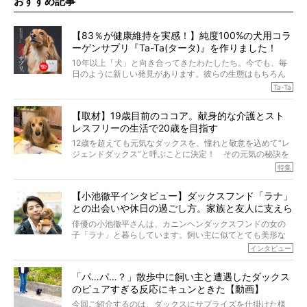
おすすめ記事
【83％が健康維持を実感！】純度100%の犬用コラ
ーゲンサプリ『Ta-Ta(タータ)』を作りました！
10年以上「犬」と向き合ってきたわたしたち。今でも、毎
日のように新しい発見があります。彼らの生態はもちろん
のこと、「食事」に関することも同じです。昔の犬は25年
Ta-Ta
も生きたといわれていますが、長生きの秘訣はバランスの
とれた栄養にあることがわかってきました。ところが、現
【取材】19歳目前のココア。献身的な介護とスト
代の犬の食事は“ある重要な栄養”が不足しがちになっている
レスフリーの生活で20歳を目指す
というのです。
それを効率よくおぎなってくれるのが、コラーゲン！ そ
12歳を超えても元気なダックスを、憧れと敬意を込めて“レ
こでわたしたちは、純度100%の犬用コラーゲンサプリ
ジェンドダックス”と呼ぶことに決定！ その元気の秘訣を
『Ta-Ta(タータ)』を作りました！
オーナーさんに伺うのが、特集『レジェンドダックスの肖
特集
愛犬家の83％が「健康維持を実感した」と評判のTa-Ta(タ
像』です。
ータ)。健康維持をめざす、すべてのダックスたちに、どう
今回は、19歳目前のココアくんが登場です。「犬は犬らし
か届きますように。
【小池徹平インタビュー】ダックスフンド「ラナ」
く」というオーナーさんのポリシーのもと、甘やかさずに
との出会いや休日の過ごし方。家族と友人に支えら
育てられ、18歳になるまで定期検査すらしたことがなかっ
たというココアくん。果たしてその長生きの秘訣とは。
れてー
俳優の小池徹平さんは、カニンヘンダックスフンドの女の
子「ラナ」と暮らしています。飼い主に似てとても美形な
ラナは、現在８才。小池さんのインスタグラムでは、ラナ
インタビュー
と顔を寄せ合う写真も投稿されていて、ファンからは「ラ
ナがうらやましい…！」という悲鳴のような声も。そんなイ
「パ…パ…？」散歩中に飼い主と遭遇したダックス
ケメンから愛されているラナは、去年の誕生日に小池さん
のピュアすぎる反応にキュンときた【動画】
からプレゼントしてもらったハーネスをつけて撮影に参加
してくれました。
今回ご紹介するのは、ダックスにサプライズを仕掛けた様