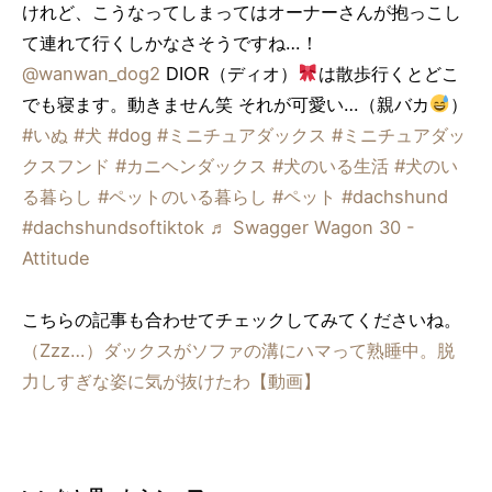
けれど、こうなってしまってはオーナーさんが抱っこし
て連れて行くしかなさそうですね…！
@wanwan_dog2
DIOR（ディオ）
は散歩行くとどこ
でも寝ます。動きません笑 それが可愛い…（親バカ
）
#いぬ
#犬
#dog
#ミニチュアダックス
#ミニチュアダッ
クスフンド
#カニヘンダックス
#犬のいる生活
#犬のい
る暮らし
#ペットのいる暮らし
#ペット
#dachshund
#dachshundsoftiktok
♬ Swagger Wagon 30 -
Attitude
こちらの記事も合わせてチェックしてみてくださいね。
（Zzz…）ダックスがソファの溝にハマって熟睡中。脱
力しすぎな姿に気が抜けたわ【動画】