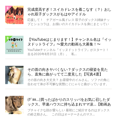
完成度高すぎ！スイカドレスを着こなす（？）おし
ゃれ双子ダックスがもはやアイドル
応援して！ チアガール風ドレス 双子のダックス姉妹チッ
プとショコラは、お揃いのスイカドレスを身にまとってい
ます...
【YouTubeはじまります！】チャンネル名は『イッ
ヌドットライフ』〜愛犬の動画も大募集！〜
YouTubeチャンネル『イッヌドットライフ』がスタート！
去る2020年8月31日（月）。 私...
その首の向きヤバくない？ダックスの寝姿を見た
ら、直角に曲がってて二度見した【写真4選】
その首の向き大丈夫？ お昼寝中のイルさん。ソファの角に
合わせて体が不可解な状態にぐにゃりと曲がっています。
&...
(ｸﾞﾙﾙ…)買ったばかりのスリッパをお気に召したダ
ックス。早速ハウスに持ち込まれママ涙…【動画あ
り】
ブチャイクな顔が愛らしい 最初にご紹介するのはダックス
の鈴之助さん。 この日はオーナーさんのマス...