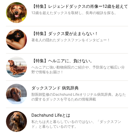
【特集】レジェンドダックスの肖像ー12歳を超えて
12歳を超えたダックスを取材し、長寿の秘訣を探る。
【特集】ダックス愛が止まらない！
著名人の隠れたダックスファンをインタビュー！
【特集】ヘルニアに、負けない。
ヘルニアに強い動物病院のご紹介や、予防策など幅広い分
野で情報をお届け！
ダックスフンド 病気辞典
獣医師監修のDachshund Lifeオリジナル病気辞典。あなた
の愛するダックスを守るための情報満載
Dachshund Lifeとは
私たちは犬と暮らしているのではない、「ダックスフン
ド」と暮らしているのです。