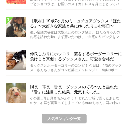
プとショコラは、お揃いのスイカドレスを身にまとってい
ます...
【取材】19歳7ヶ月のミニュチュアダックス「ほた
る」〜大好きな家族と共にゆったり歩む毎日〜
強い足腰の秘密は大型犬とのロング散歩。 ほたるちゃんの
お宅を訪ねた時にまず驚いたのは、ご自宅のリビングをマ
イペ...
仲良しぶりにホッコリ！芸をするボーダーコリーに
負けじと真似するダックスさん。可愛さ合格だ！
【動画】
ダックスとボーダーコリーのコンビ！ 今日は、1歳のダック
ス・さんちゅさんがコンビ芸にチャレンジ！ 9歳のボー
ダ...
胴長！耳長！舌長！ダックスのてろ〜んと垂れた
「舌」に注目した結果、元気もらった。
その舌…耳と見まちがえそう！ どれだけ駆け回ったあとな
のか、右耳が裏返ってしまっているAuraちゃん。耳の中の...
人気ランキング一覧