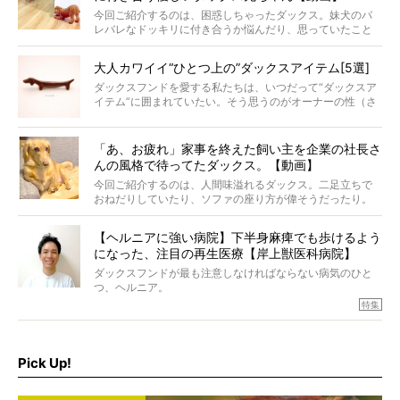
今回ご紹介するのは、困惑しちゃったダックス。妹犬のバ
レバレなドッキリに付き合うか悩んだり、思っていたこと
と違う事態に陥ったり。そんなお悩み全開なダックスの様
子に、もうニヤニヤが止まらない！
大人カワイイ“ひとつ上の”ダックスアイテム[5選]
ダックスフンドを愛する私たちは、いつだって“ダックスア
イテム”に囲まれていたい。そう思うのがオーナーの性（さ
が）。 今回は、大人カワイイ“ひとつ上の”ダックスアイテ
ムをご紹介。
「あ、お疲れ」家事を終えた飼い主を企業の社長さ
んの風格で待ってたダックス。【動画】
今回ご紹介するのは、人間味溢れるダックス。二足立ちで
おねだりしていたり、ソファの座り方が偉そうだったり。
今にも言葉を発しそうなダックスの姿は、もう人間にしか
見えないのです…！
【ヘルニアに強い病院】下半身麻痺でも歩けるよう
になった、注目の再生医療【岸上獣医科病院】
ダックスフンドが最も注意しなければならない病気のひと
つ、ヘルニア。
特集『ヘルニアに、負けない』では、ヘルニアに強い動物
特集
病院のご紹介や、ヘルニアを乗り越えたご家族のインタビ
ュー、また予防策など幅広い分野で情報をお届けしていき
ます。
Pick Up!
特集１回目は、椎間板ヘルニアの治療に強いといわれる
『岸上獣医科病院』古上裕嗣院長のインタビュー。幹細胞