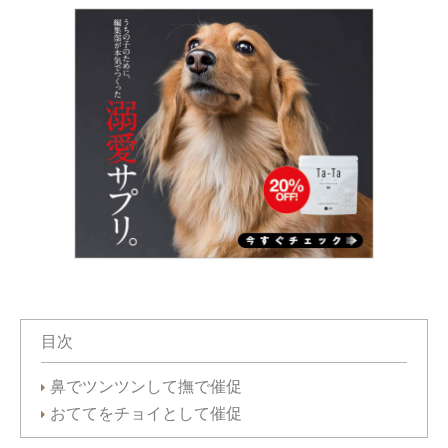
目次
鼻でツンツンして撫で催促
おててをチョイとして催促