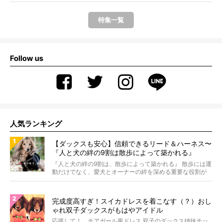
特集一覧
Follow us
人気ランキング
【ダックスも安心】信頼できるリード＆ハーネス〜
『人と犬の絆の9割は散歩によって築かれる』
WOLFGANG MAN＆BEAST〜
『人と犬の絆の9割は、散歩によって築かれる』 散歩には運
動だけでなく、愛犬とオーナーの絆を深める重要な役割が
あ...
完成度高すぎ！スイカドレスを着こなす（？）おし
ゃれ双子ダックスがもはやアイドル
応援して！ チアガール風ドレス 双子のダックス姉妹チッ