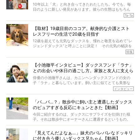
10年以上「犬」と向き合ってきたわたしたち。今でも、毎
日のように新しい発見があります。彼らの生態はもちろん
のこと、「食事」に関することも同じです。昔の犬は25年
Ta-Ta
も生きたといわれていますが、長生きの秘訣はバランスの
とれた栄養にあることがわかってきました。ところが、現
【取材】19歳目前のココア。献身的な介護とスト
代の犬の食事は“ある重要な栄養”が不足しがちになっている
レスフリーの生活で20歳を目指す
というのです。
それを効率よくおぎなってくれるのが、コラーゲン！ そ
12歳を超えても元気なダックスを、憧れと敬意を込めて“レ
こでわたしたちは、純度100%の犬用コラーゲンサプリ
ジェンドダックス”と呼ぶことに決定！ その元気の秘訣を
『Ta-Ta(タータ)』を作りました！
オーナーさんに伺うのが、特集『レジェンドダックスの肖
特集
愛犬家の83％が「健康維持を実感した」と評判のTa-Ta(タ
像』です。
ータ)。健康維持をめざす、すべてのダックスたちに、どう
今回は、19歳目前のココアくんが登場です。「犬は犬らし
か届きますように。
【小池徹平インタビュー】ダックスフンド「ラナ」
く」というオーナーさんのポリシーのもと、甘やかさずに
との出会いや休日の過ごし方。家族と友人に支えら
育てられ、18歳になるまで定期検査すらしたことがなかっ
たというココアくん。果たしてその長生きの秘訣とは。
れてー
俳優の小池徹平さんは、カニンヘンダックスフンドの女の
子「ラナ」と暮らしています。飼い主に似てとても美形な
ラナは、現在８才。小池さんのインスタグラムでは、ラナ
インタビュー
と顔を寄せ合う写真も投稿されていて、ファンからは「ラ
ナがうらやましい…！」という悲鳴のような声も。そんなイ
「パ…パ…？」散歩中に飼い主と遭遇したダックス
ケメンから愛されているラナは、去年の誕生日に小池さん
のピュアすぎる反応にキュンときた【動画】
からプレゼントしてもらったハーネスをつけて撮影に参加
してくれました。
今回ご紹介するのは、ダックスにサプライズを仕掛けた様
子。それは散歩中にオーナーさんに遭遇するというもの。
戸惑って歩きを止めたり、すぐに気付いて追いかけたり、
再会を喜ぶ様子にこちらまで嬉しくなっちゃう！
「見えてんだよなぁ…」妹犬のバレバレなドッキリ
に付き合う優しいダックス兄ちゃん【動画】