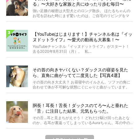
る」〜大好きな家族と共にゆったり歩む毎日〜
強い足腰の秘密は大型犬とのロング散歩。 ほたるちゃんの
お宅を訪ねた時にまず驚いたのは、ご自宅のリビングをマ
イペ...
【YouTubeはじまります！】チャンネル名は『イッ
ヌドットライフ』〜愛犬の動画も大募集！〜
YouTubeチャンネル『イッヌドットライフ』がスタート！
去る2020年8月31日（月）。 私...
その首の向きヤバくない？ダックスの寝姿を見た
ら、直角に曲がってて二度見した【写真4選】
その首の向き大丈夫？ お昼寝中のイルさん。ソファの角に
合わせて体が不可解な状態にぐにゃりと曲がっています。
&...
胴長！耳長！舌長！ダックスのてろ〜んと垂れた
「舌」に注目した結果、元気もらった。
その舌…耳と見まちがえそう！ どれだけ駆け回ったあとな
のか、右耳が裏返ってしまっているAuraちゃん。耳の中の...