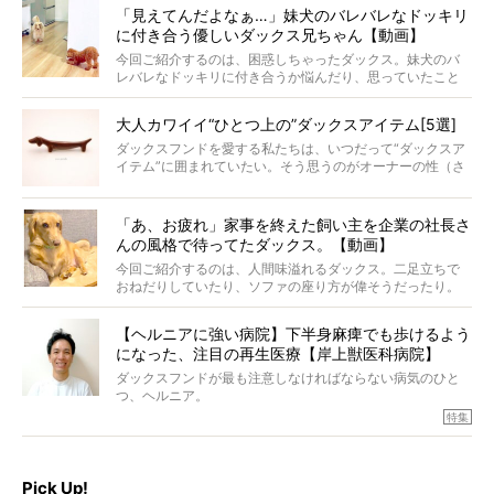
再会を喜ぶ様子にこちらまで嬉しくなっちゃう！
「見えてんだよなぁ…」妹犬のバレバレなドッキリ
に付き合う優しいダックス兄ちゃん【動画】
今回ご紹介するのは、困惑しちゃったダックス。妹犬のバ
レバレなドッキリに付き合うか悩んだり、思っていたこと
と違う事態に陥ったり。そんなお悩み全開なダックスの様
子に、もうニヤニヤが止まらない！
大人カワイイ“ひとつ上の”ダックスアイテム[5選]
ダックスフンドを愛する私たちは、いつだって“ダックスア
イテム”に囲まれていたい。そう思うのがオーナーの性（さ
が）。 今回は、大人カワイイ“ひとつ上の”ダックスアイテ
ムをご紹介。
「あ、お疲れ」家事を終えた飼い主を企業の社長さ
んの風格で待ってたダックス。【動画】
今回ご紹介するのは、人間味溢れるダックス。二足立ちで
おねだりしていたり、ソファの座り方が偉そうだったり。
今にも言葉を発しそうなダックスの姿は、もう人間にしか
見えないのです…！
【ヘルニアに強い病院】下半身麻痺でも歩けるよう
になった、注目の再生医療【岸上獣医科病院】
ダックスフンドが最も注意しなければならない病気のひと
つ、ヘルニア。
特集『ヘルニアに、負けない』では、ヘルニアに強い動物
特集
病院のご紹介や、ヘルニアを乗り越えたご家族のインタビ
ュー、また予防策など幅広い分野で情報をお届けしていき
ます。
Pick Up!