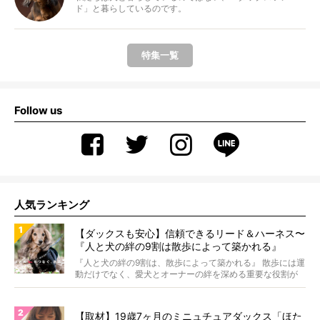
ド」と暮らしているのです。
特集一覧
Follow us
人気ランキング
【ダックスも安心】信頼できるリード＆ハーネス〜
『人と犬の絆の9割は散歩によって築かれる』
WOLFGANG MAN＆BEAST〜
『人と犬の絆の9割は、散歩によって築かれる』 散歩には運
動だけでなく、愛犬とオーナーの絆を深める重要な役割が
あ...
【取材】19歳7ヶ月のミニュチュアダックス「ほた