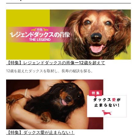
特集１回目は、椎間板ヘルニアの治療に強いといわれる
『岸上獣医科病院』古上裕嗣院長のインタビュー。幹細胞
を点滴投与する治療により、歩けなかった子が投与37日で
歩いたことも。
【特集】レジェンドダックスの肖像ー12歳を超えて
12歳を超えたダックスを取材し、長寿の秘訣を探る。
【特集】ダックス愛が止まらない！