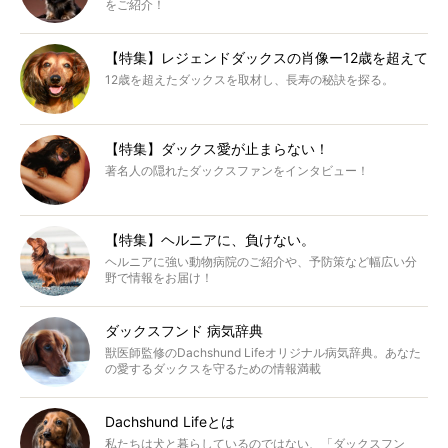
をご紹介！
【特集】レジェンドダックスの肖像ー12歳を超えて
12歳を超えたダックスを取材し、長寿の秘訣を探る。
【特集】ダックス愛が止まらない！
著名人の隠れたダックスファンをインタビュー！
【特集】ヘルニアに、負けない。
ヘルニアに強い動物病院のご紹介や、予防策など幅広い分
野で情報をお届け！
ダックスフンド 病気辞典
獣医師監修のDachshund Lifeオリジナル病気辞典。あなた
の愛するダックスを守るための情報満載
Dachshund Lifeとは
私たちは犬と暮らしているのではない、「ダックスフン