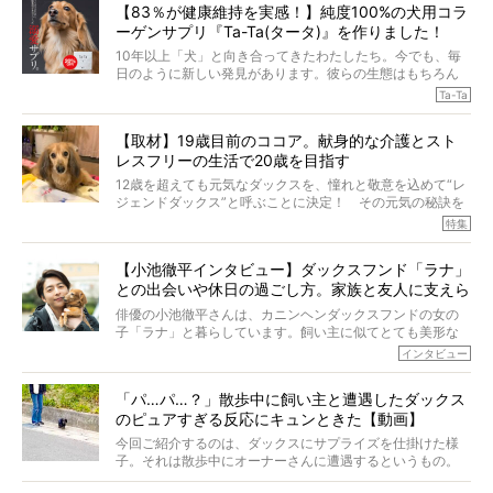
【83％が健康維持を実感！】純度100%の犬用コラ
ーゲンサプリ『Ta-Ta(タータ)』を作りました！
10年以上「犬」と向き合ってきたわたしたち。今でも、毎
日のように新しい発見があります。彼らの生態はもちろん
のこと、「食事」に関することも同じです。昔の犬は25年
Ta-Ta
も生きたといわれていますが、長生きの秘訣はバランスの
とれた栄養にあることがわかってきました。ところが、現
【取材】19歳目前のココア。献身的な介護とスト
代の犬の食事は“ある重要な栄養”が不足しがちになっている
レスフリーの生活で20歳を目指す
というのです。
それを効率よくおぎなってくれるのが、コラーゲン！ そ
12歳を超えても元気なダックスを、憧れと敬意を込めて“レ
こでわたしたちは、純度100%の犬用コラーゲンサプリ
ジェンドダックス”と呼ぶことに決定！ その元気の秘訣を
『Ta-Ta(タータ)』を作りました！
オーナーさんに伺うのが、特集『レジェンドダックスの肖
特集
愛犬家の83％が「健康維持を実感した」と評判のTa-Ta(タ
像』です。
ータ)。健康維持をめざす、すべてのダックスたちに、どう
今回は、19歳目前のココアくんが登場です。「犬は犬らし
か届きますように。
【小池徹平インタビュー】ダックスフンド「ラナ」
く」というオーナーさんのポリシーのもと、甘やかさずに
との出会いや休日の過ごし方。家族と友人に支えら
育てられ、18歳になるまで定期検査すらしたことがなかっ
たというココアくん。果たしてその長生きの秘訣とは。
れてー
俳優の小池徹平さんは、カニンヘンダックスフンドの女の
子「ラナ」と暮らしています。飼い主に似てとても美形な
ラナは、現在８才。小池さんのインスタグラムでは、ラナ
インタビュー
と顔を寄せ合う写真も投稿されていて、ファンからは「ラ
ナがうらやましい…！」という悲鳴のような声も。そんなイ
「パ…パ…？」散歩中に飼い主と遭遇したダックス
ケメンから愛されているラナは、去年の誕生日に小池さん
のピュアすぎる反応にキュンときた【動画】
からプレゼントしてもらったハーネスをつけて撮影に参加
してくれました。
今回ご紹介するのは、ダックスにサプライズを仕掛けた様
子。それは散歩中にオーナーさんに遭遇するというもの。
戸惑って歩きを止めたり、すぐに気付いて追いかけたり、