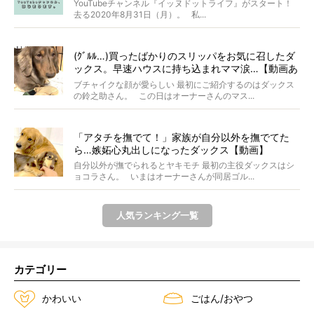
YouTubeチャンネル『イッヌドットライフ』がスタート！
去る2020年8月31日（月）。 私...
(ｸﾞﾙﾙ…)買ったばかりのスリッパをお気に召したダ
ックス。早速ハウスに持ち込まれママ涙…【動画あ
り】
ブチャイクな顔が愛らしい 最初にご紹介するのはダックス
の鈴之助さん。 この日はオーナーさんのマス...
「アタチを撫でて！」家族が自分以外を撫でてた
ら…嫉妬心丸出しになったダックス【動画】
自分以外が撫でられるとヤキモチ 最初の主役ダックスはシ
ョコラさん。 いまはオーナーさんが同居ゴル...
人気ランキング一覧
カテゴリー
かわいい
ごはん/おやつ