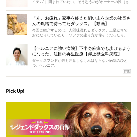
イテム”に囲まれていたい。そう思うのがオーナーの性（さ
が）。 今回は、大人カワイイ“ひとつ上の”ダックスアイテ
ムをご紹介。
「あ、お疲れ」家事を終えた飼い主を企業の社長さ
んの風格で待ってたダックス。【動画】
今回ご紹介するのは、人間味溢れるダックス。二足立ちで
おねだりしていたり、ソファの座り方が偉そうだったり。
今にも言葉を発しそうなダックスの姿は、もう人間にしか
見えないのです…！
【ヘルニアに強い病院】下半身麻痺でも歩けるよう
になった、注目の再生医療【岸上獣医科病院】
ダックスフンドが最も注意しなければならない病気のひと
つ、ヘルニア。
特集『ヘルニアに、負けない』では、ヘルニアに強い動物
特集
病院のご紹介や、ヘルニアを乗り越えたご家族のインタビ
ュー、また予防策など幅広い分野で情報をお届けしていき
ます。
Pick Up!
特集１回目は、椎間板ヘルニアの治療に強いといわれる
『岸上獣医科病院』古上裕嗣院長のインタビュー。幹細胞
を点滴投与する治療により、歩けなかった子が投与37日で
歩いたことも。