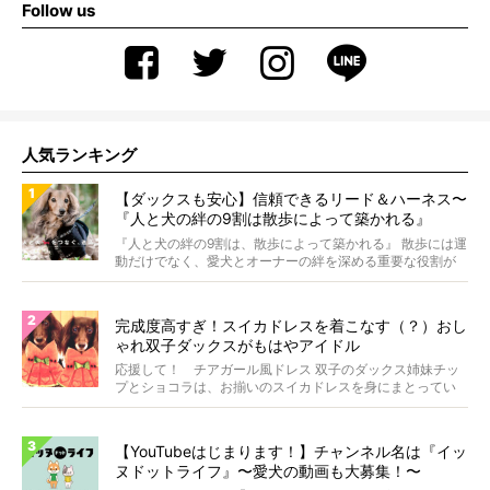
Follow us
人気ランキング
【ダックスも安心】信頼できるリード＆ハーネス〜
『人と犬の絆の9割は散歩によって築かれる』
WOLFGANG MAN＆BEAST〜
『人と犬の絆の9割は、散歩によって築かれる』 散歩には運
動だけでなく、愛犬とオーナーの絆を深める重要な役割が
あ...
完成度高すぎ！スイカドレスを着こなす（？）おし
ゃれ双子ダックスがもはやアイドル
応援して！ チアガール風ドレス 双子のダックス姉妹チッ
プとショコラは、お揃いのスイカドレスを身にまとってい
ます...
【YouTubeはじまります！】チャンネル名は『イッ
ヌドットライフ』〜愛犬の動画も大募集！〜