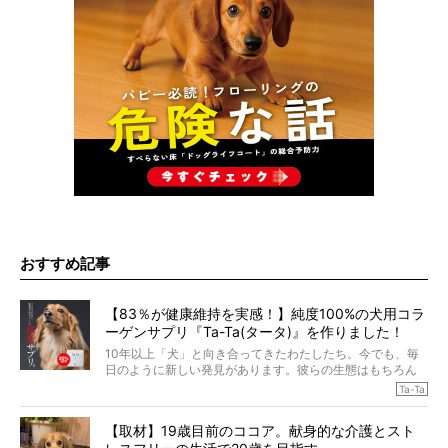
おすすめ記事
【83％が健康維持を実感！】純度100%の犬用コラ
ーゲンサプリ『Ta-Ta(タータ)』を作りました！
10年以上「犬」と向き合ってきたわたしたち。今でも、毎
日のように新しい発見があります。彼らの生態はもちろん
のこと、「食事」に関することも同じです。昔の犬は25年
Ta-Ta
も生きたといわれていますが、長生きの秘訣はバランスの
とれた栄養にあることがわかってきました。ところが、現
【取材】19歳目前のココア。献身的な介護とスト
代の犬の食事は“ある重要な栄養”が不足しがちになっている