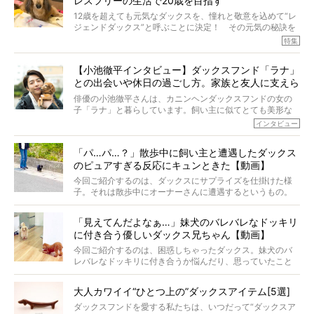
レスフリーの生活で20歳を目指す
というのです。
それを効率よくおぎなってくれるのが、コラーゲン！ そ
12歳を超えても元気なダックスを、憧れと敬意を込めて“レ
こでわたしたちは、純度100%の犬用コラーゲンサプリ
ジェンドダックス”と呼ぶことに決定！ その元気の秘訣を
『Ta-Ta(タータ)』を作りました！
オーナーさんに伺うのが、特集『レジェンドダックスの肖
特集
愛犬家の83％が「健康維持を実感した」と評判のTa-Ta(タ
像』です。
ータ)。健康維持をめざす、すべてのダックスたちに、どう
今回は、19歳目前のココアくんが登場です。「犬は犬らし
か届きますように。
【小池徹平インタビュー】ダックスフンド「ラナ」
く」というオーナーさんのポリシーのもと、甘やかさずに
との出会いや休日の過ごし方。家族と友人に支えら
育てられ、18歳になるまで定期検査すらしたことがなかっ
たというココアくん。果たしてその長生きの秘訣とは。
れてー
俳優の小池徹平さんは、カニンヘンダックスフンドの女の
子「ラナ」と暮らしています。飼い主に似てとても美形な
ラナは、現在８才。小池さんのインスタグラムでは、ラナ
インタビュー
と顔を寄せ合う写真も投稿されていて、ファンからは「ラ
ナがうらやましい…！」という悲鳴のような声も。そんなイ
「パ…パ…？」散歩中に飼い主と遭遇したダックス
ケメンから愛されているラナは、去年の誕生日に小池さん
のピュアすぎる反応にキュンときた【動画】
からプレゼントしてもらったハーネスをつけて撮影に参加
してくれました。
今回ご紹介するのは、ダックスにサプライズを仕掛けた様
子。それは散歩中にオーナーさんに遭遇するというもの。
戸惑って歩きを止めたり、すぐに気付いて追いかけたり、
再会を喜ぶ様子にこちらまで嬉しくなっちゃう！
「見えてんだよなぁ…」妹犬のバレバレなドッキリ
に付き合う優しいダックス兄ちゃん【動画】
今回ご紹介するのは、困惑しちゃったダックス。妹犬のバ
レバレなドッキリに付き合うか悩んだり、思っていたこと
と違う事態に陥ったり。そんなお悩み全開なダックスの様
子に、もうニヤニヤが止まらない！
大人カワイイ“ひとつ上の”ダックスアイテム[5選]
ダックスフンドを愛する私たちは、いつだって“ダックスア