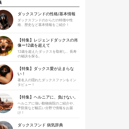
集
ダックスフンドの性格/基本情報
ダックスフンドのからだの特徴や性
格、歴史など基本情報をご紹介！
【特集】レジェンドダックスの肖
像ー12歳を超えて
12歳を超えたダックスを取材し、長寿
の秘訣を探る。
【特集】ダックス愛が止まらな
い！
著名人の隠れたダックスファンをイン
タビュー！
【特集】ヘルニアに、負けない。
ヘルニアに強い動物病院のご紹介や、
予防策など幅広い分野で情報をお届
け！
ダックスフンド 病気辞典