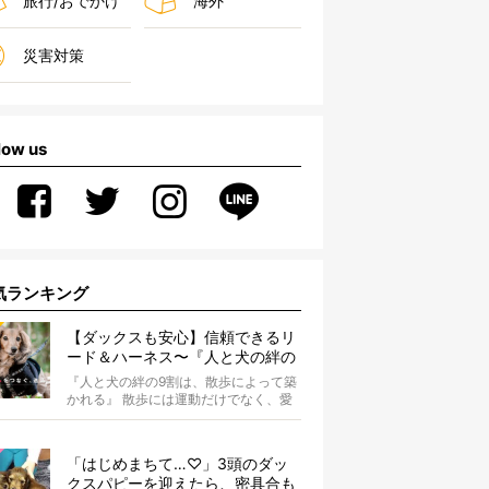
旅行/おでかけ
海外
災害対策
low us
気ランキング
【ダックスも安心】信頼できるリ
ード＆ハーネス〜『人と犬の絆の
9割は散歩によって築かれる』
『人と犬の絆の9割は、散歩によって築
WOLFGANG MAN＆BEAST〜
かれる』 散歩には運動だけでなく、愛
犬とオーナーの絆を深める重要な役割
があ...
「はじめまちて…♡」3頭のダッ
クスパピーを迎えたら、密具合も