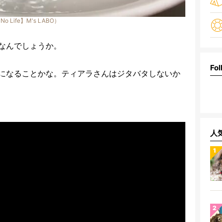
 No Life】M's LABO）
なんでしょうか。
Fol
になることかな。ティアラさんはジタバタしないか
人