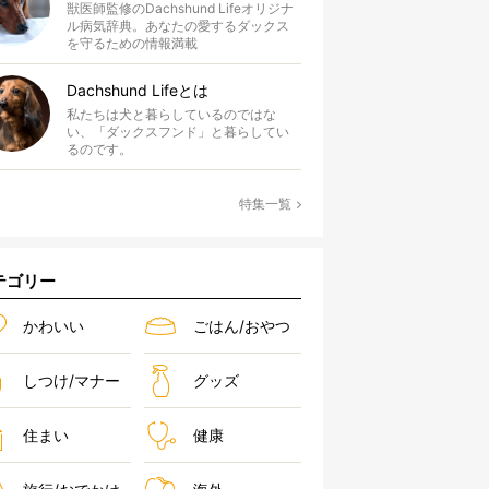
獣医師監修のDachshund Lifeオリジナ
ル病気辞典。あなたの愛するダックス
を守るための情報満載
Dachshund Lifeとは
私たちは犬と暮らしているのではな
い、「ダックスフンド」と暮らしてい
るのです。
特集一覧
テゴリー
かわいい
ごはん/おやつ
しつけ/マナー
グッズ
住まい
健康