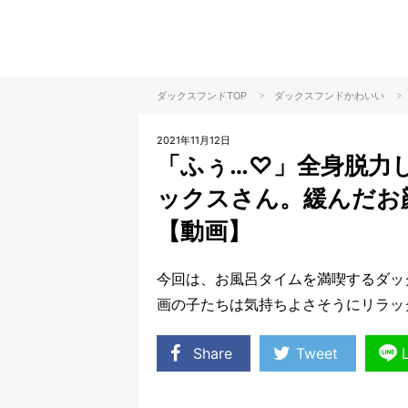
>
>
ダックスフンドTOP
ダックスフンド
かわいい
2021年11月12日
「ふぅ…♡」全身脱力
ックスさん。緩んだお
【動画】
今回は、お風呂タイムを満喫するダッ
画の子たちは気持ちよさそうにリラッ
Share
Tweet