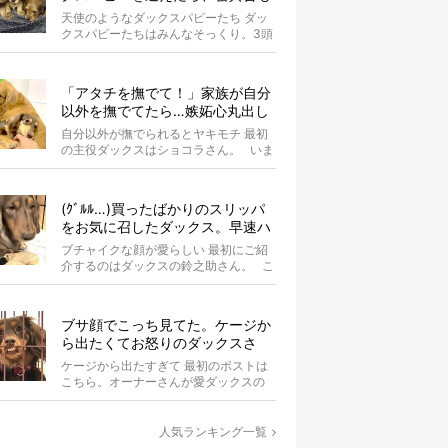
ヨチヨチ歩きも悶絶レベルだっ
天使のようなダックスパピーたち ダッ
た。【天使動画】
クスパピーたちはみんなそっくり。3頭
で1か所に固まっています。 &nbsp...
「アタチを撫でて！」家族が自分
以外を撫でてたら…嫉妬心丸出し
になったダックス【動画】
自分以外が撫でられるとヤキモチ 最初
の主役ダックスはショコラさん。 いま
はオーナーさんが同居ゴル...
(ｸﾞﾙﾙ…)買ったばかりのスリッパ
をお気に召したダックス。早速ハ
ウスに持ち込まれママ涙…【動画
ブチャイクな顔が愛らしい 最初にご紹
あり】
介するのはダックスの鈴之助さん。 こ
の日はオーナーさんのマス...
ブサ顔でこっち見てた。ケージか
ら出たくてお怒りのダックスさ
ん、その顔はひどいわ。【写真3
ケージから出たすぎて 最初のポストは
選】
こちら。オーナーさんが愛ダックスの
様子をふと見たらこんなことに…。
&nb...
人気ランキング一覧