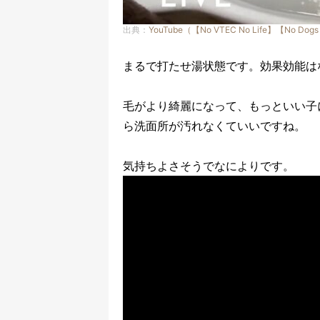
出典：
YouTube（【No VTEC No Life】【No Dogs
まるで打たせ湯状態です。効果効能は
毛がより綺麗になって、もっといい子
ら洗面所が汚れなくていいですね。
気持ちよさそうでなによりです。