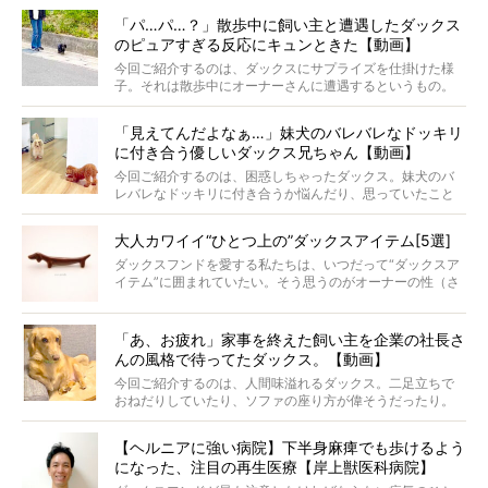
ナがうらやましい…！」という悲鳴のような声も。そんなイ
「パ…パ…？」散歩中に飼い主と遭遇したダックス
ケメンから愛されているラナは、去年の誕生日に小池さん
のピュアすぎる反応にキュンときた【動画】
からプレゼントしてもらったハーネスをつけて撮影に参加
してくれました。
今回ご紹介するのは、ダックスにサプライズを仕掛けた様
子。それは散歩中にオーナーさんに遭遇するというもの。
戸惑って歩きを止めたり、すぐに気付いて追いかけたり、
再会を喜ぶ様子にこちらまで嬉しくなっちゃう！
「見えてんだよなぁ…」妹犬のバレバレなドッキリ
に付き合う優しいダックス兄ちゃん【動画】
今回ご紹介するのは、困惑しちゃったダックス。妹犬のバ
レバレなドッキリに付き合うか悩んだり、思っていたこと
と違う事態に陥ったり。そんなお悩み全開なダックスの様
子に、もうニヤニヤが止まらない！
大人カワイイ“ひとつ上の”ダックスアイテム[5選]
ダックスフンドを愛する私たちは、いつだって“ダックスア
イテム”に囲まれていたい。そう思うのがオーナーの性（さ
が）。 今回は、大人カワイイ“ひとつ上の”ダックスアイテ
ムをご紹介。
「あ、お疲れ」家事を終えた飼い主を企業の社長さ
んの風格で待ってたダックス。【動画】
今回ご紹介するのは、人間味溢れるダックス。二足立ちで
おねだりしていたり、ソファの座り方が偉そうだったり。
今にも言葉を発しそうなダックスの姿は、もう人間にしか
見えないのです…！
【ヘルニアに強い病院】下半身麻痺でも歩けるよう
になった、注目の再生医療【岸上獣医科病院】