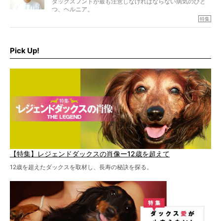
ダックスフンドが最も注意しなければならない病気のひと
つ、ヘルニア。
特集『ヘルニアに、負けない』では、ヘルニアに強い動物
特集
病院のご紹介や、ヘルニアを乗り越えたご家族のインタビ
ュー、また予防策など幅広い分野で情報をお届けしていき
ます。
Pick Up!
特集１回目は、椎間板ヘルニアの治療に強いといわれる
『岸上獣医科病院』古上裕嗣院長のインタビュー。幹細胞
を点滴投与する治療により、歩けなかった子が投与37日で
歩いたことも。
【特集】レジェンドダックスの肖像ー12歳を超えて
12歳を超えたダックスを取材し、長寿の秘訣を探る。