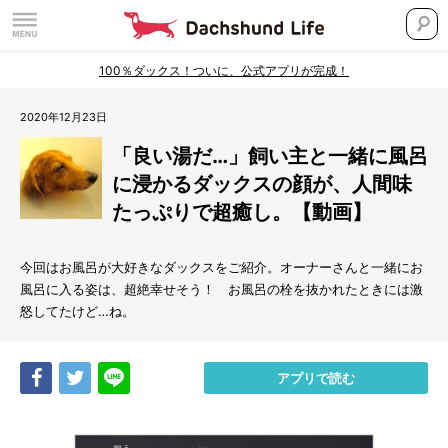
100％ダックス！ついに、公式アプリが完成！
2020年12月23日
「良い湯だ…」飼い主と一緒に風呂
に浸かるダックスの顔が、人間味
たっぷりで超癒し。【動画】
今回はお風呂が大好きなダックスをご紹介。オーナーさんと一緒にお
風呂に入る姿は、超絶幸せそう！ お風呂の栓を抜かれたときには激
怒してたけど…ね。
Share
Tweet
LINE
アプリで読む