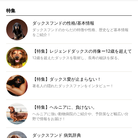
特集
ダックスフンドの性格/基本情報
ダックスフンドのからだの特徴や性格、歴史など基本情報
をご紹介！
【特集】レジェンドダックスの肖像ー12歳を超えて
12歳を超えたダックスを取材し、長寿の秘訣を探る。
【特集】ダックス愛が止まらない！
著名人の隠れたダックスファンをインタビュー！
【特集】ヘルニアに、負けない。
ヘルニアに強い動物病院のご紹介や、予防策など幅広い分
野で情報をお届け！
ダックスフンド 病気辞典