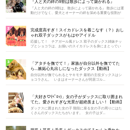
『人と犬の絆の9割は散歩によって築かれる』
WOLFGANG MAN＆BEAST〜
『人と犬の絆の9割は、散歩によって築かれる』 散歩には運
動だけでなく、愛犬とオーナーの絆を深める重要な役割が
あ...
完成度高すぎ！スイカドレスを着こなす（？）おし
ゃれ双子ダックスがもはやアイドル
応援して！ チアガール風ドレス 双子のダックス姉妹チッ
プとショコラは、お揃いのスイカドレスを身にまとってい
ます...
「アタチを撫でて！」家族が自分以外を撫でてた
ら…嫉妬心丸出しになったダックス【動画】
自分以外が撫でられるとヤキモチ 最初の主役ダックスはシ
ョコラさん。 いまはオーナーさんが同居ゴル...
「大好き♡(ﾍﾟﾛｯ)」女の子がダックスに取り囲まれ
てた。愛されすぎな光景が超絶羨ましい！【動画】
ダックスに囲まれた女の子 階段に座る女の子の周りにはた
くさんのダックスたちがいます。 女の子はダ...
胴長！耳長！舌長！ダックスのてろ〜んと垂れた