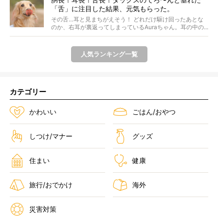
「舌」に注目した結果、元気もらった。
その舌…耳と見まちがえそう！ どれだけ駆け回ったあとな
のか、右耳が裏返ってしまっているAuraちゃん。耳の中の...
人気ランキング一覧
カテゴリー
かわいい
ごはん/おやつ
しつけ/マナー
グッズ
住まい
健康
旅行/おでかけ
海外
災害対策