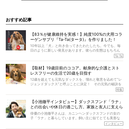
おすすめ記事
【83％が健康維持を実感！】純度100%の犬用コラ
ーゲンサプリ『Ta-Ta(タータ)』を作りました！
10年以上「犬」と向き合ってきたわたしたち。今でも、毎
日のように新しい発見があります。彼らの生態はもちろん
のこと、「食事」に関することも同じです。昔の犬は25年
Ta-Ta
も生きたといわれていますが、長生きの秘訣はバランスの
とれた栄養にあることがわかってきました。ところが、現
【取材】19歳目前のココア。献身的な介護とスト
代の犬の食事は“ある重要な栄養”が不足しがちになっている
レスフリーの生活で20歳を目指す
というのです。
それを効率よくおぎなってくれるのが、コラーゲン！ そ
12歳を超えても元気なダックスを、憧れと敬意を込めて“レ
こでわたしたちは、純度100%の犬用コラーゲンサプリ
ジェンドダックス”と呼ぶことに決定！ その元気の秘訣を
『Ta-Ta(タータ)』を作りました！
オーナーさんに伺うのが、特集『レジェンドダックスの肖
特集
愛犬家の83％が「健康維持を実感した」と評判のTa-Ta(タ
像』です。
ータ)。健康維持をめざす、すべてのダックスたちに、どう
今回は、19歳目前のココアくんが登場です。「犬は犬らし
か届きますように。
【小池徹平インタビュー】ダックスフンド「ラナ」
く」というオーナーさんのポリシーのもと、甘やかさずに
との出会いや休日の過ごし方。家族と友人に支えら
育てられ、18歳になるまで定期検査すらしたことがなかっ
たというココアくん。果たしてその長生きの秘訣とは。
れてー
俳優の小池徹平さんは、カニンヘンダックスフンドの女の
子「ラナ」と暮らしています。飼い主に似てとても美形な
ラナは、現在８才。小池さんのインスタグラムでは、ラナ
インタビュー
と顔を寄せ合う写真も投稿されていて、ファンからは「ラ