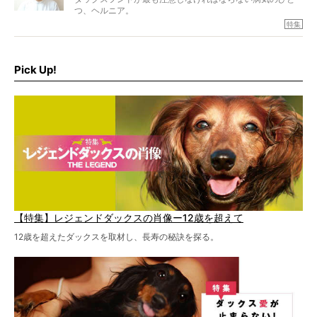
つ、ヘルニア。
特集『ヘルニアに、負けない』では、ヘルニアに強い動物
特集
病院のご紹介や、ヘルニアを乗り越えたご家族のインタビ
ュー、また予防策など幅広い分野で情報をお届けしていき
ます。
Pick Up!
特集１回目は、椎間板ヘルニアの治療に強いといわれる
『岸上獣医科病院』古上裕嗣院長のインタビュー。幹細胞
を点滴投与する治療により、歩けなかった子が投与37日で
歩いたことも。
【特集】レジェンドダックスの肖像ー12歳を超えて
12歳を超えたダックスを取材し、長寿の秘訣を探る。