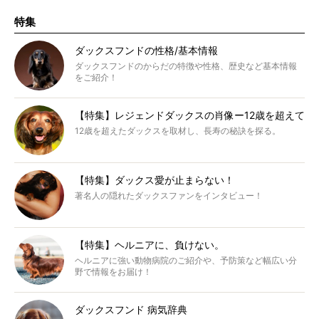
特集
ダックスフンドの性格/基本情報
ダックスフンドのからだの特徴や性格、歴史など基本情報
をご紹介！
【特集】レジェンドダックスの肖像ー12歳を超えて
12歳を超えたダックスを取材し、長寿の秘訣を探る。
【特集】ダックス愛が止まらない！
著名人の隠れたダックスファンをインタビュー！
【特集】ヘルニアに、負けない。
ヘルニアに強い動物病院のご紹介や、予防策など幅広い分
野で情報をお届け！
ダックスフンド 病気辞典