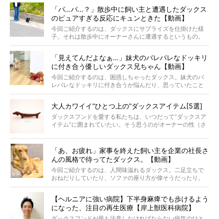
ナがうらやましい…！」という悲鳴のような声も。そんなイ
「パ…パ…？」散歩中に飼い主と遭遇したダックス
ケメンから愛されているラナは、去年の誕生日に小池さん
のピュアすぎる反応にキュンときた【動画】
からプレゼントしてもらったハーネスをつけて撮影に参加
してくれました。
今回ご紹介するのは、ダックスにサプライズを仕掛けた様
子。それは散歩中にオーナーさんに遭遇するというもの。
戸惑って歩きを止めたり、すぐに気付いて追いかけたり、
再会を喜ぶ様子にこちらまで嬉しくなっちゃう！
「見えてんだよなぁ…」妹犬のバレバレなドッキリ
に付き合う優しいダックス兄ちゃん【動画】
今回ご紹介するのは、困惑しちゃったダックス。妹犬のバ
レバレなドッキリに付き合うか悩んだり、思っていたこと
と違う事態に陥ったり。そんなお悩み全開なダックスの様
子に、もうニヤニヤが止まらない！
大人カワイイ“ひとつ上の”ダックスアイテム[5選]
ダックスフンドを愛する私たちは、いつだって“ダックスア
イテム”に囲まれていたい。そう思うのがオーナーの性（さ
が）。 今回は、大人カワイイ“ひとつ上の”ダックスアイテ
ムをご紹介。
「あ、お疲れ」家事を終えた飼い主を企業の社長さ
んの風格で待ってたダックス。【動画】
今回ご紹介するのは、人間味溢れるダックス。二足立ちで
おねだりしていたり、ソファの座り方が偉そうだったり。
今にも言葉を発しそうなダックスの姿は、もう人間にしか
見えないのです…！
【ヘルニアに強い病院】下半身麻痺でも歩けるよう
になった、注目の再生医療【岸上獣医科病院】
ダックスフンドが最も注意しなければならない病気のひと