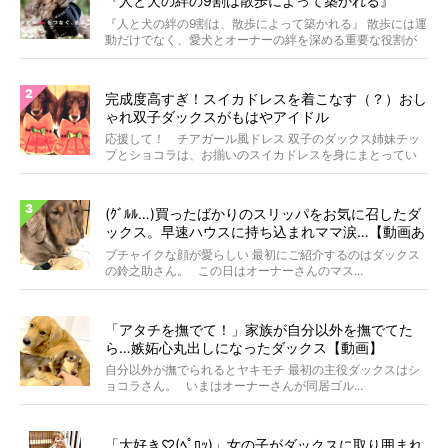
『人と犬の絆の9割は散歩によって築かれる』
WOLFGANG MAN＆BEAST〜
『人と犬の絆の9割は、散歩によって築かれる』 散歩には運
動だけでなく、愛犬とオーナーの絆を深める重要な役割が
あ...
完成度高すぎ！スイカドレスを着こなす（？）おし
ゃれ双子ダックスがもはやアイドル
応援して！ チアガール風ドレス 双子のダックス姉妹チッ
プとショコラは、お揃いのスイカドレスを身にまとってい
ます...
(ｸﾞﾙﾙ…)買ったばかりのスリッパをお気に召したダ
ックス。早速ハウスに持ち込まれママ涙…【動画あ
り】
ブチャイクな顔が愛らしい 最初にご紹介するのはダックス
の鈴之助さん。 この日はオーナーさんのマス...
「アタチを撫でて！」家族が自分以外を撫でてた
ら…嫉妬心丸出しになったダックス【動画】
自分以外が撫でられるとヤキモチ 最初の主役ダックスはシ
ョコラさん。 いまはオーナーさんが同居ゴル...
「大好き♡(ﾍﾟﾛｯ)」女の子がダックスに取り囲まれ