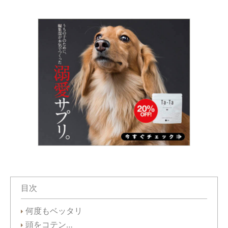
目次
何度もベッタリ
頭をコテン…