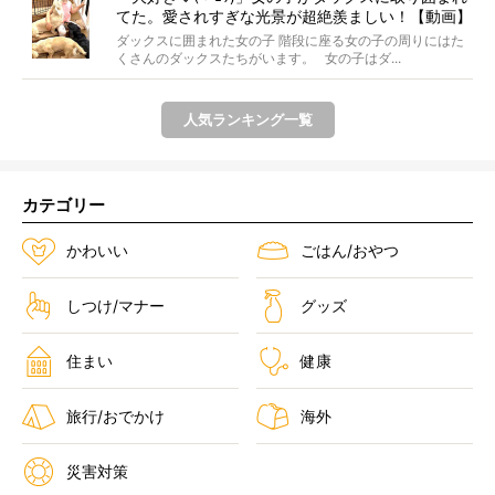
てた。愛されすぎな光景が超絶羨ましい！【動画】
ダックスに囲まれた女の子 階段に座る女の子の周りにはた
くさんのダックスたちがいます。 女の子はダ...
人気ランキング一覧
カテゴリー
かわいい
ごはん/おやつ
しつけ/マナー
グッズ
住まい
健康
旅行/おでかけ
海外
災害対策