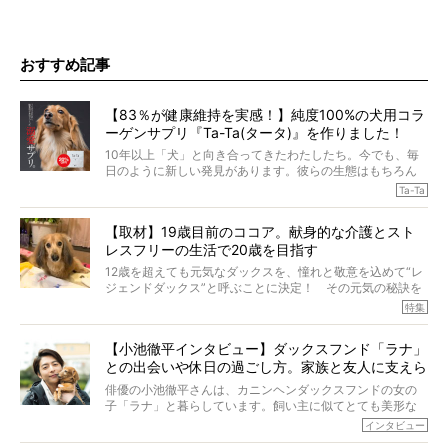
おすすめ記事
【83％が健康維持を実感！】純度100%の犬用コラ
ーゲンサプリ『Ta-Ta(タータ)』を作りました！
10年以上「犬」と向き合ってきたわたしたち。今でも、毎
日のように新しい発見があります。彼らの生態はもちろん
のこと、「食事」に関することも同じです。昔の犬は25年
Ta-Ta
も生きたといわれていますが、長生きの秘訣はバランスの
とれた栄養にあることがわかってきました。ところが、現
【取材】19歳目前のココア。献身的な介護とスト
代の犬の食事は“ある重要な栄養”が不足しがちになっている
レスフリーの生活で20歳を目指す
というのです。
それを効率よくおぎなってくれるのが、コラーゲン！ そ
12歳を超えても元気なダックスを、憧れと敬意を込めて“レ
こでわたしたちは、純度100%の犬用コラーゲンサプリ
ジェンドダックス”と呼ぶことに決定！ その元気の秘訣を
『Ta-Ta(タータ)』を作りました！
オーナーさんに伺うのが、特集『レジェンドダックスの肖
特集
愛犬家の83％が「健康維持を実感した」と評判のTa-Ta(タ
像』です。
ータ)。健康維持をめざす、すべてのダックスたちに、どう
今回は、19歳目前のココアくんが登場です。「犬は犬らし
か届きますように。
【小池徹平インタビュー】ダックスフンド「ラナ」
く」というオーナーさんのポリシーのもと、甘やかさずに
との出会いや休日の過ごし方。家族と友人に支えら
育てられ、18歳になるまで定期検査すらしたことがなかっ
たというココアくん。果たしてその長生きの秘訣とは。
れてー
俳優の小池徹平さんは、カニンヘンダックスフンドの女の
子「ラナ」と暮らしています。飼い主に似てとても美形な
ラナは、現在８才。小池さんのインスタグラムでは、ラナ
インタビュー
と顔を寄せ合う写真も投稿されていて、ファンからは「ラ