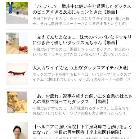
ナがうらやましい…！」という悲鳴のような声も。そんなイ
「パ…パ…？」散歩中に飼い主と遭遇したダックス
ケメンから愛されているラナは、去年の誕生日に小池さん
のピュアすぎる反応にキュンときた【動画】
からプレゼントしてもらったハーネスをつけて撮影に参加
してくれました。
今回ご紹介するのは、ダックスにサプライズを仕掛けた様
子。それは散歩中にオーナーさんに遭遇するというもの。
戸惑って歩きを止めたり、すぐに気付いて追いかけたり、
再会を喜ぶ様子にこちらまで嬉しくなっちゃう！
「見えてんだよなぁ…」妹犬のバレバレなドッキリ
に付き合う優しいダックス兄ちゃん【動画】
今回ご紹介するのは、困惑しちゃったダックス。妹犬のバ
レバレなドッキリに付き合うか悩んだり、思っていたこと
と違う事態に陥ったり。そんなお悩み全開なダックスの様
子に、もうニヤニヤが止まらない！
大人カワイイ“ひとつ上の”ダックスアイテム[5選]
ダックスフンドを愛する私たちは、いつだって“ダックスア
イテム”に囲まれていたい。そう思うのがオーナーの性（さ
が）。 今回は、大人カワイイ“ひとつ上の”ダックスアイテ
ムをご紹介。
「あ、お疲れ」家事を終えた飼い主を企業の社長さ
んの風格で待ってたダックス。【動画】
今回ご紹介するのは、人間味溢れるダックス。二足立ちで
おねだりしていたり、ソファの座り方が偉そうだったり。
今にも言葉を発しそうなダックスの姿は、もう人間にしか
見えないのです…！
【ヘルニアに強い病院】下半身麻痺でも歩けるよう
になった、注目の再生医療【岸上獣医科病院】
ダックスフンドが最も注意しなければならない病気のひと