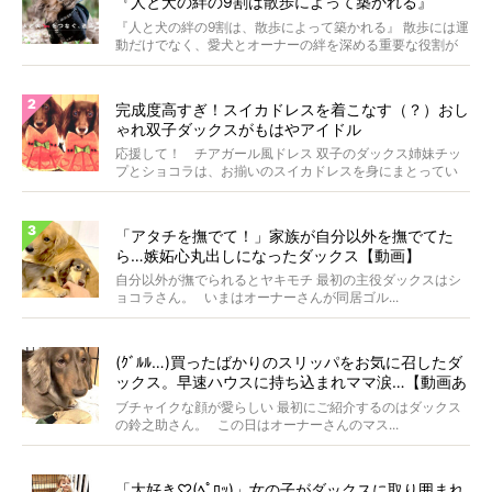
『人と犬の絆の9割は散歩によって築かれる』
WOLFGANG MAN＆BEAST〜
『人と犬の絆の9割は、散歩によって築かれる』 散歩には運
動だけでなく、愛犬とオーナーの絆を深める重要な役割が
あ...
完成度高すぎ！スイカドレスを着こなす（？）おし
ゃれ双子ダックスがもはやアイドル
応援して！ チアガール風ドレス 双子のダックス姉妹チッ
プとショコラは、お揃いのスイカドレスを身にまとってい
ます...
「アタチを撫でて！」家族が自分以外を撫でてた
ら…嫉妬心丸出しになったダックス【動画】
自分以外が撫でられるとヤキモチ 最初の主役ダックスはシ
ョコラさん。 いまはオーナーさんが同居ゴル...
(ｸﾞﾙﾙ…)買ったばかりのスリッパをお気に召したダ
ックス。早速ハウスに持ち込まれママ涙…【動画あ
り】
ブチャイクな顔が愛らしい 最初にご紹介するのはダックス
の鈴之助さん。 この日はオーナーさんのマス...
「大好き♡(ﾍﾟﾛｯ)」女の子がダックスに取り囲まれ