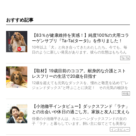
おすすめ記事
【83％が健康維持を実感！】純度100%の犬用コラ
ーゲンサプリ『Ta-Ta(タータ)』を作りました！
10年以上「犬」と向き合ってきたわたしたち。今でも、毎
日のように新しい発見があります。彼らの生態はもちろん
のこと、「食事」に関することも同じです。昔の犬は25年
Ta-Ta
も生きたといわれていますが、長生きの秘訣はバランスの
とれた栄養にあることがわかってきました。ところが、現
【取材】19歳目前のココア。献身的な介護とスト
代の犬の食事は“ある重要な栄養”が不足しがちになっている
レスフリーの生活で20歳を目指す
というのです。
それを効率よくおぎなってくれるのが、コラーゲン！ そ
12歳を超えても元気なダックスを、憧れと敬意を込めて“レ
こでわたしたちは、純度100%の犬用コラーゲンサプリ
ジェンドダックス”と呼ぶことに決定！ その元気の秘訣を
『Ta-Ta(タータ)』を作りました！
オーナーさんに伺うのが、特集『レジェンドダックスの肖
特集
愛犬家の83％が「健康維持を実感した」と評判のTa-Ta(タ
像』です。
ータ)。健康維持をめざす、すべてのダックスたちに、どう
今回は、19歳目前のココアくんが登場です。「犬は犬らし
か届きますように。
【小池徹平インタビュー】ダックスフンド「ラナ」
く」というオーナーさんのポリシーのもと、甘やかさずに
との出会いや休日の過ごし方。家族と友人に支えら
育てられ、18歳になるまで定期検査すらしたことがなかっ
たというココアくん。果たしてその長生きの秘訣とは。
れてー
俳優の小池徹平さんは、カニンヘンダックスフンドの女の
子「ラナ」と暮らしています。飼い主に似てとても美形な
ラナは、現在８才。小池さんのインスタグラムでは、ラナ
インタビュー
と顔を寄せ合う写真も投稿されていて、ファンからは「ラ