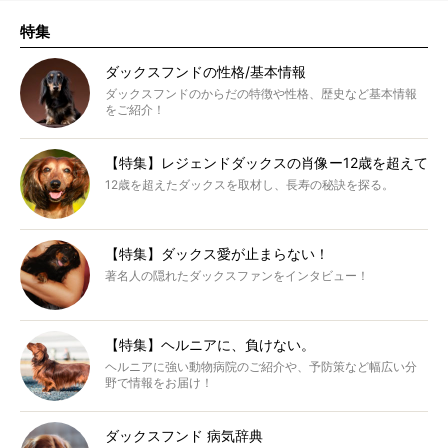
特集
ダックスフンドの性格/基本情報
ダックスフンドのからだの特徴や性格、歴史など基本情報
をご紹介！
【特集】レジェンドダックスの肖像ー12歳を超えて
12歳を超えたダックスを取材し、長寿の秘訣を探る。
【特集】ダックス愛が止まらない！
著名人の隠れたダックスファンをインタビュー！
【特集】ヘルニアに、負けない。
ヘルニアに強い動物病院のご紹介や、予防策など幅広い分
野で情報をお届け！
ダックスフンド 病気辞典