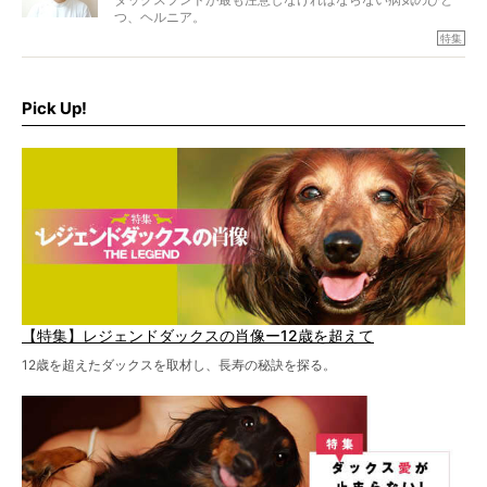
つ、ヘルニア。
特集『ヘルニアに、負けない』では、ヘルニアに強い動物
特集
病院のご紹介や、ヘルニアを乗り越えたご家族のインタビ
ュー、また予防策など幅広い分野で情報をお届けしていき
ます。
Pick Up!
特集１回目は、椎間板ヘルニアの治療に強いといわれる
『岸上獣医科病院』古上裕嗣院長のインタビュー。幹細胞
を点滴投与する治療により、歩けなかった子が投与37日で
歩いたことも。
【特集】レジェンドダックスの肖像ー12歳を超えて
12歳を超えたダックスを取材し、長寿の秘訣を探る。