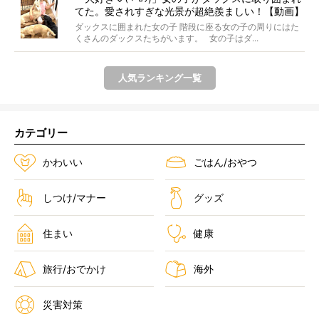
てた。愛されすぎな光景が超絶羨ましい！【動画】
ダックスに囲まれた女の子 階段に座る女の子の周りにはた
くさんのダックスたちがいます。 女の子はダ...
人気ランキング一覧
カテゴリー
かわいい
ごはん/おやつ
しつけ/マナー
グッズ
住まい
健康
旅行/おでかけ
海外
災害対策