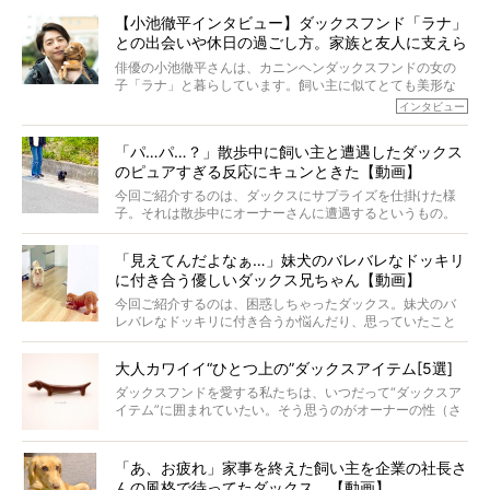
ータ)。健康維持をめざす、すべてのダックスたちに、どう
今回は、19歳目前のココアくんが登場です。「犬は犬らし
か届きますように。
【小池徹平インタビュー】ダックスフンド「ラナ」
く」というオーナーさんのポリシーのもと、甘やかさずに
との出会いや休日の過ごし方。家族と友人に支えら
育てられ、18歳になるまで定期検査すらしたことがなかっ
たというココアくん。果たしてその長生きの秘訣とは。
れてー
俳優の小池徹平さんは、カニンヘンダックスフンドの女の
子「ラナ」と暮らしています。飼い主に似てとても美形な
ラナは、現在８才。小池さんのインスタグラムでは、ラナ
インタビュー
と顔を寄せ合う写真も投稿されていて、ファンからは「ラ
ナがうらやましい…！」という悲鳴のような声も。そんなイ
「パ…パ…？」散歩中に飼い主と遭遇したダックス
ケメンから愛されているラナは、去年の誕生日に小池さん
のピュアすぎる反応にキュンときた【動画】
からプレゼントしてもらったハーネスをつけて撮影に参加
してくれました。
今回ご紹介するのは、ダックスにサプライズを仕掛けた様
子。それは散歩中にオーナーさんに遭遇するというもの。
戸惑って歩きを止めたり、すぐに気付いて追いかけたり、
再会を喜ぶ様子にこちらまで嬉しくなっちゃう！
「見えてんだよなぁ…」妹犬のバレバレなドッキリ
に付き合う優しいダックス兄ちゃん【動画】
今回ご紹介するのは、困惑しちゃったダックス。妹犬のバ
レバレなドッキリに付き合うか悩んだり、思っていたこと
と違う事態に陥ったり。そんなお悩み全開なダックスの様
子に、もうニヤニヤが止まらない！
大人カワイイ“ひとつ上の”ダックスアイテム[5選]
ダックスフンドを愛する私たちは、いつだって“ダックスア
イテム”に囲まれていたい。そう思うのがオーナーの性（さ
が）。 今回は、大人カワイイ“ひとつ上の”ダックスアイテ
ムをご紹介。
「あ、お疲れ」家事を終えた飼い主を企業の社長さ
んの風格で待ってたダックス。【動画】