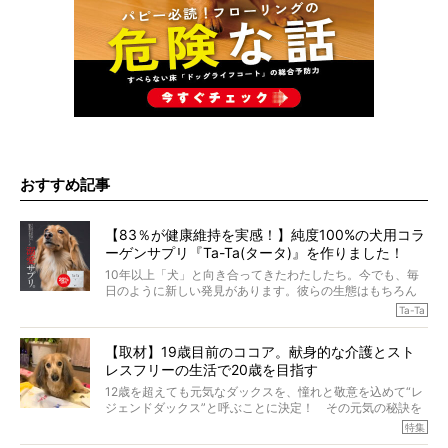
おすすめ記事
【83％が健康維持を実感！】純度100%の犬用コラ
ーゲンサプリ『Ta-Ta(タータ)』を作りました！
10年以上「犬」と向き合ってきたわたしたち。今でも、毎
日のように新しい発見があります。彼らの生態はもちろん
のこと、「食事」に関することも同じです。昔の犬は25年
Ta-Ta
も生きたといわれていますが、長生きの秘訣はバランスの
とれた栄養にあることがわかってきました。ところが、現
【取材】19歳目前のココア。献身的な介護とスト
代の犬の食事は“ある重要な栄養”が不足しがちになっている
レスフリーの生活で20歳を目指す
というのです。
それを効率よくおぎなってくれるのが、コラーゲン！ そ
12歳を超えても元気なダックスを、憧れと敬意を込めて“レ
こでわたしたちは、純度100%の犬用コラーゲンサプリ
ジェンドダックス”と呼ぶことに決定！ その元気の秘訣を
『Ta-Ta(タータ)』を作りました！
オーナーさんに伺うのが、特集『レジェンドダックスの肖
特集
愛犬家の83％が「健康維持を実感した」と評判のTa-Ta(タ
像』です。