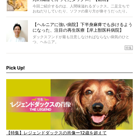
今回ご紹介するのは、人間味溢れるダックス。二足立ちで
おねだりしていたり、ソファの座り方が偉そうだったり。
今にも言葉を発しそうなダックスの姿は、もう人間にしか
見えないのです…！
【ヘルニアに強い病院】下半身麻痺でも歩けるよう
になった、注目の再生医療【岸上獣医科病院】
ダックスフンドが最も注意しなければならない病気のひと
つ、ヘルニア。
特集『ヘルニアに、負けない』では、ヘルニアに強い動物
特集
病院のご紹介や、ヘルニアを乗り越えたご家族のインタビ
ュー、また予防策など幅広い分野で情報をお届けしていき
ます。
Pick Up!
特集１回目は、椎間板ヘルニアの治療に強いといわれる
『岸上獣医科病院』古上裕嗣院長のインタビュー。幹細胞
を点滴投与する治療により、歩けなかった子が投与37日で
歩いたことも。
【特集】レジェンドダックスの肖像ー12歳を超えて