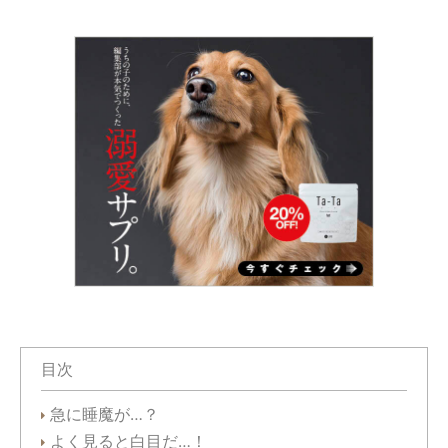
目次
急に睡魔が…？
よく見ると白目だ…！