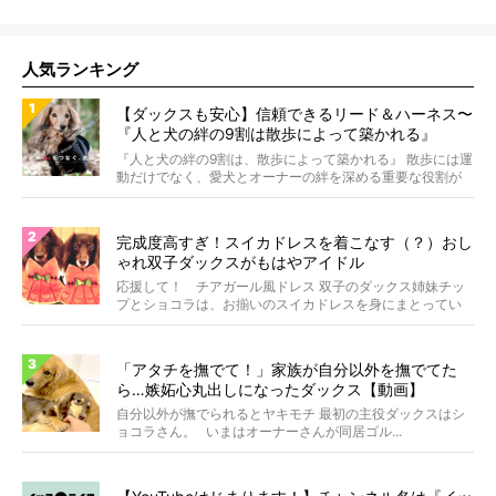
人気ランキング
【ダックスも安心】信頼できるリード＆ハーネス〜
『人と犬の絆の9割は散歩によって築かれる』
WOLFGANG MAN＆BEAST〜
『人と犬の絆の9割は、散歩によって築かれる』 散歩には運
動だけでなく、愛犬とオーナーの絆を深める重要な役割が
あ...
完成度高すぎ！スイカドレスを着こなす（？）おし
ゃれ双子ダックスがもはやアイドル
応援して！ チアガール風ドレス 双子のダックス姉妹チッ
プとショコラは、お揃いのスイカドレスを身にまとってい
ます...
「アタチを撫でて！」家族が自分以外を撫でてた
ら…嫉妬心丸出しになったダックス【動画】
自分以外が撫でられるとヤキモチ 最初の主役ダックスはシ
ョコラさん。 いまはオーナーさんが同居ゴル...