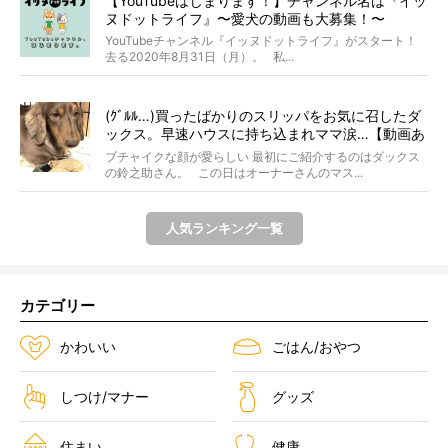
【YouTubeはじまります！】チャンネル名は『イッ
ヌドットライフ』〜愛犬の動画も大募集！〜
YouTubeチャンネル『イッヌドットライフ』がスタート！
去る2020年8月31日（月）。 私...
(ｸﾞﾙﾙ…)買ったばかりのスリッパをお気に召したダ
ックス。早速ハウスに持ち込まれママ涙…【動画あ
り】
ブチャイクな顔が愛らしい 最初にご紹介するのはダックス
の鈴之助さん。 この日はオーナーさんのマス...
人気ランキング一覧
カテゴリー
かわいい
ごはん/おやつ
しつけ/マナー
グッズ
住まい
健康