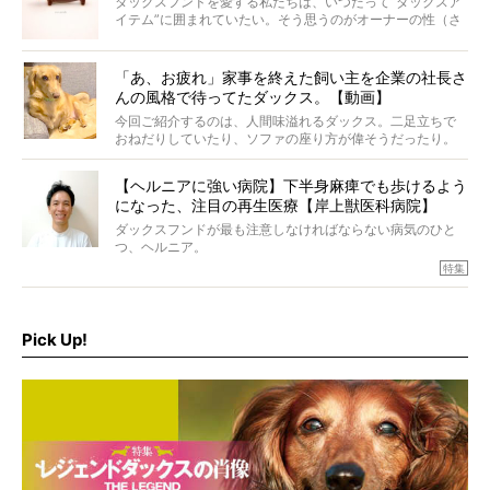
ダックスフンドを愛する私たちは、いつだって“ダックスア
イテム”に囲まれていたい。そう思うのがオーナーの性（さ
が）。 今回は、大人カワイイ“ひとつ上の”ダックスアイテ
ムをご紹介。
「あ、お疲れ」家事を終えた飼い主を企業の社長さ
んの風格で待ってたダックス。【動画】
今回ご紹介するのは、人間味溢れるダックス。二足立ちで
おねだりしていたり、ソファの座り方が偉そうだったり。
今にも言葉を発しそうなダックスの姿は、もう人間にしか
見えないのです…！
【ヘルニアに強い病院】下半身麻痺でも歩けるよう
になった、注目の再生医療【岸上獣医科病院】
ダックスフンドが最も注意しなければならない病気のひと
つ、ヘルニア。
特集『ヘルニアに、負けない』では、ヘルニアに強い動物
特集
病院のご紹介や、ヘルニアを乗り越えたご家族のインタビ
ュー、また予防策など幅広い分野で情報をお届けしていき
ます。
Pick Up!
特集１回目は、椎間板ヘルニアの治療に強いといわれる
『岸上獣医科病院』古上裕嗣院長のインタビュー。幹細胞
を点滴投与する治療により、歩けなかった子が投与37日で
歩いたことも。