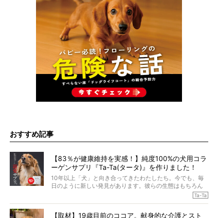
おすすめ記事
【83％が健康維持を実感！】純度100%の犬用コラ
ーゲンサプリ『Ta-Ta(タータ)』を作りました！
10年以上「犬」と向き合ってきたわたしたち。今でも、毎
日のように新しい発見があります。彼らの生態はもちろん
のこと、「食事」に関することも同じです。昔の犬は25年
Ta-Ta
も生きたといわれていますが、長生きの秘訣はバランスの
とれた栄養にあることがわかってきました。ところが、現
【取材】19歳目前のココア。献身的な介護とスト
代の犬の食事は“ある重要な栄養”が不足しがちになっている