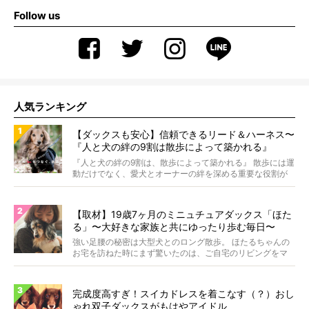
Follow us
人気ランキング
【ダックスも安心】信頼できるリード＆ハーネス〜
『人と犬の絆の9割は散歩によって築かれる』
WOLFGANG MAN＆BEAST〜
『人と犬の絆の9割は、散歩によって築かれる』 散歩には運
動だけでなく、愛犬とオーナーの絆を深める重要な役割が
あ...
【取材】19歳7ヶ月のミニュチュアダックス「ほた
る」〜大好きな家族と共にゆったり歩む毎日〜
強い足腰の秘密は大型犬とのロング散歩。 ほたるちゃんの
お宅を訪ねた時にまず驚いたのは、ご自宅のリビングをマ
イペ...
完成度高すぎ！スイカドレスを着こなす（？）おし
ゃれ双子ダックスがもはやアイドル