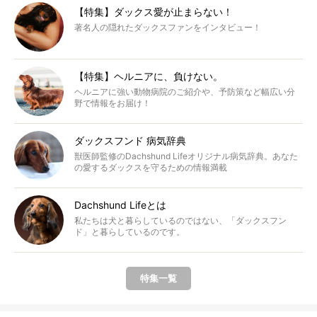
【特集】ダックス愛が止まらない！
著名人の隠れたダックスファンをインタビュー！
【特集】ヘルニアに、負けない。
ヘルニアに強い動物病院のご紹介や、予防策など幅広い分
野で情報をお届け！
ダックスフンド 病気辞典
獣医師監修のDachshund Lifeオリジナル病気辞典。あなた
の愛するダックスを守るための情報満載
Dachshund Lifeとは
私たちは犬と暮らしているのではない、「ダックスフン
ド」と暮らしているのです。
特集一覧