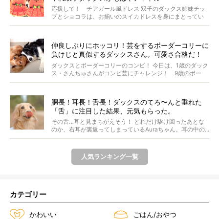
応援して！ チアガール風ドレス 双子のダックス姉妹チッ
プとショコラは、お揃いのスイカドレスを身にまとってい
ます...
仲良しぶりにホッコリ！芸をするボーダーコリーに
負けじと真似するダックスさん。可愛さ合格だ！
【動画】
ダックスとボーダーコリーのコンビ！ 今日は、1歳のダック
ス・さんちゅさんがコンビ芸にチャレンジ！ 9歳のボー
ダ...
胴長！耳長！舌長！ダックスのてろ〜んと垂れた
「舌」に注目した結果、元気もらった。
その舌…耳と見まちがえそう！ どれだけ駆け回ったあとな
のか、右耳が裏返ってしまっているAuraちゃん。耳の中の...
人気ランキング一覧
カテゴリー
かわいい
ごはん/おやつ