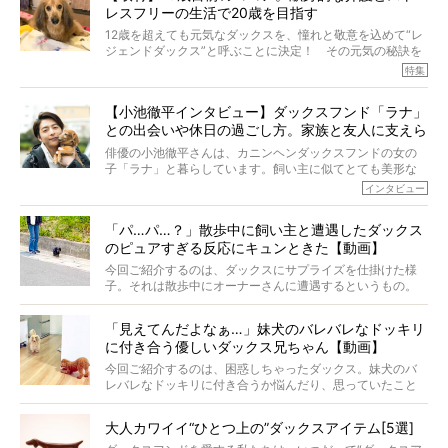
レスフリーの生活で20歳を目指す
というのです。
それを効率よくおぎなってくれるのが、コラーゲン！ そ
12歳を超えても元気なダックスを、憧れと敬意を込めて“レ
こでわたしたちは、純度100%の犬用コラーゲンサプリ
ジェンドダックス”と呼ぶことに決定！ その元気の秘訣を
『Ta-Ta(タータ)』を作りました！
オーナーさんに伺うのが、特集『レジェンドダックスの肖
特集
愛犬家の83％が「健康維持を実感した」と評判のTa-Ta(タ
像』です。
ータ)。健康維持をめざす、すべてのダックスたちに、どう
今回は、19歳目前のココアくんが登場です。「犬は犬らし
か届きますように。
【小池徹平インタビュー】ダックスフンド「ラナ」
く」というオーナーさんのポリシーのもと、甘やかさずに
との出会いや休日の過ごし方。家族と友人に支えら
育てられ、18歳になるまで定期検査すらしたことがなかっ
たというココアくん。果たしてその長生きの秘訣とは。
れてー
俳優の小池徹平さんは、カニンヘンダックスフンドの女の
子「ラナ」と暮らしています。飼い主に似てとても美形な
ラナは、現在８才。小池さんのインスタグラムでは、ラナ
インタビュー
と顔を寄せ合う写真も投稿されていて、ファンからは「ラ
ナがうらやましい…！」という悲鳴のような声も。そんなイ
「パ…パ…？」散歩中に飼い主と遭遇したダックス
ケメンから愛されているラナは、去年の誕生日に小池さん
のピュアすぎる反応にキュンときた【動画】
からプレゼントしてもらったハーネスをつけて撮影に参加
してくれました。
今回ご紹介するのは、ダックスにサプライズを仕掛けた様
子。それは散歩中にオーナーさんに遭遇するというもの。
戸惑って歩きを止めたり、すぐに気付いて追いかけたり、
再会を喜ぶ様子にこちらまで嬉しくなっちゃう！
「見えてんだよなぁ…」妹犬のバレバレなドッキリ
に付き合う優しいダックス兄ちゃん【動画】
今回ご紹介するのは、困惑しちゃったダックス。妹犬のバ
レバレなドッキリに付き合うか悩んだり、思っていたこと
と違う事態に陥ったり。そんなお悩み全開なダックスの様
子に、もうニヤニヤが止まらない！
大人カワイイ“ひとつ上の”ダックスアイテム[5選]