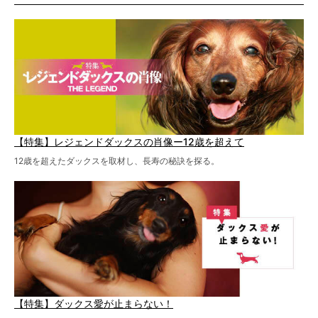
特集１回目は、椎間板ヘルニアの治療に強いといわれる
『岸上獣医科病院』古上裕嗣院長のインタビュー。幹細胞
を点滴投与する治療により、歩けなかった子が投与37日で
歩いたことも。
【特集】レジェンドダックスの肖像ー12歳を超えて
12歳を超えたダックスを取材し、長寿の秘訣を探る。
【特集】ダックス愛が止まらない！