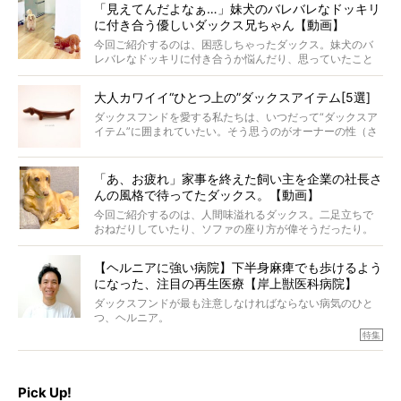
「見えてんだよなぁ…」妹犬のバレバレなドッキリ
に付き合う優しいダックス兄ちゃん【動画】
今回ご紹介するのは、困惑しちゃったダックス。妹犬のバ
レバレなドッキリに付き合うか悩んだり、思っていたこと
と違う事態に陥ったり。そんなお悩み全開なダックスの様
子に、もうニヤニヤが止まらない！
大人カワイイ“ひとつ上の”ダックスアイテム[5選]
ダックスフンドを愛する私たちは、いつだって“ダックスア
イテム”に囲まれていたい。そう思うのがオーナーの性（さ
が）。 今回は、大人カワイイ“ひとつ上の”ダックスアイテ
ムをご紹介。
「あ、お疲れ」家事を終えた飼い主を企業の社長さ
んの風格で待ってたダックス。【動画】
今回ご紹介するのは、人間味溢れるダックス。二足立ちで
おねだりしていたり、ソファの座り方が偉そうだったり。
今にも言葉を発しそうなダックスの姿は、もう人間にしか
見えないのです…！
【ヘルニアに強い病院】下半身麻痺でも歩けるよう
になった、注目の再生医療【岸上獣医科病院】
ダックスフンドが最も注意しなければならない病気のひと
つ、ヘルニア。
特集『ヘルニアに、負けない』では、ヘルニアに強い動物
特集
病院のご紹介や、ヘルニアを乗り越えたご家族のインタビ
ュー、また予防策など幅広い分野で情報をお届けしていき
ます。
Pick Up!