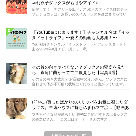
ゃれ双子ダックスがもはやアイドル
応援して！ チアガール風ドレス 双子のダックス姉妹チッ
プとショコラは、お揃いのスイカドレスを身にまとってい
ます...
【YouTubeはじまります！】チャンネル名は『イッ
ヌドットライフ』〜愛犬の動画も大募集！〜
YouTubeチャンネル『イッヌドットライフ』がスタート！
去る2020年8月31日（月）。 私...
その首の向きヤバくない？ダックスの寝姿を見た
ら、直角に曲がってて二度見した【写真4選】
その首の向き大丈夫？ お昼寝中のイルさん。ソファの角に
合わせて体が不可解な状態にぐにゃりと曲がっています。
&...
(ｸﾞﾙﾙ…)買ったばかりのスリッパをお気に召したダ
ックス。早速ハウスに持ち込まれママ涙…【動画あ
り】
ブチャイクな顔が愛らしい 最初にご紹介するのはダックス
の鈴之助さん。 この日はオーナーさんのマス...
人気ランキング一覧