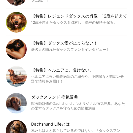
をご紹介！
【特集】レジェンドダックスの肖像ー12歳を超えて
12歳を超えたダックスを取材し、長寿の秘訣を探る。
【特集】ダックス愛が止まらない！
著名人の隠れたダックスファンをインタビュー！
【特集】ヘルニアに、負けない。
ヘルニアに強い動物病院のご紹介や、予防策など幅広い分
野で情報をお届け！
ダックスフンド 病気辞典
獣医師監修のDachshund Lifeオリジナル病気辞典。あなた
の愛するダックスを守るための情報満載
Dachshund Lifeとは
私たちは犬と暮らしているのではない、「ダックスフン