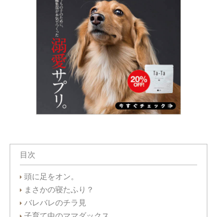
目次
頭に足をオン。
まさかの寝たふり？
バレバレのチラ見
子育て中のママダックス