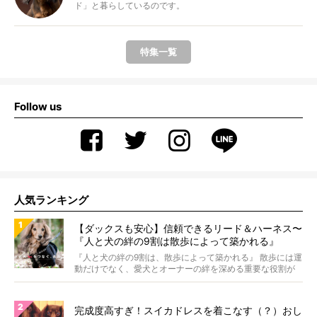
ド」と暮らしているのです。
特集一覧
Follow us
人気ランキング
【ダックスも安心】信頼できるリード＆ハーネス〜
『人と犬の絆の9割は散歩によって築かれる』
WOLFGANG MAN＆BEAST〜
『人と犬の絆の9割は、散歩によって築かれる』 散歩には運
動だけでなく、愛犬とオーナーの絆を深める重要な役割が
あ...
完成度高すぎ！スイカドレスを着こなす（？）おし