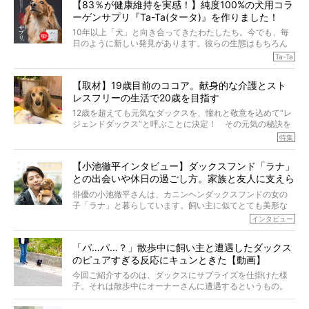
【83％が健康維持を実感！】純度100%の犬用コラ
ーゲンサプリ『Ta-Ta(タータ)』を作りました！
10年以上「犬」と向き合ってきたわたしたち。今でも、毎
日のように新しい発見があります。彼らの生態はもちろん
のこと、「食事」に関することも同じです。昔の犬は25年
Ta-Ta
も生きたといわれていますが、長生きの秘訣はバランスの
とれた栄養にあることがわかってきました。ところが、現
【取材】19歳目前のココア。献身的な介護とスト
代の犬の食事は“ある重要な栄養”が不足しがちになっている
レスフリーの生活で20歳を目指す
というのです。
それを効率よくおぎなってくれるのが、コラーゲン！ そ
12歳を超えても元気なダックスを、憧れと敬意を込めて“レ
こでわたしたちは、純度100%の犬用コラーゲンサプリ
ジェンドダックス”と呼ぶことに決定！ その元気の秘訣を
『Ta-Ta(タータ)』を作りました！
オーナーさんに伺うのが、特集『レジェンドダックスの肖
特集
愛犬家の83％が「健康維持を実感した」と評判のTa-Ta(タ
像』です。
ータ)。健康維持をめざす、すべてのダックスたちに、どう
今回は、19歳目前のココアくんが登場です。「犬は犬らし
か届きますように。
【小池徹平インタビュー】ダックスフンド「ラナ」
く」というオーナーさんのポリシーのもと、甘やかさずに
との出会いや休日の過ごし方。家族と友人に支えら
育てられ、18歳になるまで定期検査すらしたことがなかっ
たというココアくん。果たしてその長生きの秘訣とは。
れてー
俳優の小池徹平さんは、カニンヘンダックスフンドの女の
子「ラナ」と暮らしています。飼い主に似てとても美形な
ラナは、現在８才。小池さんのインスタグラムでは、ラナ
インタビュー
と顔を寄せ合う写真も投稿されていて、ファンからは「ラ
ナがうらやましい…！」という悲鳴のような声も。そんなイ
「パ…パ…？」散歩中に飼い主と遭遇したダックス
ケメンから愛されているラナは、去年の誕生日に小池さん
のピュアすぎる反応にキュンときた【動画】
からプレゼントしてもらったハーネスをつけて撮影に参加
してくれました。
今回ご紹介するのは、ダックスにサプライズを仕掛けた様
子。それは散歩中にオーナーさんに遭遇するというもの。
戸惑って歩きを止めたり、すぐに気付いて追いかけたり、
再会を喜ぶ様子にこちらまで嬉しくなっちゃう！