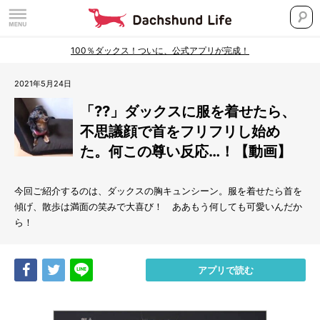
100％ダックス！ついに、公式アプリが完成！
2021年5月24日
「??」ダックスに服を着せたら、
不思議顔で首をフリフリし始め
た。何この尊い反応…！【動画】
今回ご紹介するのは、ダックスの胸キュンシーン。服を着せたら首を
傾げ、散歩は満面の笑みで大喜び！ ああもう何しても可愛いんだか
ら！
Share
Tweet
LINE
アプリで読む