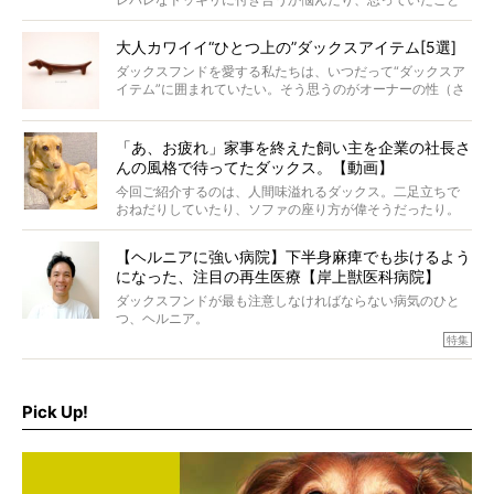
と違う事態に陥ったり。そんなお悩み全開なダックスの様
子に、もうニヤニヤが止まらない！
大人カワイイ“ひとつ上の”ダックスアイテム[5選]
ダックスフンドを愛する私たちは、いつだって“ダックスア
イテム”に囲まれていたい。そう思うのがオーナーの性（さ
が）。 今回は、大人カワイイ“ひとつ上の”ダックスアイテ
ムをご紹介。
「あ、お疲れ」家事を終えた飼い主を企業の社長さ
んの風格で待ってたダックス。【動画】
今回ご紹介するのは、人間味溢れるダックス。二足立ちで
おねだりしていたり、ソファの座り方が偉そうだったり。
今にも言葉を発しそうなダックスの姿は、もう人間にしか
見えないのです…！
【ヘルニアに強い病院】下半身麻痺でも歩けるよう
になった、注目の再生医療【岸上獣医科病院】
ダックスフンドが最も注意しなければならない病気のひと
つ、ヘルニア。
特集『ヘルニアに、負けない』では、ヘルニアに強い動物
特集
病院のご紹介や、ヘルニアを乗り越えたご家族のインタビ
ュー、また予防策など幅広い分野で情報をお届けしていき
ます。
Pick Up!
特集１回目は、椎間板ヘルニアの治療に強いといわれる
『岸上獣医科病院』古上裕嗣院長のインタビュー。幹細胞
を点滴投与する治療により、歩けなかった子が投与37日で
歩いたことも。