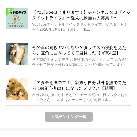
【YouTubeはじまります！】チャンネル名は『イッ
ヌドットライフ』〜愛犬の動画も大募集！〜
YouTubeチャンネル『イッヌドットライフ』がスタート！
去る2020年8月31日（月）。 私...
その首の向きヤバくない？ダックスの寝姿を見た
ら、直角に曲がってて二度見した【写真4選】
その首の向き大丈夫？ お昼寝中のイルさん。ソファの角に
合わせて体が不可解な状態にぐにゃりと曲がっています。
&...
「アタチを撫でて！」家族が自分以外を撫でてた
ら…嫉妬心丸出しになったダックス【動画】
自分以外が撫でられるとヤキモチ 最初の主役ダックスはシ
ョコラさん。 いまはオーナーさんが同居ゴル...
人気ランキング一覧