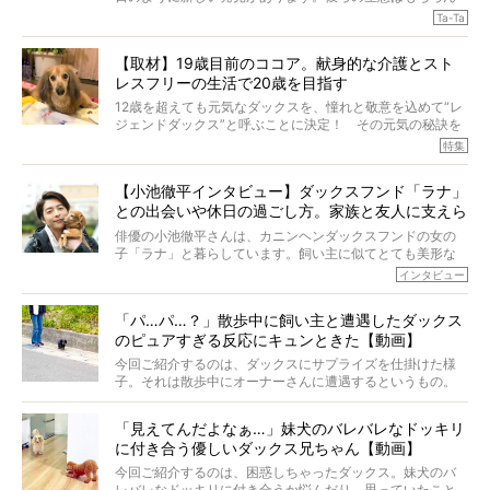
のこと、「食事」に関することも同じです。昔の犬は25年
Ta-Ta
も生きたといわれていますが、長生きの秘訣はバランスの
とれた栄養にあることがわかってきました。ところが、現
【取材】19歳目前のココア。献身的な介護とスト
代の犬の食事は“ある重要な栄養”が不足しがちになっている
レスフリーの生活で20歳を目指す
というのです。
それを効率よくおぎなってくれるのが、コラーゲン！ そ
12歳を超えても元気なダックスを、憧れと敬意を込めて“レ
こでわたしたちは、純度100%の犬用コラーゲンサプリ
ジェンドダックス”と呼ぶことに決定！ その元気の秘訣を
『Ta-Ta(タータ)』を作りました！
オーナーさんに伺うのが、特集『レジェンドダックスの肖
特集
愛犬家の83％が「健康維持を実感した」と評判のTa-Ta(タ
像』です。
ータ)。健康維持をめざす、すべてのダックスたちに、どう
今回は、19歳目前のココアくんが登場です。「犬は犬らし
か届きますように。
【小池徹平インタビュー】ダックスフンド「ラナ」
く」というオーナーさんのポリシーのもと、甘やかさずに
との出会いや休日の過ごし方。家族と友人に支えら
育てられ、18歳になるまで定期検査すらしたことがなかっ
たというココアくん。果たしてその長生きの秘訣とは。
れてー
俳優の小池徹平さんは、カニンヘンダックスフンドの女の
子「ラナ」と暮らしています。飼い主に似てとても美形な
ラナは、現在８才。小池さんのインスタグラムでは、ラナ
インタビュー
と顔を寄せ合う写真も投稿されていて、ファンからは「ラ
ナがうらやましい…！」という悲鳴のような声も。そんなイ
「パ…パ…？」散歩中に飼い主と遭遇したダックス
ケメンから愛されているラナは、去年の誕生日に小池さん
のピュアすぎる反応にキュンときた【動画】
からプレゼントしてもらったハーネスをつけて撮影に参加
してくれました。
今回ご紹介するのは、ダックスにサプライズを仕掛けた様
子。それは散歩中にオーナーさんに遭遇するというもの。
戸惑って歩きを止めたり、すぐに気付いて追いかけたり、
再会を喜ぶ様子にこちらまで嬉しくなっちゃう！
「見えてんだよなぁ…」妹犬のバレバレなドッキリ
に付き合う優しいダックス兄ちゃん【動画】
今回ご紹介するのは、困惑しちゃったダックス。妹犬のバ
レバレなドッキリに付き合うか悩んだり、思っていたこと