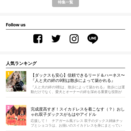
特集一覧
Follow us
人気ランキング
【ダックスも安心】信頼できるリード＆ハーネス〜
『人と犬の絆の9割は散歩によって築かれる』
WOLFGANG MAN＆BEAST〜
『人と犬の絆の9割は、散歩によって築かれる』 散歩には運
動だけでなく、愛犬とオーナーの絆を深める重要な役割が
あ...
完成度高すぎ！スイカドレスを着こなす（？）おし
ゃれ双子ダックスがもはやアイドル
応援して！ チアガール風ドレス 双子のダックス姉妹チッ
プとショコラは、お揃いのスイカドレスを身にまとってい
ます...