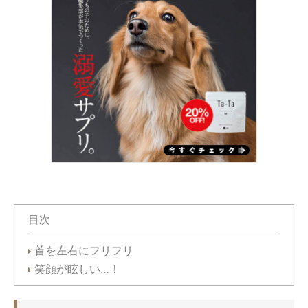
目次
首を左右にフリフリ
笑顔が眩しい…！