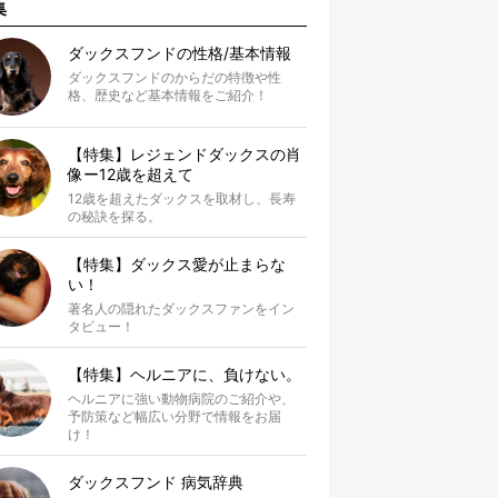
集
ダックスフンドの性格/基本情報
ダックスフンドのからだの特徴や性
格、歴史など基本情報をご紹介！
【特集】レジェンドダックスの肖
像ー12歳を超えて
12歳を超えたダックスを取材し、長寿
の秘訣を探る。
【特集】ダックス愛が止まらな
い！
著名人の隠れたダックスファンをイン
タビュー！
【特集】ヘルニアに、負けない。
ヘルニアに強い動物病院のご紹介や、
予防策など幅広い分野で情報をお届
け！
ダックスフンド 病気辞典