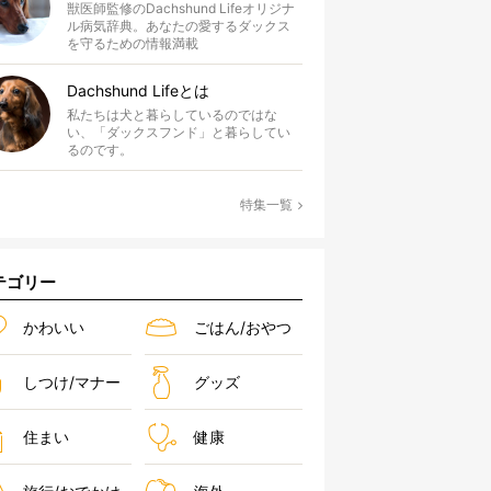
獣医師監修のDachshund Lifeオリジナ
ル病気辞典。あなたの愛するダックス
を守るための情報満載
Dachshund Lifeとは
私たちは犬と暮らしているのではな
い、「ダックスフンド」と暮らしてい
るのです。
特集一覧
テゴリー
かわいい
ごはん/おやつ
しつけ/マナー
グッズ
住まい
健康