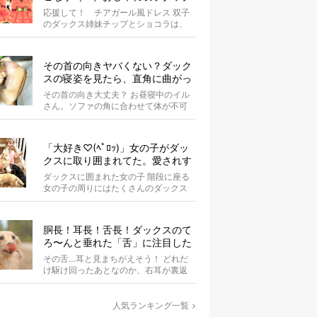
スがもはやアイドル
応援して！ チアガール風ドレス 双子
のダックス姉妹チップとショコラは、
お揃いのスイカドレスを身にまとって
います...
その首の向きヤバくない？ダック
スの寝姿を見たら、直角に曲がっ
てて二度見した【写真4選】
その首の向き大丈夫？ お昼寝中のイル
さん。ソファの角に合わせて体が不可
解な状態にぐにゃりと曲がっていま
す。 &...
「大好き♡(ﾍﾟﾛｯ)」女の子がダッ
クスに取り囲まれてた。愛されす
ぎな光景が超絶羨ましい！【動
ダックスに囲まれた女の子 階段に座る
画】
女の子の周りにはたくさんのダックス
たちがいます。 女の子はダ...
胴長！耳長！舌長！ダックスのて
ろ〜んと垂れた「舌」に注目した
結果、元気もらった。
その舌…耳と見まちがえそう！ どれだ
け駆け回ったあとなのか、右耳が裏返
ってしまっているAuraちゃん。耳の中
の...
人気ランキング一覧