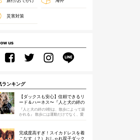
旅行/おでかけ
海外
災害対策
low us
気ランキング
【ダックスも安心】信頼できるリ
ード＆ハーネス〜『人と犬の絆の
9割は散歩によって築かれる』
『人と犬の絆の9割は、散歩によって築
WOLFGANG MAN＆BEAST〜
かれる』 散歩には運動だけでなく、愛
犬とオーナーの絆を深める重要な役割
があ...
完成度高すぎ！スイカドレスを着
こなす（？）おしゃれ双子ダック