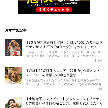
おすすめ記事
【83％が健康維持を実感！】純度100%の犬用コラ
ーゲンサプリ『Ta-Ta(タータ)』を作りました！
10年以上「犬」と向き合ってきたわたしたち。今でも、毎
日のように新しい発見があります。彼らの生態はもちろん
のこと、「食事」に関することも同じです。昔の犬は25年
Ta-Ta
も生きたといわれていますが、長生きの秘訣はバランスの
とれた栄養にあることがわかってきました。ところが、現
【取材】19歳目前のココア。献身的な介護とスト
代の犬の食事は“ある重要な栄養”が不足しがちになっている
レスフリーの生活で20歳を目指す
というのです。
それを効率よくおぎなってくれるのが、コラーゲン！ そ
12歳を超えても元気なダックスを、憧れと敬意を込めて“レ
こでわたしたちは、純度100%の犬用コラーゲンサプリ
ジェンドダックス”と呼ぶことに決定！ その元気の秘訣を
『Ta-Ta(タータ)』を作りました！
オーナーさんに伺うのが、特集『レジェンドダックスの肖
特集
愛犬家の83％が「健康維持を実感した」と評判のTa-Ta(タ
像』です。
ータ)。健康維持をめざす、すべてのダックスたちに、どう
今回は、19歳目前のココアくんが登場です。「犬は犬らし
か届きますように。
【小池徹平インタビュー】ダックスフンド「ラナ」
く」というオーナーさんのポリシーのもと、甘やかさずに
との出会いや休日の過ごし方。家族と友人に支えら
育てられ、18歳になるまで定期検査すらしたことがなかっ
たというココアくん。果たしてその長生きの秘訣とは。
れてー