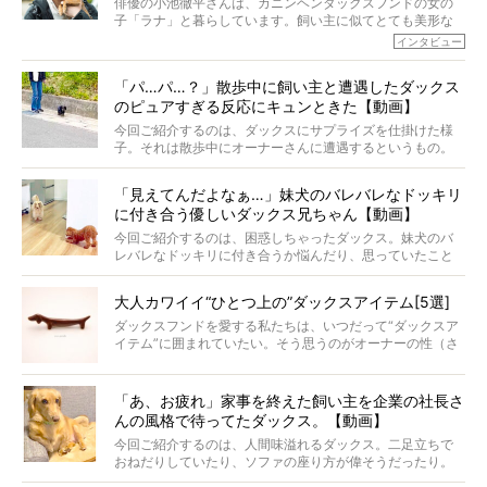
俳優の小池徹平さんは、カニンヘンダックスフンドの女の
子「ラナ」と暮らしています。飼い主に似てとても美形な
ラナは、現在８才。小池さんのインスタグラムでは、ラナ
インタビュー
と顔を寄せ合う写真も投稿されていて、ファンからは「ラ
ナがうらやましい…！」という悲鳴のような声も。そんなイ
「パ…パ…？」散歩中に飼い主と遭遇したダックス
ケメンから愛されているラナは、去年の誕生日に小池さん
のピュアすぎる反応にキュンときた【動画】
からプレゼントしてもらったハーネスをつけて撮影に参加
してくれました。
今回ご紹介するのは、ダックスにサプライズを仕掛けた様
子。それは散歩中にオーナーさんに遭遇するというもの。
戸惑って歩きを止めたり、すぐに気付いて追いかけたり、
再会を喜ぶ様子にこちらまで嬉しくなっちゃう！
「見えてんだよなぁ…」妹犬のバレバレなドッキリ
に付き合う優しいダックス兄ちゃん【動画】
今回ご紹介するのは、困惑しちゃったダックス。妹犬のバ
レバレなドッキリに付き合うか悩んだり、思っていたこと
と違う事態に陥ったり。そんなお悩み全開なダックスの様
子に、もうニヤニヤが止まらない！
大人カワイイ“ひとつ上の”ダックスアイテム[5選]
ダックスフンドを愛する私たちは、いつだって“ダックスア
イテム”に囲まれていたい。そう思うのがオーナーの性（さ
が）。 今回は、大人カワイイ“ひとつ上の”ダックスアイテ
ムをご紹介。
「あ、お疲れ」家事を終えた飼い主を企業の社長さ
んの風格で待ってたダックス。【動画】
今回ご紹介するのは、人間味溢れるダックス。二足立ちで
おねだりしていたり、ソファの座り方が偉そうだったり。
今にも言葉を発しそうなダックスの姿は、もう人間にしか