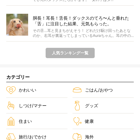
胴長！耳長！舌長！ダックスのてろ〜んと垂れた
「舌」に注目した結果、元気もらった。
その舌…耳と見まちがえそう！ どれだけ駆け回ったあとな
のか、右耳が裏返ってしまっているAuraちゃん。耳の中の...
人気ランキング一覧
カテゴリー
かわいい
ごはん/おやつ
しつけ/マナー
グッズ
住まい
健康
旅行/おでかけ
海外