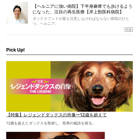
見えないのです…！
【ヘルニアに強い病院】下半身麻痺でも歩けるよう
になった、注目の再生医療【岸上獣医科病院】
ダックスフンドが最も注意しなければならない病気のひと
つ、ヘルニア。
特集『ヘルニアに、負けない』では、ヘルニアに強い動物
特集
病院のご紹介や、ヘルニアを乗り越えたご家族のインタビ
ュー、また予防策など幅広い分野で情報をお届けしていき
ます。
Pick Up!
特集１回目は、椎間板ヘルニアの治療に強いといわれる
『岸上獣医科病院』古上裕嗣院長のインタビュー。幹細胞
を点滴投与する治療により、歩けなかった子が投与37日で
歩いたことも。
【特集】レジェンドダックスの肖像ー12歳を超えて
12歳を超えたダックスを取材し、長寿の秘訣を探る。