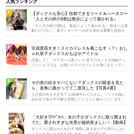
人気ランキング
【ダックスも安心】信頼できるリード＆ハーネス〜
『人と犬の絆の9割は散歩によって築かれる』
WOLFGANG MAN＆BEAST〜
『人と犬の絆の9割は、散歩によって築かれる』 散歩には運
動だけでなく、愛犬とオーナーの絆を深める重要な役割が
あ...
完成度高すぎ！スイカドレスを着こなす（？）おし
ゃれ双子ダックスがもはやアイドル
応援して！ チアガール風ドレス 双子のダックス姉妹チッ
プとショコラは、お揃いのスイカドレスを身にまとってい
ます...
その首の向きヤバくない？ダックスの寝姿を見た
ら、直角に曲がってて二度見した【写真4選】
その首の向き大丈夫？ お昼寝中のイルさん。ソファの角に
合わせて体が不可解な状態にぐにゃりと曲がっています。
&...
「大好き♡(ﾍﾟﾛｯ)」女の子がダックスに取り囲まれ
てた。愛されすぎな光景が超絶羨ましい！【動画】
ダックスに囲まれた女の子 階段に座る女の子の周りにはた
くさんのダックスたちがいます。 女の子はダ...