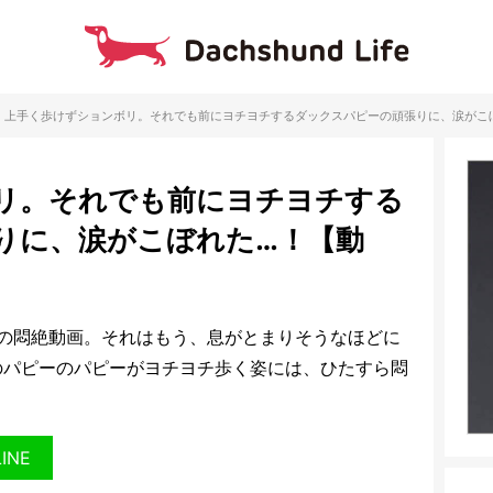
上手く歩けずションボリ。それでも前にヨチヨチするダックスパピーの頑張りに、涙がこ
リ。それでも前にヨチヨチする
りに、涙がこぼれた…！【動
の悶絶動画。それはもう、息がとまりそうなほどに
のパピーのパピーがヨチヨチ歩く姿には、ひたすら悶
LINE