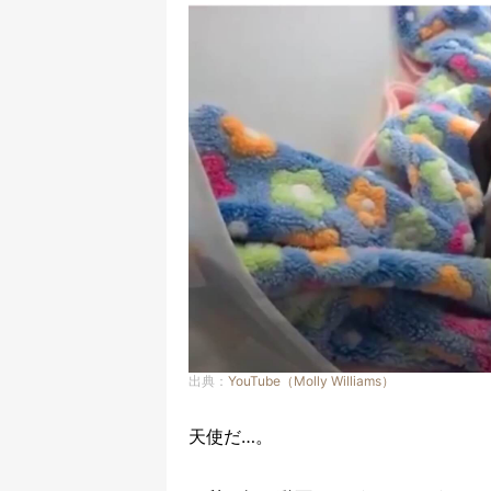
出典：
YouTube（Molly Williams）
天使だ…。