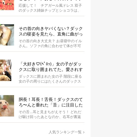
スがもはやアイドル
応援して！ チアガール風ドレス 双子
のダックス姉妹チップとショコラは、
お揃いのスイカドレスを身にまとって
います...
その首の向きヤバくない？ダック
スの寝姿を見たら、直角に曲がっ
てて二度見した【写真4選】
その首の向き大丈夫？ お昼寝中のイル
さん。ソファの角に合わせて体が不可
解な状態にぐにゃりと曲がっていま
す。 &...
「大好き♡(ﾍﾟﾛｯ)」女の子がダッ
クスに取り囲まれてた。愛されす
ぎな光景が超絶羨ましい！【動
ダックスに囲まれた女の子 階段に座る
画】
女の子の周りにはたくさんのダックス
たちがいます。 女の子はダ...
胴長！耳長！舌長！ダックスのて
ろ〜んと垂れた「舌」に注目した
結果、元気もらった。
その舌…耳と見まちがえそう！ どれだ
け駆け回ったあとなのか、右耳が裏返
ってしまっているAuraちゃん。耳の中
の...
人気ランキング一覧