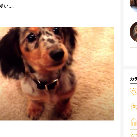
愛い…。
カ