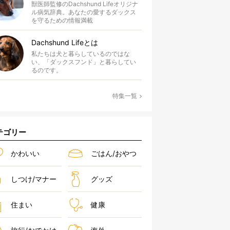
獣医師監修のDachshund Lifeオリジナ
ル病気辞典。あなたの愛するダックス
を守るための情報満載
Dachshund Lifeとは
私たちは犬と暮らしているのではな
い、「ダックスフンド」と暮らしてい
るのです。
特集一覧
テゴリー
かわいい
ごはん/おやつ
しつけ/マナー
グッズ
住まい
健康