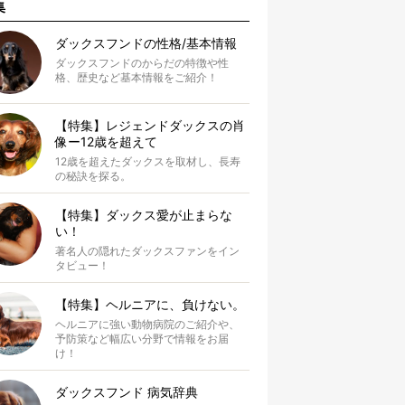
集
ダックスフンドの性格/基本情報
ダックスフンドのからだの特徴や性
格、歴史など基本情報をご紹介！
【特集】レジェンドダックスの肖
像ー12歳を超えて
12歳を超えたダックスを取材し、長寿
の秘訣を探る。
【特集】ダックス愛が止まらな
い！
著名人の隠れたダックスファンをイン
タビュー！
【特集】ヘルニアに、負けない。
ヘルニアに強い動物病院のご紹介や、
予防策など幅広い分野で情報をお届
け！
ダックスフンド 病気辞典