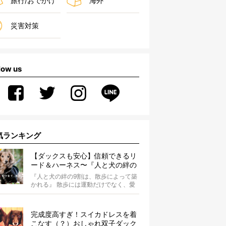
旅行/おでかけ
海外
災害対策
low us
気ランキング
【ダックスも安心】信頼できるリ
ード＆ハーネス〜『人と犬の絆の
9割は散歩によって築かれる』
『人と犬の絆の9割は、散歩によって築
WOLFGANG MAN＆BEAST〜
かれる』 散歩には運動だけでなく、愛
犬とオーナーの絆を深める重要な役割
があ...
完成度高すぎ！スイカドレスを着
こなす（？）おしゃれ双子ダック