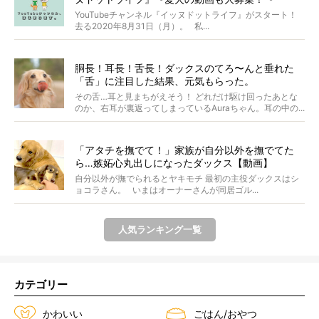
YouTubeチャンネル『イッヌドットライフ』がスタート！
去る2020年8月31日（月）。 私...
胴長！耳長！舌長！ダックスのてろ〜んと垂れた
「舌」に注目した結果、元気もらった。
その舌…耳と見まちがえそう！ どれだけ駆け回ったあとな
のか、右耳が裏返ってしまっているAuraちゃん。耳の中の...
「アタチを撫でて！」家族が自分以外を撫でてた
ら…嫉妬心丸出しになったダックス【動画】
自分以外が撫でられるとヤキモチ 最初の主役ダックスはシ
ョコラさん。 いまはオーナーさんが同居ゴル...
人気ランキング一覧
カテゴリー
かわいい
ごはん/おやつ