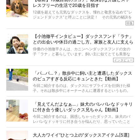
代の犬の食事は“ある重要な栄養”が不足しがちになっている
レスフリーの生活で20歳を目指す
というのです。
それを効率よくおぎなってくれるのが、コラーゲン！ そ
12歳を超えても元気なダックスを、憧れと敬意を込めて“レ
こでわたしたちは、純度100%の犬用コラーゲンサプリ
ジェンドダックス”と呼ぶことに決定！ その元気の秘訣を
『Ta-Ta(タータ)』を作りました！
オーナーさんに伺うのが、特集『レジェンドダックスの肖
特集
愛犬家の83％が「健康維持を実感した」と評判のTa-Ta(タ
像』です。
ータ)。健康維持をめざす、すべてのダックスたちに、どう
今回は、19歳目前のココアくんが登場です。「犬は犬らし
か届きますように。
【小池徹平インタビュー】ダックスフンド「ラナ」
く」というオーナーさんのポリシーのもと、甘やかさずに
との出会いや休日の過ごし方。家族と友人に支えら
育てられ、18歳になるまで定期検査すらしたことがなかっ
たというココアくん。果たしてその長生きの秘訣とは。
れてー
俳優の小池徹平さんは、カニンヘンダックスフンドの女の
子「ラナ」と暮らしています。飼い主に似てとても美形な
ラナは、現在８才。小池さんのインスタグラムでは、ラナ
インタビュー
と顔を寄せ合う写真も投稿されていて、ファンからは「ラ
ナがうらやましい…！」という悲鳴のような声も。そんなイ
「パ…パ…？」散歩中に飼い主と遭遇したダックス
ケメンから愛されているラナは、去年の誕生日に小池さん
のピュアすぎる反応にキュンときた【動画】
からプレゼントしてもらったハーネスをつけて撮影に参加
してくれました。
今回ご紹介するのは、ダックスにサプライズを仕掛けた様
子。それは散歩中にオーナーさんに遭遇するというもの。
戸惑って歩きを止めたり、すぐに気付いて追いかけたり、
再会を喜ぶ様子にこちらまで嬉しくなっちゃう！
「見えてんだよなぁ…」妹犬のバレバレなドッキリ
に付き合う優しいダックス兄ちゃん【動画】
今回ご紹介するのは、困惑しちゃったダックス。妹犬のバ
レバレなドッキリに付き合うか悩んだり、思っていたこと
と違う事態に陥ったり。そんなお悩み全開なダックスの様
子に、もうニヤニヤが止まらない！
大人カワイイ“ひとつ上の”ダックスアイテム[5選]