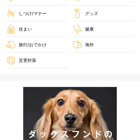
しつけ/マナー
グッズ
住まい
健康
旅行/おでかけ
海外
災害対策