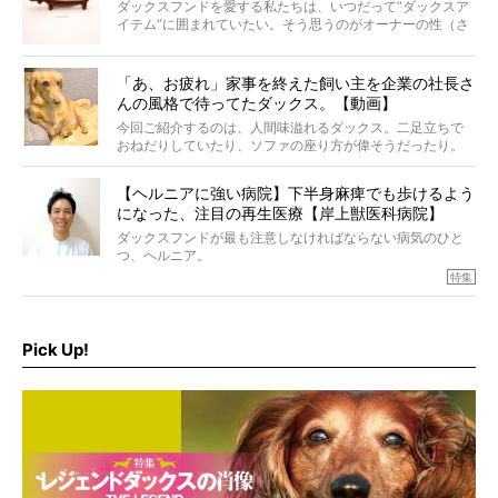
ダックスフンドを愛する私たちは、いつだって“ダックスア
イテム”に囲まれていたい。そう思うのがオーナーの性（さ
が）。 今回は、大人カワイイ“ひとつ上の”ダックスアイテ
ムをご紹介。
「あ、お疲れ」家事を終えた飼い主を企業の社長さ
んの風格で待ってたダックス。【動画】
今回ご紹介するのは、人間味溢れるダックス。二足立ちで
おねだりしていたり、ソファの座り方が偉そうだったり。
今にも言葉を発しそうなダックスの姿は、もう人間にしか
見えないのです…！
【ヘルニアに強い病院】下半身麻痺でも歩けるよう
になった、注目の再生医療【岸上獣医科病院】
ダックスフンドが最も注意しなければならない病気のひと
つ、ヘルニア。
特集『ヘルニアに、負けない』では、ヘルニアに強い動物
特集
病院のご紹介や、ヘルニアを乗り越えたご家族のインタビ
ュー、また予防策など幅広い分野で情報をお届けしていき
ます。
Pick Up!
特集１回目は、椎間板ヘルニアの治療に強いといわれる
『岸上獣医科病院』古上裕嗣院長のインタビュー。幹細胞
を点滴投与する治療により、歩けなかった子が投与37日で
歩いたことも。