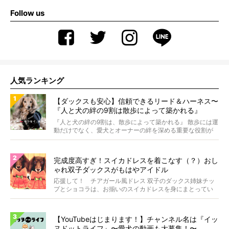
Follow us
人気ランキング
【ダックスも安心】信頼できるリード＆ハーネス〜
『人と犬の絆の9割は散歩によって築かれる』
WOLFGANG MAN＆BEAST〜
『人と犬の絆の9割は、散歩によって築かれる』 散歩には運
動だけでなく、愛犬とオーナーの絆を深める重要な役割が
あ...
完成度高すぎ！スイカドレスを着こなす（？）おし
ゃれ双子ダックスがもはやアイドル
応援して！ チアガール風ドレス 双子のダックス姉妹チッ
プとショコラは、お揃いのスイカドレスを身にまとってい
ます...
【YouTubeはじまります！】チャンネル名は『イッ
ヌドットライフ』〜愛犬の動画も大募集！〜