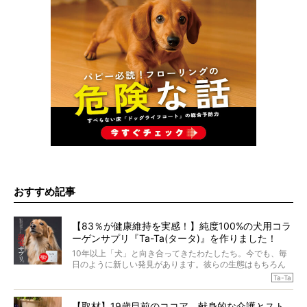
おすすめ記事
【83％が健康維持を実感！】純度100%の犬用コラ
ーゲンサプリ『Ta-Ta(タータ)』を作りました！
10年以上「犬」と向き合ってきたわたしたち。今でも、毎
日のように新しい発見があります。彼らの生態はもちろん
のこと、「食事」に関することも同じです。昔の犬は25年
Ta-Ta
も生きたといわれていますが、長生きの秘訣はバランスの
とれた栄養にあることがわかってきました。ところが、現
【取材】19歳目前のココア。献身的な介護とスト