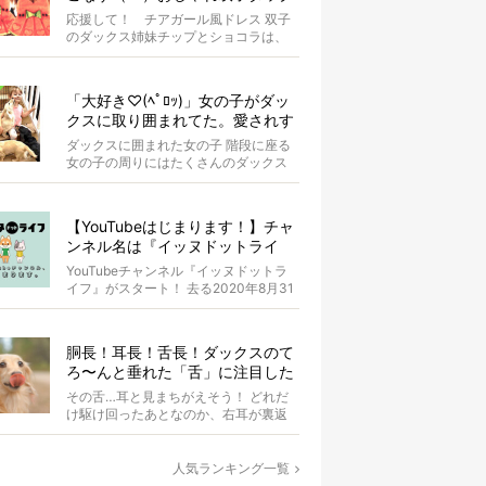
スがもはやアイドル
応援して！ チアガール風ドレス 双子
のダックス姉妹チップとショコラは、
お揃いのスイカドレスを身にまとって
います...
「大好き♡(ﾍﾟﾛｯ)」女の子がダッ
クスに取り囲まれてた。愛されす
ぎな光景が超絶羨ましい！【動
ダックスに囲まれた女の子 階段に座る
画】
女の子の周りにはたくさんのダックス
たちがいます。 女の子はダ...
【YouTubeはじまります！】チャ
ンネル名は『イッヌドットライ
フ』〜愛犬の動画も大募集！〜
YouTubeチャンネル『イッヌドットラ
イフ』がスタート！ 去る2020年8月31
日（月）。 私...
胴長！耳長！舌長！ダックスのて
ろ〜んと垂れた「舌」に注目した
結果、元気もらった。
その舌…耳と見まちがえそう！ どれだ
け駆け回ったあとなのか、右耳が裏返
ってしまっているAuraちゃん。耳の中
の...
人気ランキング一覧