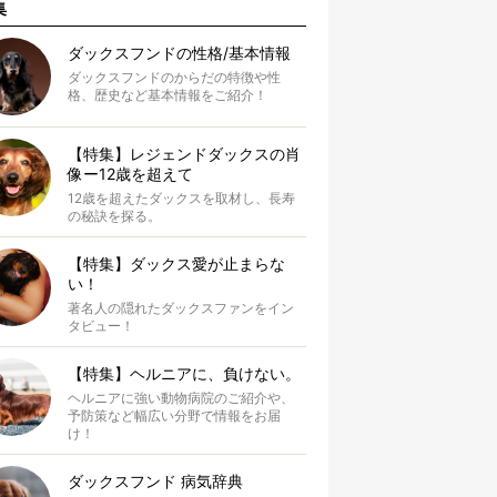
集
ダックスフンドの性格/基本情報
ダックスフンドのからだの特徴や性
格、歴史など基本情報をご紹介！
【特集】レジェンドダックスの肖
像ー12歳を超えて
12歳を超えたダックスを取材し、長寿
の秘訣を探る。
【特集】ダックス愛が止まらな
い！
著名人の隠れたダックスファンをイン
タビュー！
【特集】ヘルニアに、負けない。
ヘルニアに強い動物病院のご紹介や、
予防策など幅広い分野で情報をお届
け！
ダックスフンド 病気辞典