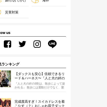
旅行/おでかけ
海外
災害対策
low us
気ランキング
【ダックスも安心】信頼できるリ
ード＆ハーネス〜『人と犬の絆の
9割は散歩によって築かれる』
『人と犬の絆の9割は、散歩によって築
WOLFGANG MAN＆BEAST〜
かれる』 散歩には運動だけでなく、愛
犬とオーナーの絆を深める重要な役割
があ...
完成度高すぎ！スイカドレスを着
こなす（？）おしゃれ双子ダック