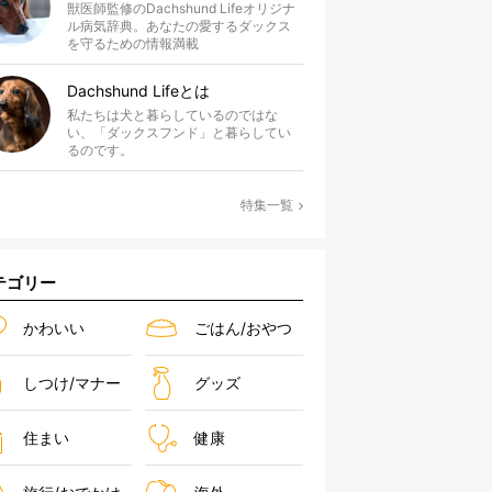
獣医師監修のDachshund Lifeオリジナ
ル病気辞典。あなたの愛するダックス
を守るための情報満載
Dachshund Lifeとは
私たちは犬と暮らしているのではな
い、「ダックスフンド」と暮らしてい
るのです。
特集一覧
テゴリー
かわいい
ごはん/おやつ
しつけ/マナー
グッズ
住まい
健康