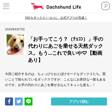
100％ダックス！ついに、公式アプリが完成！
2020年9月17日
「お手ってこう？（ﾁｮｺﾝ）」手の
代わりにあごを乗せる天然ダック
ス。もう…これで良いや♡【動画
あり】
今回ご紹介するのは、ちょっぴりおとぼけモードなダックスたち。賢
いことで知られているダックスですが、こんなにお茶目な一面もある
のです。お手の代わりにあごを乗せるなんてキュンな姿も…！
Share
Tweet
LINE
アプリで読む