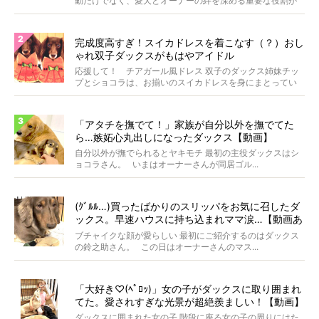
動だけでなく、愛犬とオーナーの絆を深める重要な役割が
あ...
完成度高すぎ！スイカドレスを着こなす（？）おし
ゃれ双子ダックスがもはやアイドル
応援して！ チアガール風ドレス 双子のダックス姉妹チッ
プとショコラは、お揃いのスイカドレスを身にまとってい
ます...
「アタチを撫でて！」家族が自分以外を撫でてた
ら…嫉妬心丸出しになったダックス【動画】
自分以外が撫でられるとヤキモチ 最初の主役ダックスはシ
ョコラさん。 いまはオーナーさんが同居ゴル...
(ｸﾞﾙﾙ…)買ったばかりのスリッパをお気に召したダ
ックス。早速ハウスに持ち込まれママ涙…【動画あ
り】
ブチャイクな顔が愛らしい 最初にご紹介するのはダックス
の鈴之助さん。 この日はオーナーさんのマス...
「大好き♡(ﾍﾟﾛｯ)」女の子がダックスに取り囲まれ
てた。愛されすぎな光景が超絶羨ましい！【動画】
ダックスに囲まれた女の子 階段に座る女の子の周りにはた