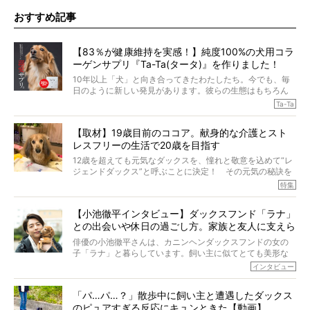
おすすめ記事
【83％が健康維持を実感！】純度100%の犬用コラ
ーゲンサプリ『Ta-Ta(タータ)』を作りました！
10年以上「犬」と向き合ってきたわたしたち。今でも、毎
日のように新しい発見があります。彼らの生態はもちろん
のこと、「食事」に関することも同じです。昔の犬は25年
Ta-Ta
も生きたといわれていますが、長生きの秘訣はバランスの
とれた栄養にあることがわかってきました。ところが、現
【取材】19歳目前のココア。献身的な介護とスト
代の犬の食事は“ある重要な栄養”が不足しがちになっている
レスフリーの生活で20歳を目指す
というのです。
それを効率よくおぎなってくれるのが、コラーゲン！ そ
12歳を超えても元気なダックスを、憧れと敬意を込めて“レ
こでわたしたちは、純度100%の犬用コラーゲンサプリ
ジェンドダックス”と呼ぶことに決定！ その元気の秘訣を
『Ta-Ta(タータ)』を作りました！
オーナーさんに伺うのが、特集『レジェンドダックスの肖
特集
愛犬家の83％が「健康維持を実感した」と評判のTa-Ta(タ
像』です。
ータ)。健康維持をめざす、すべてのダックスたちに、どう
今回は、19歳目前のココアくんが登場です。「犬は犬らし
か届きますように。
【小池徹平インタビュー】ダックスフンド「ラナ」
く」というオーナーさんのポリシーのもと、甘やかさずに
との出会いや休日の過ごし方。家族と友人に支えら
育てられ、18歳になるまで定期検査すらしたことがなかっ
たというココアくん。果たしてその長生きの秘訣とは。
れてー
俳優の小池徹平さんは、カニンヘンダックスフンドの女の
子「ラナ」と暮らしています。飼い主に似てとても美形な
ラナは、現在８才。小池さんのインスタグラムでは、ラナ
インタビュー
と顔を寄せ合う写真も投稿されていて、ファンからは「ラ
ナがうらやましい…！」という悲鳴のような声も。そんなイ
「パ…パ…？」散歩中に飼い主と遭遇したダックス
ケメンから愛されているラナは、去年の誕生日に小池さん
のピュアすぎる反応にキュンときた【動画】
からプレゼントしてもらったハーネスをつけて撮影に参加