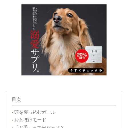
目次
頭を突っ込むガール
おとぼけモード
「お手」って何だっけ？