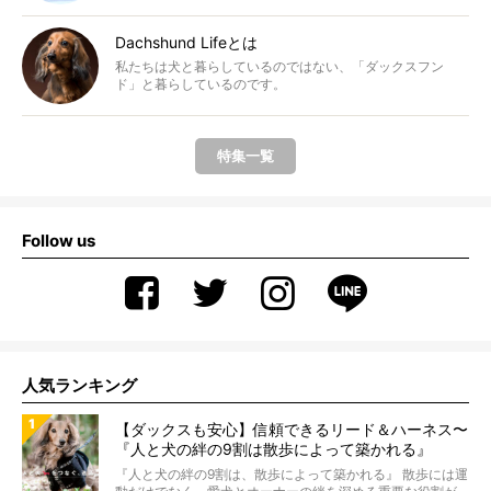
Dachshund Lifeとは
私たちは犬と暮らしているのではない、「ダックスフン
ド」と暮らしているのです。
特集一覧
Follow us
人気ランキング
【ダックスも安心】信頼できるリード＆ハーネス〜
『人と犬の絆の9割は散歩によって築かれる』
WOLFGANG MAN＆BEAST〜
『人と犬の絆の9割は、散歩によって築かれる』 散歩には運