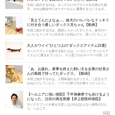
してくれました。
今回ご紹介するのは、ダックスにサプライズを仕掛けた様
子。それは散歩中にオーナーさんに遭遇するというもの。
戸惑って歩きを止めたり、すぐに気付いて追いかけたり、
再会を喜ぶ様子にこちらまで嬉しくなっちゃう！
「見えてんだよなぁ…」妹犬のバレバレなドッキリ
に付き合う優しいダックス兄ちゃん【動画】
今回ご紹介するのは、困惑しちゃったダックス。妹犬のバ
レバレなドッキリに付き合うか悩んだり、思っていたこと
と違う事態に陥ったり。そんなお悩み全開なダックスの様
子に、もうニヤニヤが止まらない！
大人カワイイ“ひとつ上の”ダックスアイテム[5選]
ダックスフンドを愛する私たちは、いつだって“ダックスア
イテム”に囲まれていたい。そう思うのがオーナーの性（さ
が）。 今回は、大人カワイイ“ひとつ上の”ダックスアイテ
ムをご紹介。
「あ、お疲れ」家事を終えた飼い主を企業の社長さ
んの風格で待ってたダックス。【動画】
今回ご紹介するのは、人間味溢れるダックス。二足立ちで
おねだりしていたり、ソファの座り方が偉そうだったり。
今にも言葉を発しそうなダックスの姿は、もう人間にしか
見えないのです…！
【ヘルニアに強い病院】下半身麻痺でも歩けるよう
になった、注目の再生医療【岸上獣医科病院】
ダックスフンドが最も注意しなければならない病気のひと
つ、ヘルニア。
特集『ヘルニアに、負けない』では、ヘルニアに強い動物
特集