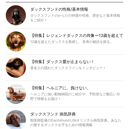
ダックスフンドの性格/基本情報
ダックスフンドのからだの特徴や性格、歴史など基本情報
をご紹介！
【特集】レジェンドダックスの肖像ー12歳を超えて
12歳を超えたダックスを取材し、長寿の秘訣を探る。
【特集】ダックス愛が止まらない！
著名人の隠れたダックスファンをインタビュー！
【特集】ヘルニアに、負けない。
ヘルニアに強い動物病院のご紹介や、予防策など幅広い分
野で情報をお届け！
ダックスフンド 病気辞典
獣医師監修のDachshund Lifeオリジナル病気辞典。あなた
の愛するダックスを守るための情報満載