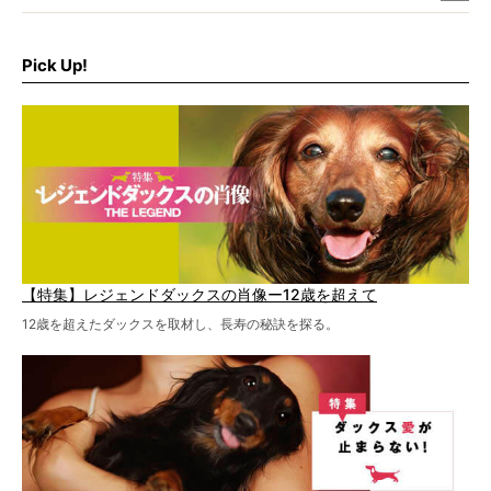
病院のご紹介や、ヘルニアを乗り越えたご家族のインタビ
ュー、また予防策など幅広い分野で情報をお届けしていき
ます。
Pick Up!
特集１回目は、椎間板ヘルニアの治療に強いといわれる
『岸上獣医科病院』古上裕嗣院長のインタビュー。幹細胞
を点滴投与する治療により、歩けなかった子が投与37日で
歩いたことも。
【特集】レジェンドダックスの肖像ー12歳を超えて
12歳を超えたダックスを取材し、長寿の秘訣を探る。