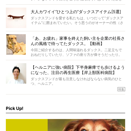
と違う事態に陥ったり。そんなお悩み全開なダックスの様
子に、もうニヤニヤが止まらない！
大人カワイイ“ひとつ上の”ダックスアイテム[5選]
ダックスフンドを愛する私たちは、いつだって“ダックスア
イテム”に囲まれていたい。そう思うのがオーナーの性（さ
が）。 今回は、大人カワイイ“ひとつ上の”ダックスアイテ
ムをご紹介。
「あ、お疲れ」家事を終えた飼い主を企業の社長さ
んの風格で待ってたダックス。【動画】
今回ご紹介するのは、人間味溢れるダックス。二足立ちで
おねだりしていたり、ソファの座り方が偉そうだったり。
今にも言葉を発しそうなダックスの姿は、もう人間にしか
見えないのです…！
【ヘルニアに強い病院】下半身麻痺でも歩けるよう
になった、注目の再生医療【岸上獣医科病院】
ダックスフンドが最も注意しなければならない病気のひと
つ、ヘルニア。
特集『ヘルニアに、負けない』では、ヘルニアに強い動物
特集
病院のご紹介や、ヘルニアを乗り越えたご家族のインタビ
ュー、また予防策など幅広い分野で情報をお届けしていき
ます。
Pick Up!
特集１回目は、椎間板ヘルニアの治療に強いといわれる
『岸上獣医科病院』古上裕嗣院長のインタビュー。幹細胞
を点滴投与する治療により、歩けなかった子が投与37日で
歩いたことも。