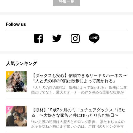
特集一覧
Follow us
人気ランキング
【ダックスも安心】信頼できるリード＆ハーネス〜
『人と犬の絆の9割は散歩によって築かれる』
WOLFGANG MAN＆BEAST〜
『人と犬の絆の9割は、散歩によって築かれる』 散歩には運
動だけでなく、愛犬とオーナーの絆を深める重要な役割が
あ...
【取材】19歳7ヶ月のミニュチュアダックス「ほた
る」〜大好きな家族と共にゆったり歩む毎日〜
強い足腰の秘密は大型犬とのロング散歩。 ほたるちゃんの
お宅を訪ねた時にまず驚いたのは、ご自宅のリビングをマ
イペ...