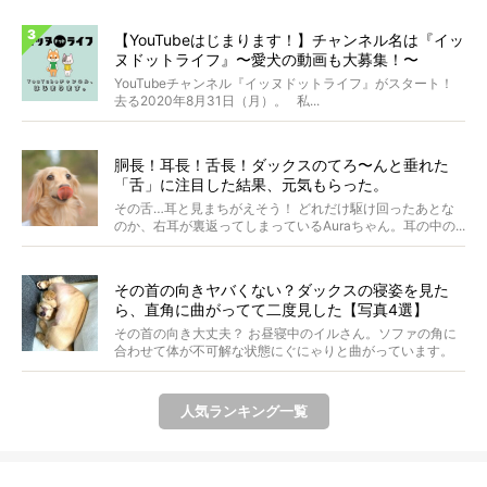
【YouTubeはじまります！】チャンネル名は『イッ
ヌドットライフ』〜愛犬の動画も大募集！〜
YouTubeチャンネル『イッヌドットライフ』がスタート！
去る2020年8月31日（月）。 私...
胴長！耳長！舌長！ダックスのてろ〜んと垂れた
「舌」に注目した結果、元気もらった。
その舌…耳と見まちがえそう！ どれだけ駆け回ったあとな
のか、右耳が裏返ってしまっているAuraちゃん。耳の中の...
その首の向きヤバくない？ダックスの寝姿を見た
ら、直角に曲がってて二度見した【写真4選】
その首の向き大丈夫？ お昼寝中のイルさん。ソファの角に
合わせて体が不可解な状態にぐにゃりと曲がっています。
&...
人気ランキング一覧