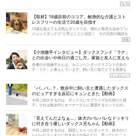
のこと、「食事」に関することも同じです。昔の犬は25年
Ta-Ta
も生きたといわれていますが、長生きの秘訣はバランスの
とれた栄養にあることがわかってきました。ところが、現
【取材】19歳目前のココア。献身的な介護とスト
代の犬の食事は“ある重要な栄養”が不足しがちになっている
レスフリーの生活で20歳を目指す
というのです。
それを効率よくおぎなってくれるのが、コラーゲン！ そ
12歳を超えても元気なダックスを、憧れと敬意を込めて“レ
こでわたしたちは、純度100%の犬用コラーゲンサプリ
ジェンドダックス”と呼ぶことに決定！ その元気の秘訣を
『Ta-Ta(タータ)』を作りました！
オーナーさんに伺うのが、特集『レジェンドダックスの肖
特集
愛犬家の83％が「健康維持を実感した」と評判のTa-Ta(タ
像』です。
ータ)。健康維持をめざす、すべてのダックスたちに、どう
今回は、19歳目前のココアくんが登場です。「犬は犬らし
か届きますように。
【小池徹平インタビュー】ダックスフンド「ラナ」
く」というオーナーさんのポリシーのもと、甘やかさずに
との出会いや休日の過ごし方。家族と友人に支えら
育てられ、18歳になるまで定期検査すらしたことがなかっ
たというココアくん。果たしてその長生きの秘訣とは。
れてー
俳優の小池徹平さんは、カニンヘンダックスフンドの女の
子「ラナ」と暮らしています。飼い主に似てとても美形な
ラナは、現在８才。小池さんのインスタグラムでは、ラナ
インタビュー
と顔を寄せ合う写真も投稿されていて、ファンからは「ラ
ナがうらやましい…！」という悲鳴のような声も。そんなイ
「パ…パ…？」散歩中に飼い主と遭遇したダックス
ケメンから愛されているラナは、去年の誕生日に小池さん
のピュアすぎる反応にキュンときた【動画】
からプレゼントしてもらったハーネスをつけて撮影に参加
してくれました。
今回ご紹介するのは、ダックスにサプライズを仕掛けた様
子。それは散歩中にオーナーさんに遭遇するというもの。
戸惑って歩きを止めたり、すぐに気付いて追いかけたり、
再会を喜ぶ様子にこちらまで嬉しくなっちゃう！
「見えてんだよなぁ…」妹犬のバレバレなドッキリ
に付き合う優しいダックス兄ちゃん【動画】
今回ご紹介するのは、困惑しちゃったダックス。妹犬のバ
レバレなドッキリに付き合うか悩んだり、思っていたこと