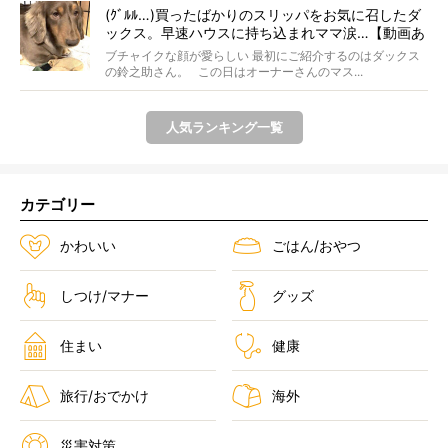
(ｸﾞﾙﾙ…)買ったばかりのスリッパをお気に召したダ
ックス。早速ハウスに持ち込まれママ涙…【動画あ
り】
ブチャイクな顔が愛らしい 最初にご紹介するのはダックス
の鈴之助さん。 この日はオーナーさんのマス...
人気ランキング一覧
カテゴリー
かわいい
ごはん/おやつ
しつけ/マナー
グッズ
住まい
健康
旅行/おでかけ
海外
災害対策