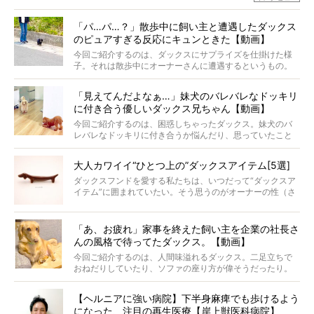
と顔を寄せ合う写真も投稿されていて、ファンからは「ラ
ナがうらやましい…！」という悲鳴のような声も。そんなイ
「パ…パ…？」散歩中に飼い主と遭遇したダックス
ケメンから愛されているラナは、去年の誕生日に小池さん
のピュアすぎる反応にキュンときた【動画】
からプレゼントしてもらったハーネスをつけて撮影に参加
してくれました。
今回ご紹介するのは、ダックスにサプライズを仕掛けた様
子。それは散歩中にオーナーさんに遭遇するというもの。
戸惑って歩きを止めたり、すぐに気付いて追いかけたり、
再会を喜ぶ様子にこちらまで嬉しくなっちゃう！
「見えてんだよなぁ…」妹犬のバレバレなドッキリ
に付き合う優しいダックス兄ちゃん【動画】
今回ご紹介するのは、困惑しちゃったダックス。妹犬のバ
レバレなドッキリに付き合うか悩んだり、思っていたこと
と違う事態に陥ったり。そんなお悩み全開なダックスの様
子に、もうニヤニヤが止まらない！
大人カワイイ“ひとつ上の”ダックスアイテム[5選]
ダックスフンドを愛する私たちは、いつだって“ダックスア
イテム”に囲まれていたい。そう思うのがオーナーの性（さ
が）。 今回は、大人カワイイ“ひとつ上の”ダックスアイテ
ムをご紹介。
「あ、お疲れ」家事を終えた飼い主を企業の社長さ
んの風格で待ってたダックス。【動画】
今回ご紹介するのは、人間味溢れるダックス。二足立ちで
おねだりしていたり、ソファの座り方が偉そうだったり。
今にも言葉を発しそうなダックスの姿は、もう人間にしか
見えないのです…！
【ヘルニアに強い病院】下半身麻痺でも歩けるよう
になった、注目の再生医療【岸上獣医科病院】