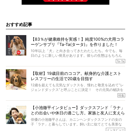
おすすめ記事
【83％が健康維持を実感！】純度100%の犬用コラ
ーゲンサプリ『Ta-Ta(タータ)』を作りました！
10年以上「犬」と向き合ってきたわたしたち。今でも、毎
日のように新しい発見があります。彼らの生態はもちろん
のこと、「食事」に関することも同じです。昔の犬は25年
Ta-Ta
も生きたといわれていますが、長生きの秘訣はバランスの
とれた栄養にあることがわかってきました。ところが、現
【取材】19歳目前のココア。献身的な介護とスト
代の犬の食事は“ある重要な栄養”が不足しがちになっている
レスフリーの生活で20歳を目指す
というのです。
それを効率よくおぎなってくれるのが、コラーゲン！ そ
12歳を超えても元気なダックスを、憧れと敬意を込めて“レ
こでわたしたちは、純度100%の犬用コラーゲンサプリ
ジェンドダックス”と呼ぶことに決定！ その元気の秘訣を
『Ta-Ta(タータ)』を作りました！
オーナーさんに伺うのが、特集『レジェンドダックスの肖
特集
愛犬家の83％が「健康維持を実感した」と評判のTa-Ta(タ
像』です。
ータ)。健康維持をめざす、すべてのダックスたちに、どう
今回は、19歳目前のココアくんが登場です。「犬は犬らし
か届きますように。
【小池徹平インタビュー】ダックスフンド「ラナ」
く」というオーナーさんのポリシーのもと、甘やかさずに
との出会いや休日の過ごし方。家族と友人に支えら
育てられ、18歳になるまで定期検査すらしたことがなかっ
たというココアくん。果たしてその長生きの秘訣とは。
れてー
俳優の小池徹平さんは、カニンヘンダックスフンドの女の
子「ラナ」と暮らしています。飼い主に似てとても美形な
ラナは、現在８才。小池さんのインスタグラムでは、ラナ
インタビュー