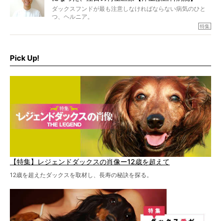
ダックスフンドが最も注意しなければならない病気のひと
つ、ヘルニア。
特集『ヘルニアに、負けない』では、ヘルニアに強い動物
特集
病院のご紹介や、ヘルニアを乗り越えたご家族のインタビ
ュー、また予防策など幅広い分野で情報をお届けしていき
ます。
Pick Up!
特集１回目は、椎間板ヘルニアの治療に強いといわれる
『岸上獣医科病院』古上裕嗣院長のインタビュー。幹細胞
を点滴投与する治療により、歩けなかった子が投与37日で
歩いたことも。
【特集】レジェンドダックスの肖像ー12歳を超えて
12歳を超えたダックスを取材し、長寿の秘訣を探る。