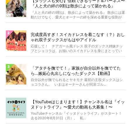
【ダックスも安心】信頼できるリード＆ハーネス〜
『人と犬の絆の9割は散歩によって築かれる』
WOLFGANG MAN＆BEAST〜
『人と犬の絆の9割は、散歩によって築かれる』 散歩には運
動だけでなく、愛犬とオーナーの絆を深める重要な役割が
あ...
完成度高すぎ！スイカドレスを着こなす（？）おし
ゃれ双子ダックスがもはやアイドル
応援して！ チアガール風ドレス 双子のダックス姉妹チッ
プとショコラは、お揃いのスイカドレスを身にまとってい
ます...
「アタチを撫でて！」家族が自分以外を撫でてた
ら…嫉妬心丸出しになったダックス【動画】
自分以外が撫でられるとヤキモチ 最初の主役ダックスはシ
ョコラさん。 いまはオーナーさんが同居ゴル...
【YouTubeはじまります！】チャンネル名は『イッ
ヌドットライフ』〜愛犬の動画も大募集！〜
YouTubeチャンネル『イッヌドットライフ』がスタート！
去る2020年8月31日（月）。 私...