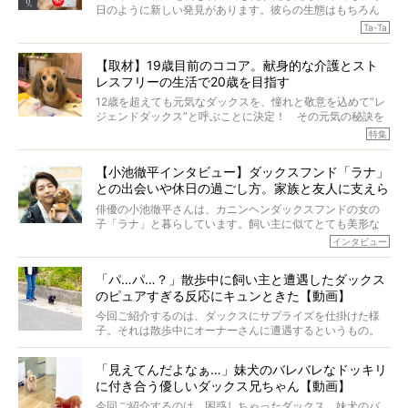
日のように新しい発見があります。彼らの生態はもちろん
のこと、「食事」に関することも同じです。昔の犬は25年
Ta-Ta
も生きたといわれていますが、長生きの秘訣はバランスの
とれた栄養にあることがわかってきました。ところが、現
【取材】19歳目前のココア。献身的な介護とスト
代の犬の食事は“ある重要な栄養”が不足しがちになっている
レスフリーの生活で20歳を目指す
というのです。
それを効率よくおぎなってくれるのが、コラーゲン！ そ
12歳を超えても元気なダックスを、憧れと敬意を込めて“レ
こでわたしたちは、純度100%の犬用コラーゲンサプリ
ジェンドダックス”と呼ぶことに決定！ その元気の秘訣を
『Ta-Ta(タータ)』を作りました！
オーナーさんに伺うのが、特集『レジェンドダックスの肖
特集
愛犬家の83％が「健康維持を実感した」と評判のTa-Ta(タ
像』です。
ータ)。健康維持をめざす、すべてのダックスたちに、どう
今回は、19歳目前のココアくんが登場です。「犬は犬らし
か届きますように。
【小池徹平インタビュー】ダックスフンド「ラナ」
く」というオーナーさんのポリシーのもと、甘やかさずに
との出会いや休日の過ごし方。家族と友人に支えら
育てられ、18歳になるまで定期検査すらしたことがなかっ
たというココアくん。果たしてその長生きの秘訣とは。
れてー
俳優の小池徹平さんは、カニンヘンダックスフンドの女の
子「ラナ」と暮らしています。飼い主に似てとても美形な
ラナは、現在８才。小池さんのインスタグラムでは、ラナ
インタビュー
と顔を寄せ合う写真も投稿されていて、ファンからは「ラ
ナがうらやましい…！」という悲鳴のような声も。そんなイ
「パ…パ…？」散歩中に飼い主と遭遇したダックス
ケメンから愛されているラナは、去年の誕生日に小池さん
のピュアすぎる反応にキュンときた【動画】
からプレゼントしてもらったハーネスをつけて撮影に参加
してくれました。
今回ご紹介するのは、ダックスにサプライズを仕掛けた様
子。それは散歩中にオーナーさんに遭遇するというもの。
戸惑って歩きを止めたり、すぐに気付いて追いかけたり、
再会を喜ぶ様子にこちらまで嬉しくなっちゃう！
「見えてんだよなぁ…」妹犬のバレバレなドッキリ
に付き合う優しいダックス兄ちゃん【動画】
今回ご紹介するのは、困惑しちゃったダックス。妹犬のバ