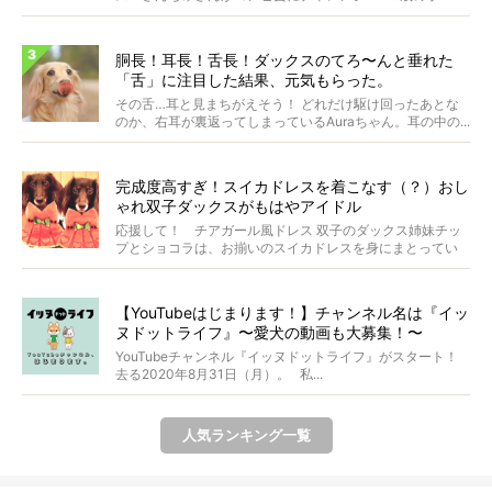
ダ...
胴長！耳長！舌長！ダックスのてろ〜んと垂れた
「舌」に注目した結果、元気もらった。
その舌…耳と見まちがえそう！ どれだけ駆け回ったあとな
のか、右耳が裏返ってしまっているAuraちゃん。耳の中の...
完成度高すぎ！スイカドレスを着こなす（？）おし
ゃれ双子ダックスがもはやアイドル
応援して！ チアガール風ドレス 双子のダックス姉妹チッ
プとショコラは、お揃いのスイカドレスを身にまとってい
ます...
【YouTubeはじまります！】チャンネル名は『イッ
ヌドットライフ』〜愛犬の動画も大募集！〜
YouTubeチャンネル『イッヌドットライフ』がスタート！
去る2020年8月31日（月）。 私...
人気ランキング一覧