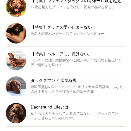
【特集】レジェンドダックスの肖像ー12歳を超えて
12歳を超えたダックスを取材し、長寿の秘訣を探る。
【特集】ダックス愛が止まらない！
著名人の隠れたダックスファンをインタビュー！
【特集】ヘルニアに、負けない。
ヘルニアに強い動物病院のご紹介や、予防策など幅広い分
野で情報をお届け！
ダックスフンド 病気辞典
獣医師監修のDachshund Lifeオリジナル病気辞典。あなた
の愛するダックスを守るための情報満載
Dachshund Lifeとは
私たちは犬と暮らしているのではない、「ダックスフン
ド」と暮らしているのです。