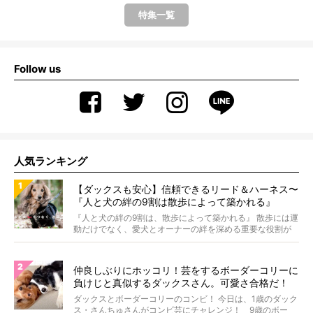
特集一覧
Follow us
人気ランキング
【ダックスも安心】信頼できるリード＆ハーネス〜
『人と犬の絆の9割は散歩によって築かれる』
WOLFGANG MAN＆BEAST〜
『人と犬の絆の9割は、散歩によって築かれる』 散歩には運
動だけでなく、愛犬とオーナーの絆を深める重要な役割が
あ...
仲良しぶりにホッコリ！芸をするボーダーコリーに
負けじと真似するダックスさん。可愛さ合格だ！
【動画】
ダックスとボーダーコリーのコンビ！ 今日は、1歳のダック
ス・さんちゅさんがコンビ芸にチャレンジ！ 9歳のボー