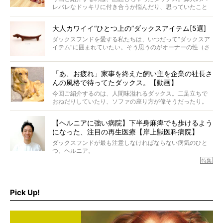
レバレなドッキリに付き合うか悩んだり、思っていたこと
と違う事態に陥ったり。そんなお悩み全開なダックスの様
子に、もうニヤニヤが止まらない！
大人カワイイ“ひとつ上の”ダックスアイテム[5選]
ダックスフンドを愛する私たちは、いつだって“ダックスア
イテム”に囲まれていたい。そう思うのがオーナーの性（さ
が）。 今回は、大人カワイイ“ひとつ上の”ダックスアイテ
ムをご紹介。
「あ、お疲れ」家事を終えた飼い主を企業の社長さ
んの風格で待ってたダックス。【動画】
今回ご紹介するのは、人間味溢れるダックス。二足立ちで
おねだりしていたり、ソファの座り方が偉そうだったり。
今にも言葉を発しそうなダックスの姿は、もう人間にしか
見えないのです…！
【ヘルニアに強い病院】下半身麻痺でも歩けるよう
になった、注目の再生医療【岸上獣医科病院】
ダックスフンドが最も注意しなければならない病気のひと
つ、ヘルニア。
特集『ヘルニアに、負けない』では、ヘルニアに強い動物
特集
病院のご紹介や、ヘルニアを乗り越えたご家族のインタビ
ュー、また予防策など幅広い分野で情報をお届けしていき
ます。
Pick Up!
特集１回目は、椎間板ヘルニアの治療に強いといわれる
『岸上獣医科病院』古上裕嗣院長のインタビュー。幹細胞
を点滴投与する治療により、歩けなかった子が投与37日で
歩いたことも。