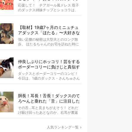
スがもはやアイドル
応援して！ チアガール風ドレス 双子
のダックス姉妹チップとショコラは、
お揃いのスイカドレスを身にまとって
います...
【取材】19歳7ヶ月のミニュチュ
アダックス「ほたる」〜大好きな
家族と共にゆったり歩む毎日〜
強い足腰の秘密は大型犬とのロング散
歩。 ほたるちゃんのお宅を訪ねた時に
まず驚いたのは、ご自宅のリビングを
マイペ...
仲良しぶりにホッコリ！芸をする
ボーダーコリーに負けじと真似す
るダックスさん。可愛さ合格だ！
ダックスとボーダーコリーのコンビ！
【動画】
今日は、1歳のダックス・さんちゅさん
がコンビ芸にチャレンジ！ 9歳のボー
ダ...
胴長！耳長！舌長！ダックスのて
ろ〜んと垂れた「舌」に注目した
結果、元気もらった。
その舌…耳と見まちがえそう！ どれだ
け駆け回ったあとなのか、右耳が裏返
ってしまっているAuraちゃん。耳の中
の...
人気ランキング一覧