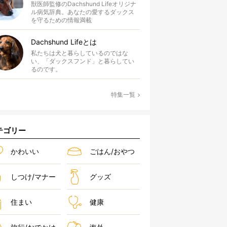
獣医師監修のDachshund Lifeオリジナ
ル病気辞典。あなたの愛するダックス
を守るための情報満載
Dachshund Lifeとは
私たちは犬と暮らしているのではな
い、「ダックスフンド」と暮らしてい
るのです。
特集一覧
テゴリー
かわいい
ごはん/おやつ
しつけ/マナー
グッズ
住まい
健康