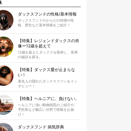
集
ダックスフンドの性格/基本情報
ダックスフンドのからだの特徴や性
格、歴史など基本情報をご紹介！
【特集】レジェンドダックスの肖
像ー12歳を超えて
12歳を超えたダックスを取材し、長寿
の秘訣を探る。
【特集】ダックス愛が止まらな
い！
著名人の隠れたダックスファンをイン
タビュー！
【特集】ヘルニアに、負けない。
ヘルニアに強い動物病院のご紹介や、
予防策など幅広い分野で情報をお届
け！
ダックスフンド 病気辞典