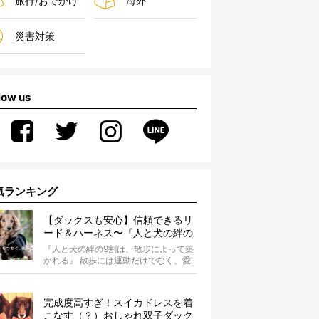
旅行/おでかけ
海外
災害対策
low us
気ランキング
【ダックスも安心】信頼できるリ
ード＆ハーネス〜『人と犬の絆の
9割は散歩によって築かれる』
『人と犬の絆の9割は、散歩によって築
WOLFGANG MAN＆BEAST〜
かれる』 散歩には運動だけでなく、愛
犬とオーナーの絆を深める重要な役割
があ...
完成度高すぎ！スイカドレスを着
こなす（？）おしゃれ双子ダック