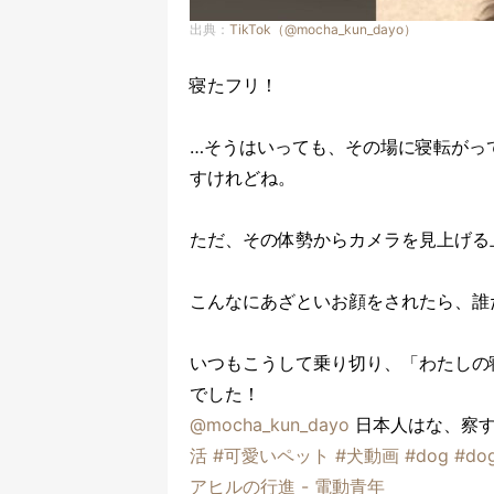
出典：
TikTok（@mocha_kun_dayo）
寝たフリ！
…そうはいっても、その場に寝転がっ
すけれどね。
ただ、その体勢からカメラを見上げる
こんなにあざといお顔をされたら、誰
いつもこうして乗り切り、「わたしの
でした！
@mocha_kun_dayo
日本人はな、察
活
#可愛いペット
#犬動画
#dog
#dog
アヒルの行進 - 電動青年