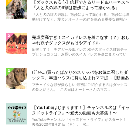
【ダックスも安心】信頼できるリード＆ハーネス〜
『人と犬の絆の9割は散歩によって築かれる』
WOLFGANG MAN＆BEAST〜
『人と犬の絆の9割は、散歩によって築かれる』 散歩には運
動だけでなく、愛犬とオーナーの絆を深める重要な役割が
あ...
完成度高すぎ！スイカドレスを着こなす（？）おし
ゃれ双子ダックスがもはやアイドル
応援して！ チアガール風ドレス 双子のダックス姉妹チッ
プとショコラは、お揃いのスイカドレスを身にまとってい
ます...
(ｸﾞﾙﾙ…)買ったばかりのスリッパをお気に召したダ
ックス。早速ハウスに持ち込まれママ涙…【動画あ
り】
ブチャイクな顔が愛らしい 最初にご紹介するのはダックス
の鈴之助さん。 この日はオーナーさんのマス...
【YouTubeはじまります！】チャンネル名は『イッ
ヌドットライフ』〜愛犬の動画も大募集！〜
YouTubeチャンネル『イッヌドットライフ』がスタート！
去る2020年8月31日（月）。 私...