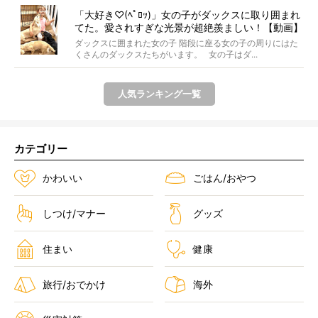
「大好き♡(ﾍﾟﾛｯ)」女の子がダックスに取り囲まれ
てた。愛されすぎな光景が超絶羨ましい！【動画】
ダックスに囲まれた女の子 階段に座る女の子の周りにはた
くさんのダックスたちがいます。 女の子はダ...
人気ランキング一覧
カテゴリー
かわいい
ごはん/おやつ
しつけ/マナー
グッズ
住まい
健康
旅行/おでかけ
海外