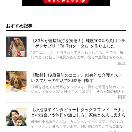
おすすめ記事
【83％が健康維持を実感！】純度100%の犬用コラ
ーゲンサプリ『Ta-Ta(タータ)』を作りました！
10年以上「犬」と向き合ってきたわたしたち。今でも、毎
日のように新しい発見があります。彼らの生態はもちろん
のこと、「食事」に関することも同じです。昔の犬は25年
Ta-Ta
も生きたといわれていますが、長生きの秘訣はバランスの
とれた栄養にあることがわかってきました。ところが、現
【取材】19歳目前のココア。献身的な介護とスト
代の犬の食事は“ある重要な栄養”が不足しがちになっている
レスフリーの生活で20歳を目指す
というのです。
それを効率よくおぎなってくれるのが、コラーゲン！ そ
12歳を超えても元気なダックスを、憧れと敬意を込めて“レ
こでわたしたちは、純度100%の犬用コラーゲンサプリ
ジェンドダックス”と呼ぶことに決定！ その元気の秘訣を
『Ta-Ta(タータ)』を作りました！
オーナーさんに伺うのが、特集『レジェンドダックスの肖
特集
愛犬家の83％が「健康維持を実感した」と評判のTa-Ta(タ
像』です。
ータ)。健康維持をめざす、すべてのダックスたちに、どう
今回は、19歳目前のココアくんが登場です。「犬は犬らし
か届きますように。
【小池徹平インタビュー】ダックスフンド「ラナ」
く」というオーナーさんのポリシーのもと、甘やかさずに
との出会いや休日の過ごし方。家族と友人に支えら
育てられ、18歳になるまで定期検査すらしたことがなかっ
たというココアくん。果たしてその長生きの秘訣とは。
れてー
俳優の小池徹平さんは、カニンヘンダックスフンドの女の
子「ラナ」と暮らしています。飼い主に似てとても美形な
ラナは、現在８才。小池さんのインスタグラムでは、ラナ