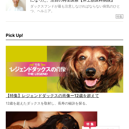
ダックスフンドが最も注意しなければならない病気のひと
つ、ヘルニア。
特集『ヘルニアに、負けない』では、ヘルニアに強い動物
特集
病院のご紹介や、ヘルニアを乗り越えたご家族のインタビ
ュー、また予防策など幅広い分野で情報をお届けしていき
ます。
Pick Up!
特集１回目は、椎間板ヘルニアの治療に強いといわれる
『岸上獣医科病院』古上裕嗣院長のインタビュー。幹細胞
を点滴投与する治療により、歩けなかった子が投与37日で
歩いたことも。
【特集】レジェンドダックスの肖像ー12歳を超えて
12歳を超えたダックスを取材し、長寿の秘訣を探る。