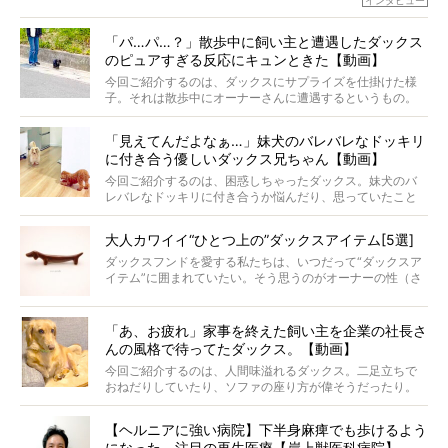
インタビュー
と顔を寄せ合う写真も投稿されていて、ファンからは「ラ
ナがうらやましい…！」という悲鳴のような声も。そんなイ
「パ…パ…？」散歩中に飼い主と遭遇したダックス
ケメンから愛されているラナは、去年の誕生日に小池さん
のピュアすぎる反応にキュンときた【動画】
からプレゼントしてもらったハーネスをつけて撮影に参加
してくれました。
今回ご紹介するのは、ダックスにサプライズを仕掛けた様
子。それは散歩中にオーナーさんに遭遇するというもの。
戸惑って歩きを止めたり、すぐに気付いて追いかけたり、
再会を喜ぶ様子にこちらまで嬉しくなっちゃう！
「見えてんだよなぁ…」妹犬のバレバレなドッキリ
に付き合う優しいダックス兄ちゃん【動画】
今回ご紹介するのは、困惑しちゃったダックス。妹犬のバ
レバレなドッキリに付き合うか悩んだり、思っていたこと
と違う事態に陥ったり。そんなお悩み全開なダックスの様
子に、もうニヤニヤが止まらない！
大人カワイイ“ひとつ上の”ダックスアイテム[5選]
ダックスフンドを愛する私たちは、いつだって“ダックスア
イテム”に囲まれていたい。そう思うのがオーナーの性（さ
が）。 今回は、大人カワイイ“ひとつ上の”ダックスアイテ
ムをご紹介。
「あ、お疲れ」家事を終えた飼い主を企業の社長さ
んの風格で待ってたダックス。【動画】
今回ご紹介するのは、人間味溢れるダックス。二足立ちで
おねだりしていたり、ソファの座り方が偉そうだったり。
今にも言葉を発しそうなダックスの姿は、もう人間にしか
見えないのです…！
【ヘルニアに強い病院】下半身麻痺でも歩けるよう
になった、注目の再生医療【岸上獣医科病院】